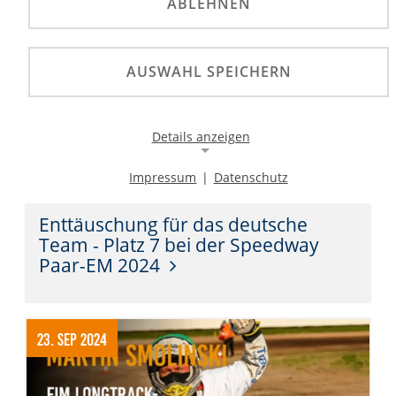
ABLEHNEN
AUSWAHL SPEICHERN
Details anzeigen
Impressum
|
Datenschutz
Bahnsport
Notwendige Cookies
Notwendige Cookies ermöglichen die Kernfunktionalität
Enttäuschung für das deutsche
einer Website. Sie helfen dabei, die Website nutzbar zu
Team - Platz 7 bei der Speedway
machen, indem sie grundlegende Funktionen
Paar-EM 2024
ermöglichen. Ohne diese Cookies kann die Website nicht
richtig funktionieren.
Background Image
23. Sep 2024
Name:
gw-cookie-bgimage