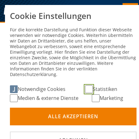
Cookie Einstellungen
Sie sind hier:
NEWS
Für die korrekte Darstellung und Funktion dieser Webseite
verwenden wir notwendige Cookies. Weiterhin übermitteln
wir Daten an Drittanbieter, die uns helfen, unser
News
Webangebot zu verbessern, soweit eine entsprechende
Einwilligung vorliegt. Hier finden Sie eine Darstellung der
einzelnen Zwecke, sowie die Möglichkeit in die Übermittlung
von Daten an Drittanbieter einzuwilligen. Weitere
Informationen finden Sie in der verlinkten
Nach Kategorie filtern
Datenschutzerklärung.
Notwendige Cookies
Statistiken
Medien & externe Dienste
Marketing
Seite
vorherige
1
2
ALLE AKZEPTIEREN
21. Okt 2024