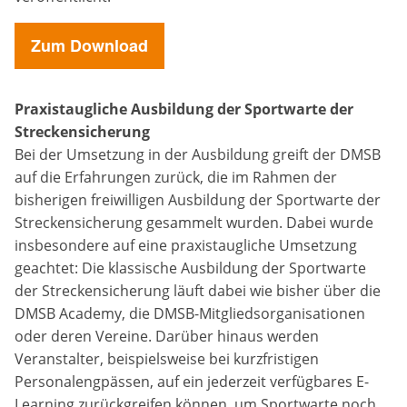
Anbieter:
Google LLC
Zum Download
Zweck:
Cookies, die ggf. zur Einbettung und Bereitstellung
von Videos auf unserer Website gesetzt werden.
Praxistaugliche Ausbildung der Sportwarte der
Streckensicherung
Bei der Umsetzung in der Ausbildung greift der DMSB
Google Maps
auf die Erfahrungen zurück, die im Rahmen der
bisherigen freiwilligen Ausbildung der Sportwarte der
Anbieter:
Streckensicherung gesammelt wurden. Dabei wurde
Google LLC
insbesondere auf eine praxistaugliche Umsetzung
geachtet: Die klassische Ausbildung der Sportwarte
Zweck:
Cookies, die ggf. zur Einbettung und Bereitstellung
der Streckensicherung läuft dabei wie bisher über die
von interaktiven Karten auf unserer Website gesetzt
DMSB Academy, die DMSB-Mitgliedsorganisationen
werden.
oder deren Vereine. Darüber hinaus werden
Veranstalter, beispielsweise bei kurzfristigen
Personalengpässen, auf ein jederzeit verfügbares E-
Marketing
Learning zurückgreifen können, um Sportwarte noch