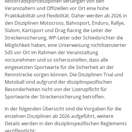
Motorradsportdisziplinen verlangen von den
Anbieter:
Veranstaltern und Offiziellen vor Ort eine hohe
Google LLC
Praktikabilität und Flexibilität. Daher werden ab 2026 in
den Disziplinen Motocross, Bahnsport, Enduro, Rallye,
Zweck:
Slalom, Kartsport und Drag Racing die Leiter der
Diese Cookies dienen zur Erhebung von Statistiken zur
Website-Nutzung.
Streckensicherung, WP-Leiter oder Schiedsrichter die
Möglichkeit haben, eine Unterweisung nichtlizenzierter
Cookie Laufzeit:
SdS vor Ort im Rahmen der Veranstaltung
24 Monate
vorzunehmen und so sicherzustellen, dass alle
eingesetzten Sportwarte für die Sicherheit an der
Rennstrecke sorgen können. Die Disziplinen Trial und
Motoball sind aufgrund der disziplinspezifischen
Medien & externe Dienste
Besonderheiten nicht von der Lizenzpflicht für
Um Inhalte von Videoplattformen und weiteren externen
Diensten anzeigen zu können, werden von diesen ggf.
Sportwarte der Streckensicherung betroffen.
Cookies gesetzt. Die Einbindung kann bei Bedarf einzeln
aktiviert werden.
In der folgenden Übersicht sind die Vorgaben für die
einzelnen Disziplinen ab 2026 aufgeführt, weitere
YouTube
Details werden in den disziplinspezifischen Reglements
veröffentlicht: