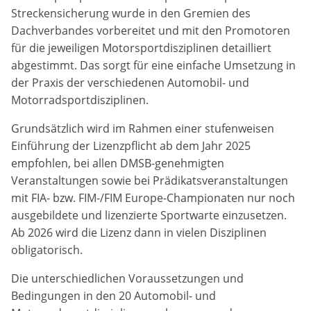
Streckensicherung wurde in den Gremien des
Zweck:
Dachverbandes vorbereitet und mit den Promotoren
Dieser Cookie speichert die gewählten Cookie-
Einstellungen.
für die jeweiligen Motorsportdisziplinen detailliert
abgestimmt. Das sorgt für eine einfache Umsetzung in
Cookie Laufzeit:
der Praxis der verschiedenen Automobil- und
12 Monate
Motorradsportdisziplinen.
Grundsätzlich wird im Rahmen einer stufenweisen
Einführung der Lizenzpflicht ab dem Jahr 2025
Statistiken
empfohlen, bei allen DMSB-genehmigten
Cookies, die der Sammlung von Informationen und
Veranstaltungen sowie bei Prädikatsveranstaltungen
Erstellung von Berichten über die Website-
Nutzungsstatistik dienen, ohne dass einzelne
mit FIA- bzw. FIM-/FIM Europe-Championaten nur noch
Besucher persönlich identifiziert werden können.
ausgebildete und lizenzierte Sportwarte einzusetzen.
Ab 2026 wird die Lizenz dann in vielen Disziplinen
Google Analytics
obligatorisch.
Name:
Die unterschiedlichen Voraussetzungen und
_gat, _ga, _gid
Bedingungen in den 20 Automobil- und