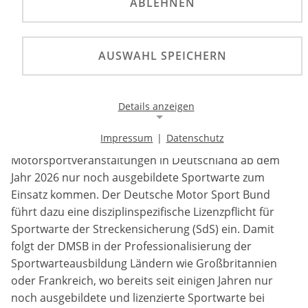
ABLEHNEN
Um die Sicherheit im Motorsport weiter zu
erhöhen, werden bei DMSB-genehmigten
Motorsportveranstaltungen in Deutschland ab dem
AUSWAHL SPEICHERN
Jahr 2026 nur noch ausgebildete Sportwarte zum
Einsatz kommen.
Details anzeigen
Um die Sicherheit im Motorsport weiter zu erhöhen,
Impressum
|
Datenschutz
werden bei DMSB-genehmigten
Notwendige Cookies
Motorsportveranstaltungen in Deutschland ab dem
Notwendige Cookies ermöglichen die Kernfunktionalität
Jahr 2026 nur noch ausgebildete Sportwarte zum
einer Website. Sie helfen dabei, die Website nutzbar zu
Einsatz kommen. Der Deutsche Motor Sport Bund
machen, indem sie grundlegende Funktionen
ermöglichen. Ohne diese Cookies kann die Website nicht
führt dazu eine disziplinspezifische Lizenzpflicht für
richtig funktionieren.
Sportwarte der Streckensicherung (SdS) ein. Damit
folgt der DMSB in der Professionalisierung der
Background Image
Sportwarteausbildung Ländern wie Großbritannien
oder Frankreich, wo bereits seit einigen Jahren nur
Name:
noch ausgebildete und lizenzierte Sportwarte bei
gw-cookie-bgimage