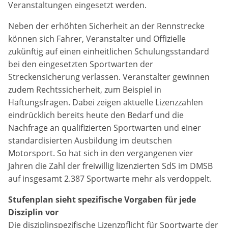
Veranstaltungen eingesetzt werden.
Anbieter:
Neben der erhöhten Sicherheit an der Rennstrecke
DMSB
können sich Fahrer, Veranstalter und Offizielle
zukünftig auf einen einheitlichen Schulungsstandard
Zweck:
bei den eingesetzten Sportwarten der
Dieser Cookie speichert Informationen zu
verwendeten Hintergrundbildern der Website.
Streckensicherung verlassen. Veranstalter gewinnen
zudem Rechtssicherheit, zum Beispiel in
Cookie Laufzeit:
Haftungsfragen. Dabei zeigen aktuelle Lizenzzahlen
24 Stunden
eindrücklich bereits heute den Bedarf und die
Nachfrage an qualifizierten Sportwarten und einer
standardisierten Ausbildung im deutschen
Cookie Consent
Motorsport. So hat sich in den vergangenen vier
Jahren die Zahl der freiwillig lizenzierten SdS im DMSB
Name:
cookie_consent
auf insgesamt 2.387 Sportwarte mehr als verdoppelt.
Stufenplan sieht spezifische Vorgaben für jede
Anbieter:
Disziplin vor
DMSB
Die disziplinspezifische Lizenzpflicht für Sportwarte der