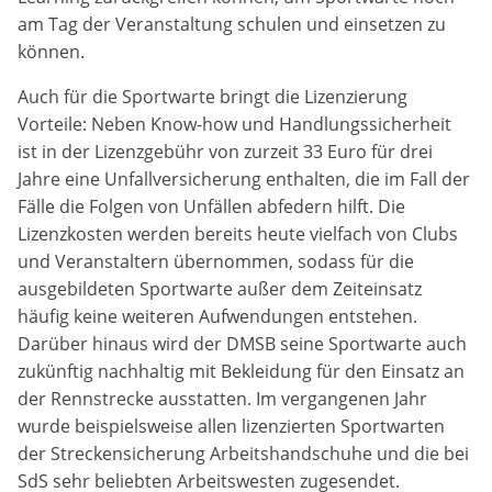
Marketing-Cookies werden von Drittanbietern verwendet,
am Tag der Veranstaltung schulen und einsetzen zu
um personalisierte Werbung anzuzeigen. Dazu verfolgen
können.
sie die Aktivitäten der Besucher über verschiedene
Websites hinweg.
Auch für die Sportwarte bringt die Lizenzierung
Vorteile: Neben Know-how und Handlungssicherheit
Google Ads
ist in der Lizenzgebühr von zurzeit 33 Euro für drei
Name:
Jahre eine Unfallversicherung enthalten, die im Fall der
_gcl_aw, _gcl_gs, _gclid, _gcl_au, FPGCLAW, FPAU
Fälle die Folgen von Unfällen abfedern hilft. Die
Lizenzkosten werden bereits heute vielfach von Clubs
Anbieter:
und Veranstaltern übernommen, sodass für die
Google LLC
ausgebildeten Sportwarte außer dem Zeiteinsatz
häufig keine weiteren Aufwendungen entstehen.
Zweck:
Darüber hinaus wird der DMSB seine Sportwarte auch
Wir nutzen Marketing-Cookies, um den Erfolg unserer
zukünftig nachhaltig mit Bekleidung für den Einsatz an
Online-Werbemaßnahmen auf anderen Seiten zu
der Rennstrecke ausstatten. Im vergangenen Jahr
messen und damit eine optimale Verteilung unseres
Werbebudgets zu gewährleisten.
wurde beispielsweise allen lizenzierten Sportwarten
der Streckensicherung Arbeitshandschuhe und die bei
Cookie Laufzeit:
SdS sehr beliebten Arbeitswesten zugesendet.
90 Tage