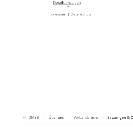
Details anzeigen
Impressum
|
Datenschutz
Notwendige Cookies
Notwendige Cookies ermöglichen die Kernfunktionalität einer
Website. Sie helfen dabei, die Website nutzbar zu machen, indem sie
grundlegende Funktionen ermöglichen. Ohne diese Cookies kann die
Website nicht richtig funktionieren.
Background Image
gw-cookie-bgimage
Name:
DMSB
Anbieter:
Dieser Cookie speichert Informationen zu
Zweck:
verwendeten Hintergrundbildern der
Website.
24 Stunden
Cookie Laufzeit:
DMSB
Über uns
Verbandsrecht
Satzungen & 
Cookie Consent