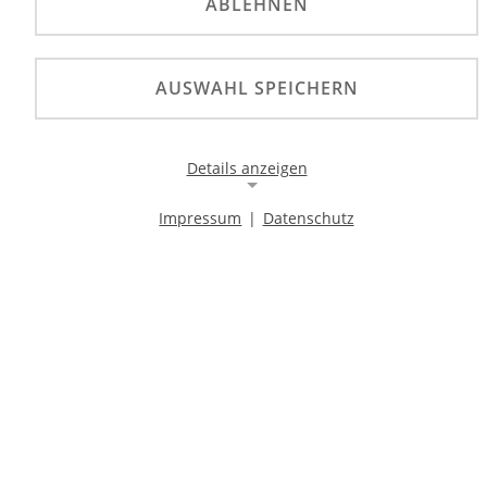
ABLEHNEN
AUSWAHL SPEICHERN
Details anzeigen
Impressum
|
Datenschutz
Notwendige Cookies
Notwendige Cookies ermöglichen die Kernfunktionalität
einer Website. Sie helfen dabei, die Website nutzbar zu
machen, indem sie grundlegende Funktionen
ermöglichen. Ohne diese Cookies kann die Website nicht
richtig funktionieren.
Background Image
Name:
gw-cookie-bgimage