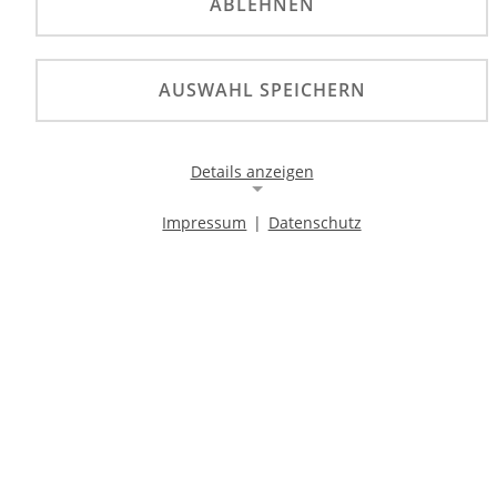
ABLEHNEN
AUSWAHL SPEICHERN
Details anzeigen
Impressum
|
Datenschutz
Notwendige Cookies
Notwendige Cookies ermöglichen die Kernfunktionalität
einer Website. Sie helfen dabei, die Website nutzbar zu
machen, indem sie grundlegende Funktionen
ermöglichen. Ohne diese Cookies kann die Website nicht
richtig funktionieren.
Background Image
Name:
gw-cookie-bgimage