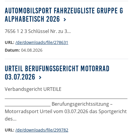
Zweck:
Automobilsport Fahrzeugliste Gruppe G
Dieser Cookie speichert die gewählten Cookie-
alphabetisch 2026
Einstellungen.
7656 1 2 3 Schlüssel Nr. zu 3…
Cookie Laufzeit:
12 Monate
URL:
/de/downloads/file/278631
Datum:
04.08.2026
Statistiken
Urteil Berufungsgericht Motorrad
Cookies, die der Sammlung von Informationen und
03.07.2026
Erstellung von Berichten über die Website-
Nutzungsstatistik dienen, ohne dass einzelne
Besucher persönlich identifiziert werden können.
Verbandsgericht URTEILE
___________________________________________________________
Google Analytics
______________________ Berufungsgerichtssitzung –
Motorradsport Urteil vom 03.07.2026 das Sportgericht
Name:
des…
_gat, _ga, _gid
URL:
/de/downloads/file/299782