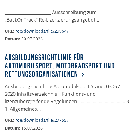
Anbieter:
___________________________________________________________
Google LLC
______________________ Ausschreibung zum
„BackOnTrack“ Re-Lizenzierungsangebot…
Zweck:
Cookies, die ggf. zur Einbettung und Bereitstellung
URL:
/de/downloads/file/299647
von Videos auf unserer Website gesetzt werden.
Datum:
20.07.2026
Google Maps
Ausbildungsrichtlinie für
Automobilsport, Motorradsport und
Anbieter:
Rettungsorganisationen
Google LLC
Ausbildungsrichtlinie Automobilsport Stand: 0306 /
Zweck:
2020 Inhaltsverzeichnis I. Funktions- und
Cookies, die ggf. zur Einbettung und Bereitstellung
von interaktiven Karten auf unserer Website gesetzt
lizenzübergreifende Regelungen ....................................... 3
werden.
1. Allgemeines…
URL:
/de/downloads/file/277557
Datum:
15.07.2026
Marketing