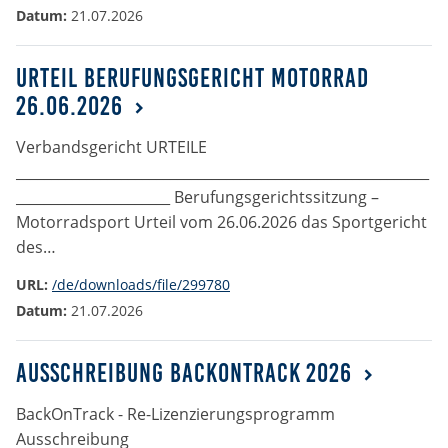
Anbieter:
Datum:
21.07.2026
Google LLC
Urteil Berufungsgericht Motorrad
Zweck:
26.06.2026
Diese Cookies dienen zur Erhebung von Statistiken zur
Website-Nutzung.
Verbandsgericht URTEILE
Cookie Laufzeit:
___________________________________________________________
24 Monate
______________________ Berufungsgerichtssitzung –
Motorradsport Urteil vom 26.06.2026 das Sportgericht
des…
Medien & externe Dienste
URL:
/de/downloads/file/299780
Um Inhalte von Videoplattformen und weiteren externen
Datum:
21.07.2026
Diensten anzeigen zu können, werden von diesen ggf.
Cookies gesetzt. Die Einbindung kann bei Bedarf einzeln
aktiviert werden.
Ausschreibung BackOnTrack 2026
YouTube
BackOnTrack - Re-Lizenzierungsprogramm
Ausschreibung