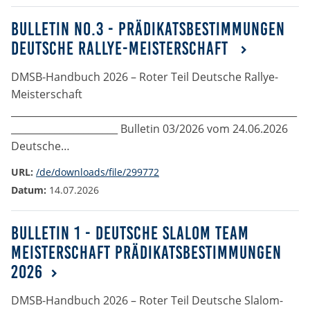
Marketing-Cookies werden von Drittanbietern verwendet,
um personalisierte Werbung anzuzeigen. Dazu verfolgen
Bulletin No.3 - Prädikatsbestimmungen
sie die Aktivitäten der Besucher über verschiedene
Deutsche Rallye-Meisterschaft
Websites hinweg.
DMSB-Handbuch 2026 – Roter Teil Deutsche Rallye-
Google Ads
Meisterschaft
___________________________________________________________
Name:
_gcl_aw, _gcl_gs, _gclid, _gcl_au, FPGCLAW, FPAU
______________________ Bulletin 03/2026 vom 24.06.2026
Deutsche…
Anbieter:
URL:
/de/downloads/file/299772
Google LLC
Datum:
14.07.2026
Zweck:
Wir nutzen Marketing-Cookies, um den Erfolg unserer
Bulletin 1 - Deutsche Slalom Team
Online-Werbemaßnahmen auf anderen Seiten zu
Meisterschaft Prädikatsbestimmungen
messen und damit eine optimale Verteilung unseres
Werbebudgets zu gewährleisten.
2026
Cookie Laufzeit:
DMSB-Handbuch 2026 – Roter Teil Deutsche Slalom-
90 Tage