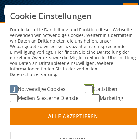
Cookie Einstellungen
Sie sind hier:
DOWNLOADCENTER
Für die korrekte Darstellung und Funktion dieser Webseite
verwenden wir notwendige Cookies. Weiterhin übermitteln
wir Daten an Drittanbieter, die uns helfen, unser
Downloadcenter
Webangebot zu verbessern, soweit eine entsprechende
Einwilligung vorliegt. Hier finden Sie eine Darstellung der
einzelnen Zwecke, sowie die Möglichkeit in die Übermittlung
von Daten an Drittanbieter einzuwilligen. Weitere
Informationen finden Sie in der verlinkten
Datenschutzerklärung.
Notwendige Cookies
Statistiken
Hinweise zum Suchbegriff
Medien & externe Dienste
Marketing
Dein Suchbegriff muss
mindestens 4 Zeichen
beinhalten.
ALLE AKZEPTIEREN
Groß- und Kleinschreibung werden
nicht
berücksichtigt.