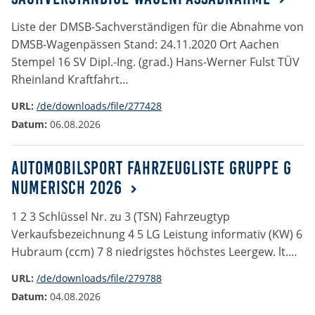
Liste der DMSB-Sachverständigen für die Abnahme von
Anbieter:
DMSB
DMSB-Wagenpässen Stand: 24.11.2020 Ort Aachen
Stempel 16 SV Dipl.-Ing. (grad.) Hans-Werner Fulst TÜV
Zweck:
Rheinland Kraftfahrt…
Dieser Cookie speichert Informationen zu
verwendeten Hintergrundbildern der Website.
URL:
/de/downloads/file/277428
Datum:
06.08.2026
Cookie Laufzeit:
24 Stunden
Automobilsport Fahrzeugliste Gruppe G
numerisch 2026
Cookie Consent
1 2 3 Schlüssel Nr. zu 3 (TSN) Fahrzeugtyp
Name:
Verkaufsbezeichnung 4 5 LG Leistung informativ (KW) 6
cookie_consent
Hubraum (ccm) 7 8 niedrigstes höchstes Leergew. lt.…
URL:
/de/downloads/file/279788
Anbieter:
DMSB
Datum:
04.08.2026