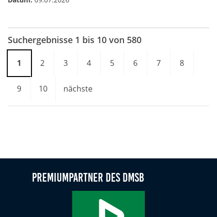
Suchergebnisse 1 bis 10 von 580
1
2
3
4
5
6
7
8
9
10
nächste
Premiumpartner des DMSB