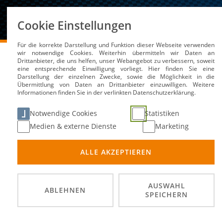
Über uns
Cookie Einstellungen
Für die korrekte Darstellung und Funktion dieser Webseite verwenden
DMSB
Medien / Service
News
wir notwendige Cookies. Weiterhin übermitteln wir Daten an
Drittanbieter, die uns helfen, unser Webangebot zu verbessern, soweit
eine entsprechende Einwilligung vorliegt. Hier finden Sie eine
Darstellung der einzelnen Zwecke, sowie die Möglichkeit in die
Übermittlung von Daten an Drittanbieter einzuwilligen. Weitere
Ausbildung zum DOSB-V
Informationen finden Sie in der verlinkten Datenschutzerklärung.
Motorsport
Notwendige Cookies
Statistiken
Medien & externe Dienste
Marketing
11. Mär 2025
ALLE AKZEPTIEREN
AUSWAHL
ABLEHNEN
SPEICHERN