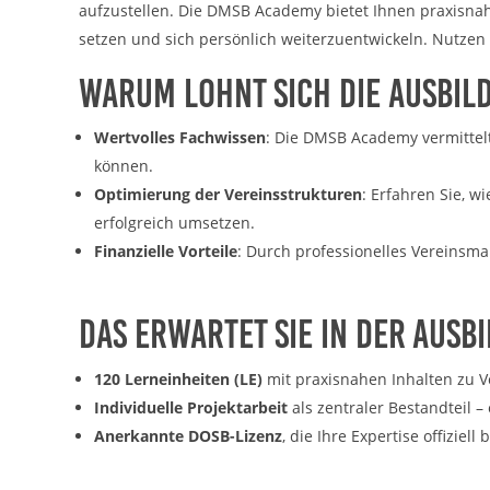
cookie_consent
aufzustellen. Die DMSB Academy bietet Ihnen praxisnahe 
Name:
setzen und sich persönlich weiterzuentwickeln. Nutzen
DMSB
Anbieter:
Warum lohnt sich die Ausbil
Dieser Cookie speichert die gewählten
Zweck:
Cookie-Einstellungen.
Wertvolles Fachwissen
: Die DMSB Academy vermittel
12 Monate
Cookie Laufzeit:
können.
Optimierung der Vereinsstrukturen
: Erfahren Sie, w
erfolgreich umsetzen.
Statistiken
Finanzielle Vorteile
: Durch professionelles Vereinsm
Cookies, die der Sammlung von Informationen und Erstellung von
Berichten über die Website-Nutzungsstatistik dienen, ohne dass
einzelne Besucher persönlich identifiziert werden können.
Das erwartet Sie in der Ausb
Google Analytics
120 Lerneinheiten (LE)
mit praxisnahen Inhalten zu 
_gat, _ga, _gid
Name:
Individuelle Projektarbeit
als zentraler Bestandteil –
Google LLC
Anerkannte DOSB-Lizenz
, die Ihre Expertise offiziel
Anbieter:
Diese Cookies dienen zur Erhebung von
Zweck: