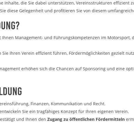
Inhalte, die Sie dabei unterstützen, Vereinsstrukturen effizient z
 Sie diese Gelegenheit und profitieren Sie von diesem umfangrei
dung?
t Ihnen Management- und Führungskompetenzen im Motorsport, die
ie Sie Ihren Verein effizient führen, Fördermöglichkeiten gezielt nu
anagement erhöhen sich die Chancen auf Sponsoring und eine opt
ildung
Vereinsführung, Finanzen, Kommunikation und Recht.
 entwickeln Sie ein tragfähiges Konzept für Ihren eigenen Verein.
l bestätigt und Ihnen den
Zugang zu öffentlichen Fördermitteln
ermö