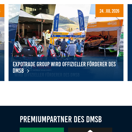
6
24. Jul 2026
Expotrade Group wird offizieller Förderer des
DMSB
eben: 17 Schülerinnen entdecken Vielfalt des Motorsports
Expotrade Group wird offizieller Förderer des DMSB
Mi
Premiumpartner des DMSB