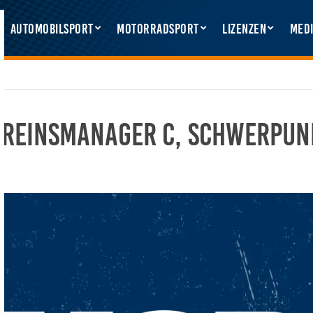
Automobilsport
Motorradsport
Lizenzen
Medi
ereinsmanager C, Schwerpun