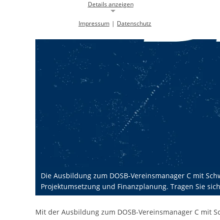
Details anzeigen
Impressum
|
Datenschutz
Notwendige Cookies
Notwendige Cookies ermöglichen die Kernfunktionalität einer
Website. Sie helfen dabei, die Website nutzbar zu machen, indem sie
grundlegende Funktionen ermöglichen. Ohne diese Cookies kann die
Website nicht richtig funktionieren.
Background Image
gw-cookie-bgimage
Name:
DMSB
Anbieter:
Dieser Cookie speichert Informationen zu
Zweck:
verwendeten Hintergrundbildern der
Website.
Die Ausbildung zum DOSB-Vereinsmanager C mit Schwer
24 Stunden
Cookie Laufzeit:
Projektumsetzung und Finanzplanung. Tragen Sie sich u
Cookie Consent
Mit der Ausbildung zum DOSB-Vereinsmanager C mit Sch