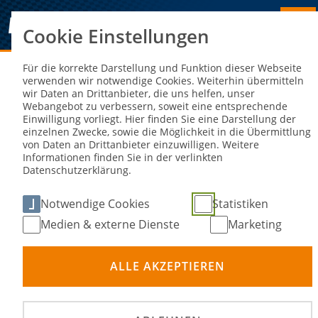
Cookie Einstellungen
Sie sind hier:
NEWS
Für die korrekte Darstellung und Funktion dieser Webseite
verwenden wir notwendige Cookies. Weiterhin übermitteln
wir Daten an Drittanbieter, die uns helfen, unser
Bundeseinheitliche
Webangebot zu verbessern, soweit eine entsprechende
Einwilligung vorliegt. Hier finden Sie eine Darstellung der
Landeskaderkriterien für den
einzelnen Zwecke, sowie die Möglichkeit in die Übermittlung
von Daten an Drittanbieter einzuwilligen. Weitere
Motorsport seit Jahresbeginn 2026
Informationen finden Sie in der verlinkten
Datenschutzerklärung.
12. Mär 2026
Notwendige Cookies
Statistiken
Medien & externe Dienste
Marketing
ALLE AKZEPTIEREN