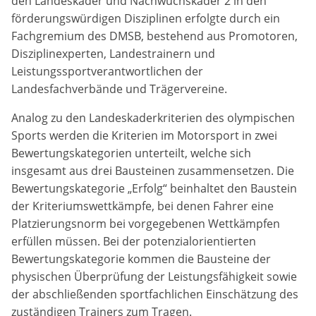
den Landeskader und Nachwuchskader 2 in den
förderungswürdigen Disziplinen erfolgte durch ein
Anbieter:
Fachgremium des DMSB, bestehend aus Promotoren,
DMSB
Disziplinexperten, Landestrainern und
Leistungssportverantwortlichen der
Zweck:
Landesfachverbände und Trägervereine.
Dieser Cookie speichert Informationen zu
verwendeten Hintergrundbildern der Website.
Analog zu den Landeskaderkriterien des olympischen
Sports werden die Kriterien im Motorsport in zwei
Cookie Laufzeit:
24 Stunden
Bewertungskategorien unterteilt, welche sich
insgesamt aus drei Bausteinen zusammensetzen. Die
Bewertungskategorie „Erfolg“ beinhaltet den Baustein
Cookie Consent
der Kriteriumswettkämpfe, bei denen Fahrer eine
Platzierungsnorm bei vorgegebenen Wettkämpfen
Name:
erfüllen müssen. Bei der potenzialorientierten
cookie_consent
Bewertungskategorie kommen die Bausteine der
physischen Überprüfung der Leistungsfähigkeit sowie
Anbieter:
der abschließenden sportfachlichen Einschätzung des
DMSB
zuständigen Trainers zum Tragen.