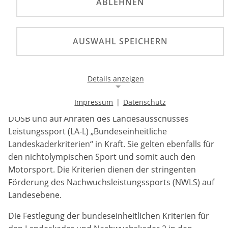
ABLEHNEN
Seit Jahresbeginn 2026 gelten nach Vorgabe des
DOSB bundeseinheitliche Landeskaderkriterien
auch für den Motorsport. Sie fördern den
AUSWAHL SPEICHERN
Nachwuchsleistungssport transparent und
einheitlich auf Landesebene. Abrufbar im
Downloadbereich Leistungssport.
Details anzeigen
Impressum
|
Datenschutz
Mit Beginn des Jahres 2026 traten nach Vorgabe des
Notwendige Cookies
DOSB und auf Anraten des Landesausschusses
Notwendige Cookies ermöglichen die Kernfunktionalität
Leistungssport (LA-L) „Bundeseinheitliche
einer Website. Sie helfen dabei, die Website nutzbar zu
Landeskaderkriterien“ in Kraft. Sie gelten ebenfalls für
machen, indem sie grundlegende Funktionen
ermöglichen. Ohne diese Cookies kann die Website nicht
den nichtolympischen Sport und somit auch den
richtig funktionieren.
Motorsport. Die Kriterien dienen der stringenten
Förderung des Nachwuchsleistungssports (NWLS) auf
Background Image
Landesebene.
Name:
Die Festlegung der bundeseinheitlichen Kriterien für
gw-cookie-bgimage