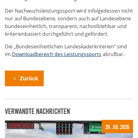
Zweck:
Der Nachwuchsleistungssport wird infolgedessen nicht
Dieser Cookie speichert die gewählten Cookie-
nur auf Bundesebene, sondern auch auf Landesebene
Einstellungen.
bundeseinheitlich, transparent, nachvollziehbar und
Cookie Laufzeit:
kriterienbasiert durchgeführt und gefördert.
12 Monate
Die „Bundeseinheitlichen Landeskaderkriterien“ sind
im
Downloadbereich des Leistungssports
abrufbar.
Statistiken
Cookies, die der Sammlung von Informationen und
Zurück
Erstellung von Berichten über die Website-
Nutzungsstatistik dienen, ohne dass einzelne
Besucher persönlich identifiziert werden können.
Google Analytics
Verwandte Nachrichten
Name:
29. Jul 2026
_gat, _ga, _gid