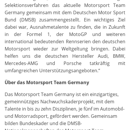
Selektionsverfahren das aktuelle Motorsport Team
Marketing
Germany gemeinsam mit dem Deutschen Motor Sport
Marketing-Cookies werden von Drittanbietern verwendet,
Bund (DMSB) zusammengestellt. Ein wichtiges Ziel
um personalisierte Werbung anzuzeigen. Dazu verfolgen
dabei war, Ausnahmetalente zu finden, die in Zukunft
sie die Aktivitäten der Besucher über verschiedene
Websites hinweg.
in der Formel 1, der MotoGP und weiteren
international bedeutenden Rennserien den deutschen
Google Ads
Motorsport wieder zur Weltgeltung bringen. Dabei
helfen uns die deutschen Hersteller Audi, BMW,
Name:
Mercedes-AMG und Porsche tatkräftig mit
_gcl_aw, _gcl_gs, _gclid, _gcl_au, FPGCLAW, FPAU
umfangreichen Unterstützungsangeboten.“
Anbieter:
Über das Motorsport Team Germany
Google LLC
Das Motorsport Team Germany ist ein einzigartiges,
gemeinnütziges Nachwuchskaderprojekt, mit dem
Zweck:
Wir nutzen Marketing-Cookies, um den Erfolg unserer
Talente in bis zu zehn Disziplinen, je fünf im Automobil-
Online-Werbemaßnahmen auf anderen Seiten zu
und Motorradsport, gefördert werden. Gemeinsam
messen und damit eine optimale Verteilung unseres
bilden Bundeskader und die DMSB-
Werbebudgets zu gewährleisten.