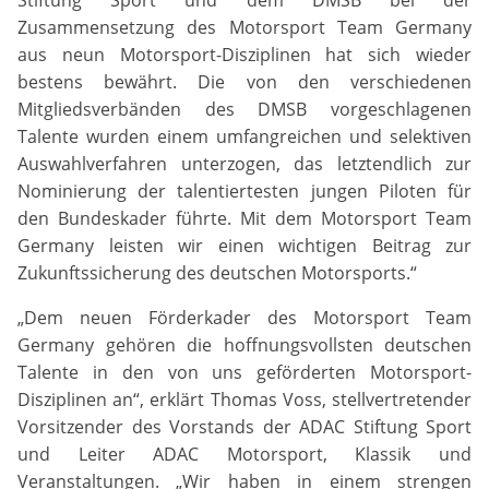
Stiftung Sport und dem DMSB bei der
YouTube
Zusammensetzung des Motorsport Team Germany
aus neun Motorsport-Disziplinen hat sich wieder
Anbieter:
Google LLC
bestens bewährt. Die von den verschiedenen
Mitgliedsverbänden des DMSB vorgeschlagenen
Zweck:
Talente wurden einem umfangreichen und selektiven
Cookies, die ggf. zur Einbettung und Bereitstellung
Auswahlverfahren unterzogen, das letztendlich zur
von Videos auf unserer Website gesetzt werden.
Nominierung der talentiertesten jungen Piloten für
den Bundeskader führte. Mit dem Motorsport Team
Google Maps
Germany leisten wir einen wichtigen Beitrag zur
Zukunftssicherung des deutschen Motorsports.“
Anbieter:
„Dem neuen Förderkader des Motorsport Team
Google LLC
Germany gehören die hoffnungsvollsten deutschen
Talente in den von uns geförderten Motorsport-
Zweck:
Cookies, die ggf. zur Einbettung und Bereitstellung
Disziplinen an“, erklärt Thomas Voss, stellvertretender
von interaktiven Karten auf unserer Website gesetzt
Vorsitzender des Vorstands der ADAC Stiftung Sport
werden.
und Leiter ADAC Motorsport, Klassik und
Veranstaltungen. „Wir haben in einem strengen