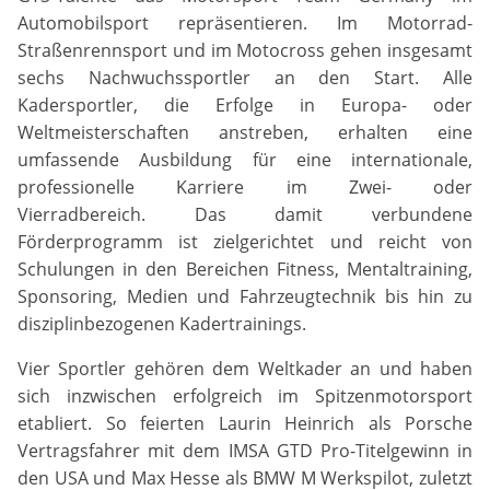
Name:
Automobilsport repräsentieren. Im Motorrad-
gw-cookie-bgimage
Straßenrennsport und im Motocross gehen insgesamt
sechs Nachwuchssportler an den Start. Alle
Anbieter:
Kadersportler, die Erfolge in Europa- oder
DMSB
Weltmeisterschaften anstreben, erhalten eine
umfassende Ausbildung für eine internationale,
Zweck:
professionelle Karriere im Zwei- oder
Dieser Cookie speichert Informationen zu
verwendeten Hintergrundbildern der Website.
Vierradbereich. Das damit verbundene
Förderprogramm ist zielgerichtet und reicht von
Cookie Laufzeit:
Schulungen in den Bereichen Fitness, Mentaltraining,
24 Stunden
Sponsoring, Medien und Fahrzeugtechnik bis hin zu
disziplinbezogenen Kadertrainings.
Cookie Consent
Vier Sportler gehören dem Weltkader an und haben
sich inzwischen erfolgreich im Spitzenmotorsport
Name:
etabliert. So feierten Laurin Heinrich als Porsche
cookie_consent
Vertragsfahrer mit dem IMSA GTD Pro-Titelgewinn in
den USA und Max Hesse als BMW M Werkspilot, zuletzt
Anbieter: