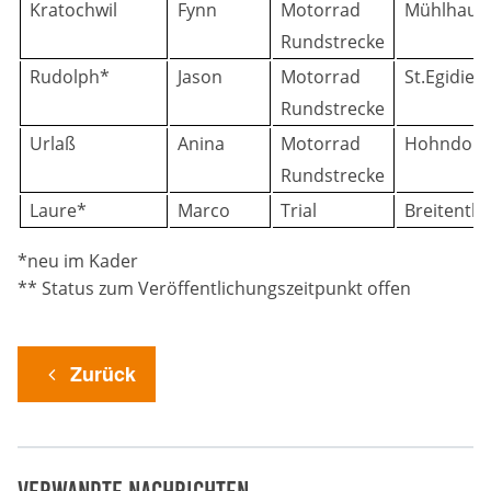
Kratochwil
Fynn
Motorrad
Mühlhaus
Rundstrecke
Rudolph*
Jason
Motorrad
St.Egidien
Rundstrecke
Urlaß
Anina
Motorrad
Hohndorf
Rundstrecke
Laure*
Marco
Trial
Breitentha
*neu im Kader
** Status zum Veröffentlichungszeitpunkt offen
Zurück
Verwandte Nachrichten