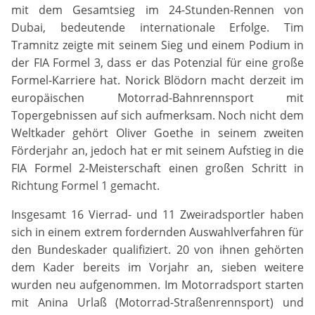
mit dem Gesamtsieg im 24-Stunden-Rennen von
DMSB
Dubai, bedeutende internationale Erfolge. Tim
Tramnitz zeigte mit seinem Sieg und einem Podium in
Zweck:
der FIA Formel 3, dass er das Potenzial für eine große
Dieser Cookie speichert die gewählten Cookie-
Einstellungen.
Formel-Karriere hat. Norick Blödorn macht derzeit im
europäischen Motorrad-Bahnrennsport mit
Cookie Laufzeit:
Topergebnissen auf sich aufmerksam. Noch nicht dem
12 Monate
Weltkader gehört Oliver Goethe in seinem zweiten
Förderjahr an, jedoch hat er mit seinem Aufstieg in die
FIA Formel 2-Meisterschaft einen großen Schritt in
Statistiken
Richtung Formel 1 gemacht.
Cookies, die der Sammlung von Informationen und
Insgesamt 16 Vierrad- und 11 Zweiradsportler haben
Erstellung von Berichten über die Website-
Nutzungsstatistik dienen, ohne dass einzelne
sich in einem extrem fordernden Auswahlverfahren für
Besucher persönlich identifiziert werden können.
den Bundeskader qualifiziert. 20 von ihnen gehörten
dem Kader bereits im Vorjahr an, sieben weitere
Google Analytics
wurden neu aufgenommen. Im Motorradsport starten
mit Anina Urlaß (Motorrad-Straßenrennsport) und
Name: