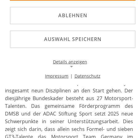
©
ABLEHNEN
In der Motorworld in Böblingen bei Stuttgart
wurden die Sportlerinnen und Sportler vorgestellt,
die 2025 für den Bundeskader des Motorsport
AUSWAHL SPEICHERN
Team Germany in insgesamt neun Disziplinen an
den Start gehen.
Details anzeigen
In der Motorworld in Böblingen bei Stuttgart wurden
die Sportlerinnen und Sportler vorgestellt, die 2025 für
Impressum
|
Datenschutz
Notwendige Cookies
den Bundeskader des Motorsport Team Germany in
Notwendige Cookies ermöglichen die Kernfunktionalität
insgesamt neun Disziplinen an den Start gehen. Der
einer Website. Sie helfen dabei, die Website nutzbar zu
diesjährige Bundeskader besteht aus 27 Motorsport-
machen, indem sie grundlegende Funktionen
Talenten. Das gemeinsame Förderprogramm des
ermöglichen. Ohne diese Cookies kann die Website nicht
richtig funktionieren.
DMSB und der ADAC Stiftung Sport setzt 2025 neue
Schwerpunkte in seiner Unterstützungsarbeit. Dies
Background Image
zeigt sich darin, dass allein sechs Formel- und sieben
GT3-Talente das Motorsport Team Germany im