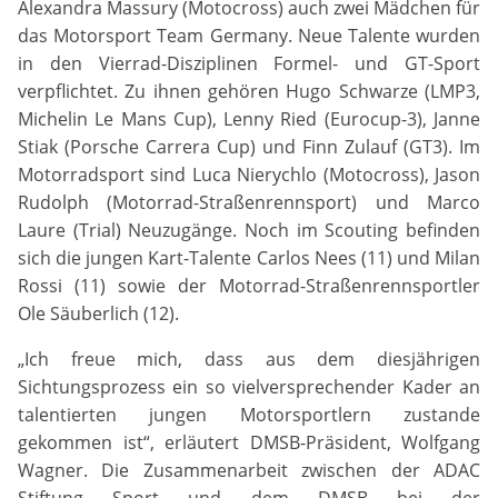
Alexandra Massury (Motocross) auch zwei Mädchen für
_gat, _ga, _gid
das Motorsport Team Germany. Neue Talente wurden
in den Vierrad-Disziplinen Formel- und GT-Sport
Anbieter:
verpflichtet. Zu ihnen gehören Hugo Schwarze (LMP3,
Google LLC
Michelin Le Mans Cup), Lenny Ried (Eurocup-3), Janne
Stiak (Porsche Carrera Cup) und Finn Zulauf (GT3). Im
Zweck:
Diese Cookies dienen zur Erhebung von Statistiken zur
Motorradsport sind Luca Nierychlo (Motocross), Jason
Website-Nutzung.
Rudolph (Motorrad-Straßenrennsport) und Marco
Laure (Trial) Neuzugänge. Noch im Scouting befinden
Cookie Laufzeit:
sich die jungen Kart-Talente Carlos Nees (11) und Milan
24 Monate
Rossi (11) sowie der Motorrad-Straßenrennsportler
Ole Säuberlich (12).
„Ich freue mich, dass aus dem diesjährigen
Medien & externe Dienste
Sichtungsprozess ein so vielversprechender Kader an
Um Inhalte von Videoplattformen und weiteren externen
Diensten anzeigen zu können, werden von diesen ggf.
talentierten jungen Motorsportlern zustande
Cookies gesetzt. Die Einbindung kann bei Bedarf einzeln
gekommen ist“, erläutert DMSB-Präsident, Wolfgang
aktiviert werden.
Wagner. Die Zusammenarbeit zwischen der ADAC