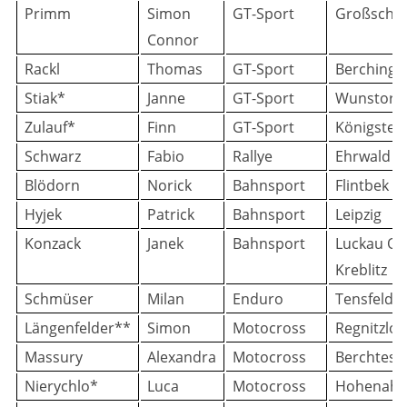
Primm
Simon
GT-Sport
Großschi
Connor
Rackl
Thomas
GT-Sport
Berching
Stiak*
Janne
GT-Sport
Wunstorf
Zulauf*
Finn
GT-Sport
Königstei
Schwarz
Fabio
Rallye
Ehrwald
Blödorn
Norick
Bahnsport
Flintbek
Hyjek
Patrick
Bahnsport
Leipzig
Konzack
Janek
Bahnsport
Luckau OT
Kreblitz
Schmüser
Milan
Enduro
Tensfeld
Längenfelder**
Simon
Motocross
Regnitzlo
Massury
Alexandra
Motocross
Berchtes
Nierychlo*
Luca
Motocross
Hohenahr