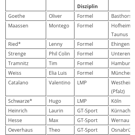
Disziplin
Goethe
Oliver
Formel
Basthorst
Maassen
Montego
Formel
Hofheim 
Taunus
Ried*
Lenny
Formel
Ehingen
Strenge
Phil Colin
Formel
Unterensi
Tramnitz
Tim
Formel
Hamburg
Weiss
Elia Luis
Formel
München
Catalano
Valentino
LMP
Westheim
(Pfalz)
Schwarze*
Hugo
LMP
Köln
Heinrich
Laurin
GT-Sport
Kürnach
Hesse
Max
GT-Sport
Wernau
Oeverhaus
Theo
GT-Sport
Osnabrüc