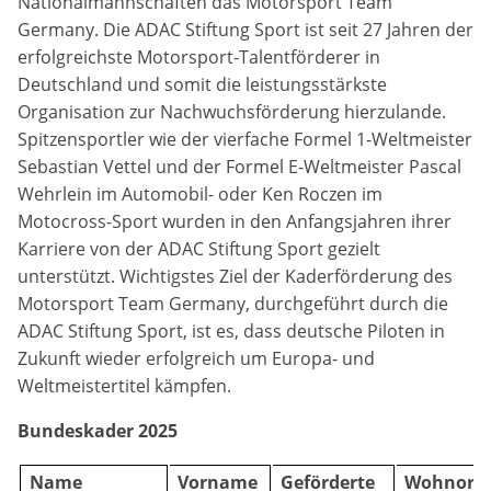
Nationalmannschaften das Motorsport Team
Cookie Laufzeit:
Germany. Die ADAC Stiftung Sport ist seit 27 Jahren der
90 Tage
erfolgreichste Motorsport-Talentförderer in
Deutschland und somit die leistungsstärkste
Organisation zur Nachwuchsförderung hierzulande.
Spitzensportler wie der vierfache Formel 1-Weltmeister
Sebastian Vettel und der Formel E-Weltmeister Pascal
Wehrlein im Automobil- oder Ken Roczen im
Motocross-Sport wurden in den Anfangsjahren ihrer
Karriere von der ADAC Stiftung Sport gezielt
unterstützt. Wichtigstes Ziel der Kaderförderung des
Motorsport Team Germany, durchgeführt durch die
ADAC Stiftung Sport, ist es, dass deutsche Piloten in
Zukunft wieder erfolgreich um Europa- und
Weltmeistertitel kämpfen.
Bundeskader 2025
Name
Vorname
Geförderte
Wohnort