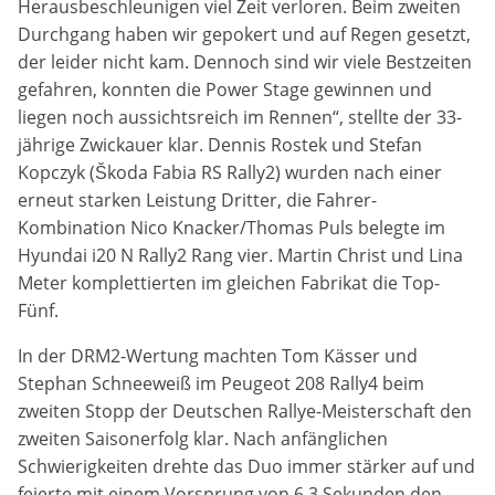
Herausbeschleunigen viel Zeit verloren. Beim zweiten
Zweck:
Durchgang haben wir gepokert und auf Regen gesetzt,
Dieser Cookie speichert die gewählten Cookie-
der leider nicht kam. Dennoch sind wir viele Bestzeiten
Einstellungen.
gefahren, konnten die Power Stage gewinnen und
Cookie Laufzeit:
liegen noch aussichtsreich im Rennen“, stellte der 33-
12 Monate
jährige Zwickauer klar. Dennis Rostek und Stefan
Kopczyk (Škoda Fabia RS Rally2) wurden nach einer
erneut starken Leistung Dritter, die Fahrer-
Kombination Nico Knacker/Thomas Puls belegte im
Statistiken
Hyundai i20 N Rally2 Rang vier. Martin Christ und Lina
Cookies, die der Sammlung von Informationen und
Meter komplettierten im gleichen Fabrikat die Top-
Erstellung von Berichten über die Website-
Nutzungsstatistik dienen, ohne dass einzelne
Fünf.
Besucher persönlich identifiziert werden können.
In der DRM2-Wertung machten Tom Kässer und
Google Analytics
Stephan Schneeweiß im Peugeot 208 Rally4 beim
zweiten Stopp der Deutschen Rallye-Meisterschaft den
Name:
zweiten Saisonerfolg klar. Nach anfänglichen
_gat, _ga, _gid
Schwierigkeiten drehte das Duo immer stärker auf und
feierte mit einem Vorsprung von 6,3 Sekunden den