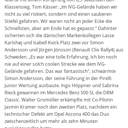
Anbieter:
Klassensieg. Tom Kässer: „Im IVG-Gelände haben wir
Google LLC
nicht zu viel riskiert, sondern sind einen sauberen
Stiefel gefahren. Wir waren nicht an jeder Ecke die
Zweck:
Schnellsten, aber am Ende hat es gepasst.“ Dahinter
Diese Cookies dienen zur Erhebung von Statistiken zur
sicherten sich die dänischen Markenkollegen Lasse
Website-Nutzung.
Karlshøj und Isabell Kvick Platz zwei vor Simon
Cookie Laufzeit:
Andersson und Jörgen Jönsson (Renault Clio Rally4) aus
24 Monate
Schweden. „Es war eine tolle Erfahrung. Ich bin noch
nie auf einer solch coolen Strecke wie dem IVG-
Gelände gefahren. Das war fantastisch“, schwärmte
Simon Andersson, der seine Führung in der Pirelli
Medien & externe Dienste
Junior Wertung ausbaute. Ingo Höppner und Sabrina
Um Inhalte von Videoplattformen und weiteren externen
Diensten anzeigen zu können, werden von diesen ggf.
Rieck gewannen im Mercedes Benz 500 SL die DRM
Cookies gesetzt. Die Einbindung kann bei Bedarf einzeln
Classic. Walter Gromöller erkämpfte mit Co-Pilotin
aktiviert werden.
Jasmin Kramer noch den zweiten Platz, nachdem ein
technischer Defekt am Opel Ascona 400 das Duo
YouTube
zwischenzeitlich um mehr als zehn Minuten