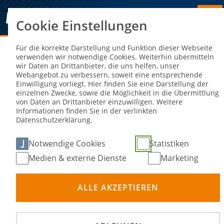
Cookie Einstellungen
Sie sind hier:
NEWS
Für die korrekte Darstellung und Funktion dieser Webseite
verwenden wir notwendige Cookies. Weiterhin übermitteln
wir Daten an Drittanbieter, die uns helfen, unser
Deutsche Rallye-Meisterschaft,
Webangebot zu verbessern, soweit eine entsprechende
Einwilligung vorliegt. Hier finden Sie eine Darstellung der
Sulingen: Marijan Griebel erlangt
einzelnen Zwecke, sowie die Möglichkeit in die Übermittlung
von Daten an Drittanbieter einzuwilligen. Weitere
erstmalig den Sieg
Informationen finden Sie in der verlinkten
Datenschutzerklärung.
06. Mai 2024
Notwendige Cookies
Statistiken
Medien & externe Dienste
Marketing
ALLE AKZEPTIEREN