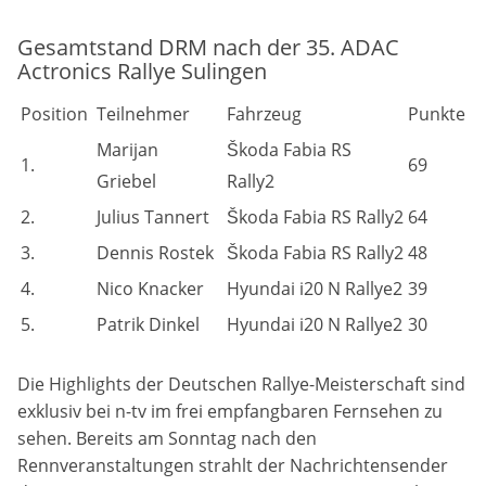
Gesamtstand DRM nach der 35. ADAC
Actronics Rallye Sulingen
Position
Teilnehmer
Fahrzeug
Punkte
Marijan
Škoda Fabia RS
1.
69
Griebel
Rally2
2.
Julius Tannert
Škoda Fabia RS Rally2
64
3.
Dennis Rostek
Škoda Fabia RS Rally2
48
4.
Nico Knacker
Hyundai i20 N Rallye2
39
5.
Patrik Dinkel
Hyundai i20 N Rallye2
30
Die Highlights der Deutschen Rallye-Meisterschaft sind
exklusiv bei n-tv im frei empfangbaren Fernsehen zu
sehen. Bereits am Sonntag nach den
Rennveranstaltungen strahlt der Nachrichtensender