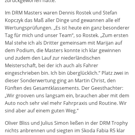
zurückgeworfen hatte.
Anbieter:
Google LLC
Im DRM Masters waren Dennis Rostek und Stefan
Kopczyk das Maß aller Dinge und gewannen alle elf
Zweck:
Wertungsprüfungen. „Es ist heute ein ganz besonderer
Cookies, die ggf. zur Einbettung und Bereitstellung
Tag für mich und unser Team“, so Rostek. „Zum ersten
von Videos auf unserer Website gesetzt werden.
Mal stehe ich als Dritter gemeinsam mit Marijan auf
dem Podium, die Masters konnte ich klar gewinnen
Google Maps
und zudem den Lauf zur niederländischen
Meisterschaft, bei der ich auch als Fahrer
Anbieter:
eingeschrieben bin. Ich bin überglücklich.“ Platz zwei in
Google LLC
dieser Sonderwertung ging an Martin Christ, den
Fünften des Gesamtklassements. Der Geesthachter:
Zweck:
„Wir grooven uns langsam ein, brauchen aber mit dem
Cookies, die ggf. zur Einbettung und Bereitstellung
von interaktiven Karten auf unserer Website gesetzt
Auto noch sehr viel mehr Fahrpraxis und Routine. Wir
werden.
sind aber auf einem guten Weg.“
Oliver Bliss und Julius Simon ließen in der DRM Trophy
Marketing
nichts anbrennen und siegten im Skoda Fabia R5 klar