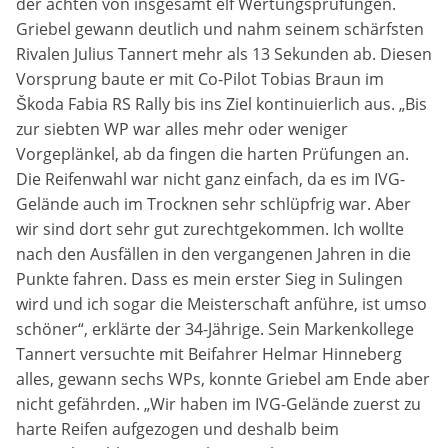
der achten von insgesamt elf Wertungsprüfungen.
Griebel gewann deutlich und nahm seinem schärfsten
Anbieter:
Rivalen Julius Tannert mehr als 13 Sekunden ab. Diesen
DMSB
Vorsprung baute er mit Co-Pilot Tobias Braun im
Škoda Fabia RS Rally bis ins Ziel kontinuierlich aus. „Bis
Zweck:
zur siebten WP war alles mehr oder weniger
Dieser Cookie speichert Informationen zu
verwendeten Hintergrundbildern der Website.
Vorgeplänkel, ab da fingen die harten Prüfungen an.
Die Reifenwahl war nicht ganz einfach, da es im IVG-
Cookie Laufzeit:
Gelände auch im Trocknen sehr schlüpfrig war. Aber
24 Stunden
wir sind dort sehr gut zurechtgekommen. Ich wollte
nach den Ausfällen in den vergangenen Jahren in die
Cookie Consent
Punkte fahren. Dass es mein erster Sieg in Sulingen
wird und ich sogar die Meisterschaft anführe, ist umso
Name:
schöner“, erklärte der 34-Jährige. Sein Markenkollege
cookie_consent
Tannert versuchte mit Beifahrer Helmar Hinneberg
alles, gewann sechs WPs, konnte Griebel am Ende aber
Anbieter:
nicht gefährden. „Wir haben im IVG-Gelände zuerst zu
DMSB
harte Reifen aufgezogen und deshalb beim