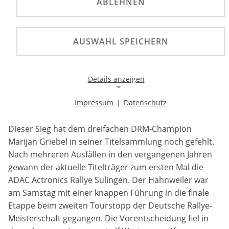
ABLEHNEN
©
AUSWAHL SPEICHERN
DRM-Champion krönt perfekte Vorstellung mit
einem klaren Sieg. In der DRM2-Wertung feiern
Kässer/Schneeweiß zweiten Saisonerfolg. Starkes
Details anzeigen
internationales Starterfeld begeistert Zuschauer
mit tollem Rallyesport.
Impressum
|
Datenschutz
Notwendige Cookies
Notwendige Cookies ermöglichen die Kernfunktionalität
Dieser Sieg hat dem dreifachen DRM-Champion
einer Website. Sie helfen dabei, die Website nutzbar zu
Marijan Griebel in seiner Titelsammlung noch gefehlt.
machen, indem sie grundlegende Funktionen
ermöglichen. Ohne diese Cookies kann die Website nicht
Nach mehreren Ausfällen in den vergangenen Jahren
richtig funktionieren.
gewann der aktuelle Titelträger zum ersten Mal die
ADAC Actronics Rallye Sulingen. Der Hahnweiler war
Background Image
am Samstag mit einer knappen Führung in die finale
Etappe beim zweiten Tourstopp der Deutsche Rallye-
Name:
Meisterschaft gegangen. Die Vorentscheidung fiel in
gw-cookie-bgimage