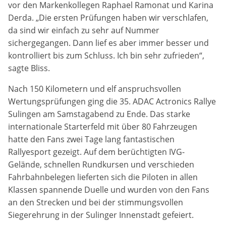
vor den Markenkollegen Raphael Ramonat und Karina
Marketing-Cookies werden von Drittanbietern verwendet,
um personalisierte Werbung anzuzeigen. Dazu verfolgen
Derda. „Die ersten Prüfungen haben wir verschlafen,
sie die Aktivitäten der Besucher über verschiedene
da sind wir einfach zu sehr auf Nummer
Websites hinweg.
sichergegangen. Dann lief es aber immer besser und
kontrolliert bis zum Schluss. Ich bin sehr zufrieden“,
Google Ads
sagte Bliss.
Name:
Nach 150 Kilometern und elf anspruchsvollen
_gcl_aw, _gcl_gs, _gclid, _gcl_au, FPGCLAW, FPAU
Wertungsprüfungen ging die 35. ADAC Actronics Rallye
Sulingen am Samstagabend zu Ende. Das starke
Anbieter:
internationale Starterfeld mit über 80 Fahrzeugen
Google LLC
hatte den Fans zwei Tage lang fantastischen
Rallyesport gezeigt. Auf dem berüchtigten IVG-
Zweck:
Gelände, schnellen Rundkursen und verschieden
Wir nutzen Marketing-Cookies, um den Erfolg unserer
Online-Werbemaßnahmen auf anderen Seiten zu
Fahrbahnbelegen lieferten sich die Piloten in allen
messen und damit eine optimale Verteilung unseres
Klassen spannende Duelle und wurden von den Fans
Werbebudgets zu gewährleisten.
an den Strecken und bei der stimmungsvollen
Cookie Laufzeit:
Siegerehrung in der Sulinger Innenstadt gefeiert.
90 Tage