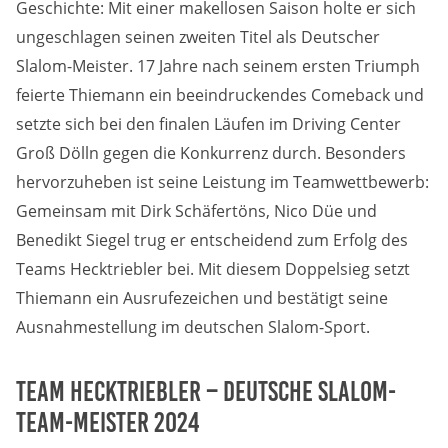
Geschichte: Mit einer makellosen Saison holte er sich
Anbieter:
ungeschlagen seinen zweiten Titel als Deutscher
Google LLC
Slalom-Meister. 17 Jahre nach seinem ersten Triumph
Zweck:
feierte Thiemann ein beeindruckendes Comeback und
Diese Cookies dienen zur Erhebung von Statistiken zur
setzte sich bei den finalen Läufen im Driving Center
Website-Nutzung.
Groß Dölln gegen die Konkurrenz durch. Besonders
Cookie Laufzeit:
hervorzuheben ist seine Leistung im Teamwettbewerb:
24 Monate
Gemeinsam mit Dirk Schäfertöns, Nico Düe und
Benedikt Siegel trug er entscheidend zum Erfolg des
Teams Hecktriebler bei. Mit diesem Doppelsieg setzt
Medien & externe Dienste
Thiemann ein Ausrufezeichen und bestätigt seine
Um Inhalte von Videoplattformen und weiteren externen
Diensten anzeigen zu können, werden von diesen ggf.
Ausnahmestellung im deutschen Slalom-Sport.
Cookies gesetzt. Die Einbindung kann bei Bedarf einzeln
aktiviert werden.
Team Hecktriebler – Deutsche Slalom-
YouTube
Team-Meister 2024