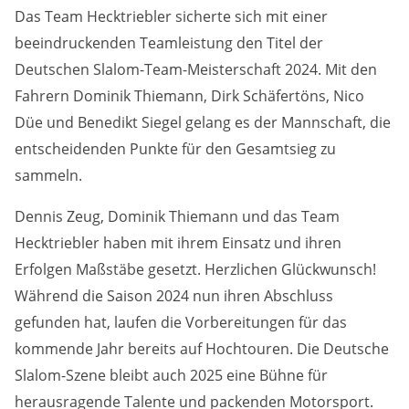
Anbieter:
Das Team Hecktriebler sicherte sich mit einer
Google LLC
beeindruckenden Teamleistung den Titel der
Deutschen Slalom-Team-Meisterschaft 2024. Mit den
Zweck:
Cookies, die ggf. zur Einbettung und Bereitstellung
Fahrern Dominik Thiemann, Dirk Schäfertöns, Nico
von Videos auf unserer Website gesetzt werden.
Düe und Benedikt Siegel gelang es der Mannschaft, die
entscheidenden Punkte für den Gesamtsieg zu
Google Maps
sammeln.
Anbieter:
Dennis Zeug, Dominik Thiemann und das Team
Google LLC
Hecktriebler haben mit ihrem Einsatz und ihren
Erfolgen Maßstäbe gesetzt. Herzlichen Glückwunsch!
Zweck:
Cookies, die ggf. zur Einbettung und Bereitstellung
Während die Saison 2024 nun ihren Abschluss
von interaktiven Karten auf unserer Website gesetzt
gefunden hat, laufen die Vorbereitungen für das
werden.
kommende Jahr bereits auf Hochtouren. Die Deutsche
Slalom-Szene bleibt auch 2025 eine Bühne für
Marketing
herausragende Talente und packenden Motorsport.