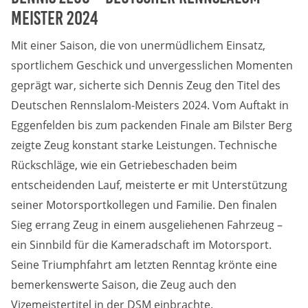
Meister 2024
Anbieter:
DMSB
Mit einer Saison, die von unermüdlichem Einsatz,
sportlichem Geschick und unvergesslichen Momenten
Zweck:
geprägt war, sicherte sich Dennis Zeug den Titel des
Dieser Cookie speichert Informationen zu
verwendeten Hintergrundbildern der Website.
Deutschen Rennslalom-Meisters 2024. Vom Auftakt in
Eggenfelden bis zum packenden Finale am Bilster Berg
Cookie Laufzeit:
zeigte Zeug konstant starke Leistungen. Technische
24 Stunden
Rückschläge, wie ein Getriebeschaden beim
entscheidenden Lauf, meisterte er mit Unterstützung
Cookie Consent
seiner Motorsportkollegen und Familie. Den finalen
Sieg errang Zeug in einem ausgeliehenen Fahrzeug –
Name:
cookie_consent
ein Sinnbild für die Kameradschaft im Motorsport.
Seine Triumphfahrt am letzten Renntag krönte eine
Anbieter:
bemerkenswerte Saison, die Zeug auch den
DMSB
Vizemeistertitel in der DSM einbrachte.