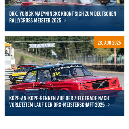
Anbieter:
Google LLC
DRX: Yorick Maeyninckx krönt sich zum Deutschen
Rallycross Meister 2025
Zweck:
Cookies, die ggf. zur Einbettung und Bereitstellung
von Videos auf unserer Website gesetzt werden.
DRX: Yorick Maeyninckx krönt sich zum Deutschen Rallyc
28. Aug 2025
Google Maps
Anbieter:
Google LLC
Zweck:
Cookies, die ggf. zur Einbettung und Bereitstellung
von interaktiven Karten auf unserer Website gesetzt
Kopf-an-Kopf-Rennen auf der Zielgerade nach
werden.
vorletztem Lauf der DRX-Meisterschaft 2025
Kopf-an-Kopf-Rennen auf der Zielgerade nach vorletztem
Marketing