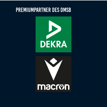
Marketing-Cookies werden von Drittanbietern verwendet,
um personalisierte Werbung anzuzeigen. Dazu verfolgen
Premiumpartner des DMSB
sie die Aktivitäten der Besucher über verschiedene
Websites hinweg.
Google Ads
Name:
_gcl_aw, _gcl_gs, _gclid, _gcl_au, FPGCLAW, FPAU
Anbieter:
Google LLC
Zweck:
Wir nutzen Marketing-Cookies, um den Erfolg unserer
Online-Werbemaßnahmen auf anderen Seiten zu
messen und damit eine optimale Verteilung unseres
Werbebudgets zu gewährleisten.
Cookie Laufzeit:
90 Tage