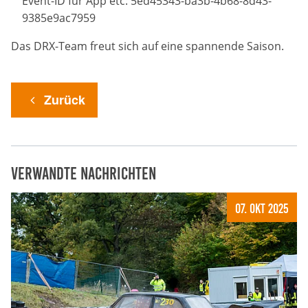
Event-ID für App etc: 5ed45343-ba3b-4b68-8d43-
Anbieter:
9385e9ac7959
Google LLC
Das DRX-Team freut sich auf eine spannende Saison.
Zweck:
Diese Cookies dienen zur Erhebung von Statistiken zur
Website-Nutzung.
Zurück
Cookie Laufzeit:
24 Monate
Verwandte Nachrichten
Medien & externe Dienste
07. Okt 2025
Um Inhalte von Videoplattformen und weiteren externen
Diensten anzeigen zu können, werden von diesen ggf.
Cookies gesetzt. Die Einbindung kann bei Bedarf einzeln
aktiviert werden.
YouTube