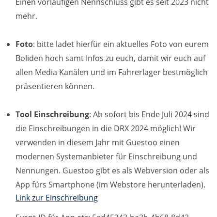
Einen vorläufigen Nennschluss gibt es seit 2023 nicht
Zweck:
mehr.
Dieser Cookie speichert die gewählten Cookie-
Einstellungen.
Foto
: bitte ladet hierfür ein aktuelles Foto von eurem
Cookie Laufzeit:
Boliden hoch samt Infos zu euch, damit wir euch auf
12 Monate
allen Media Kanälen und im Fahrerlager bestmöglich
präsentieren können.
Statistiken
Tool Einschreibung
:
Ab sofort bis Ende Juli 2024 sind
Cookies, die der Sammlung von Informationen und
Erstellung von Berichten über die Website-
die Einschreibungen in die DRX 2024 möglich! Wir
Nutzungsstatistik dienen, ohne dass einzelne
verwenden in diesem Jahr mit Guestoo einen
Besucher persönlich identifiziert werden können.
modernen Systemanbieter für Einschreibung und
Google Analytics
Nennungen. Guestoo gibt es als Webversion oder als
App fürs Smartphone (im Webstore herunterladen).
Name:
Link zur Einschreibung
_gat, _ga, _gid