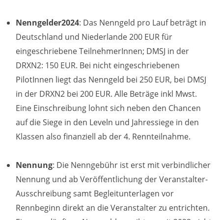
Anbieter:
Nenngelder
2024
: Das Nenngeld pro Lauf beträgt in
DMSB
Deutschland und Niederlande 200 EUR für
eingeschriebene TeilnehmerInnen; DMSJ in der
Zweck:
Dieser Cookie speichert Informationen zu
DRXN2: 150 EUR. Bei nicht eingeschriebenen
verwendeten Hintergrundbildern der Website.
PilotInnen liegt das Nenngeld bei 250 EUR, bei DMSJ
in der DRXN2 bei 200 EUR. Alle Beträge inkl Mwst.
Cookie Laufzeit:
24 Stunden
Eine Einschreibung lohnt sich neben den Chancen
auf die Siege in den Leveln und Jahressiege in den
Klassen also finanziell ab der 4. Rennteilnahme.
Cookie Consent
Name:
Nennung
: Die Nenngebühr ist erst mit verbindlicher
cookie_consent
Nennung und ab Veröffentlichung der Veranstalter-
Ausschreibung samt Begleitunterlagen vor
Anbieter:
DMSB
Rennbeginn direkt an die Veranstalter zu entrichten.