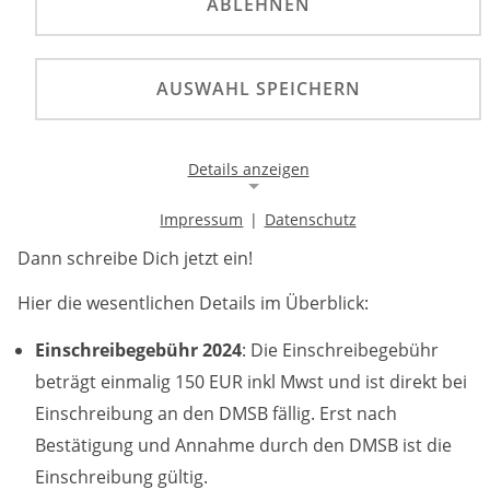
ABLEHNEN
Ab sofort können sich alle FahrerInnen und
BewerberInnen in die Deutsche Rallycross
AUSWAHL SPEICHERN
Meisterschaft DRX 2024 einschreiben.
Details anzeigen
Du möchtest in der kommenden Rennsaison nicht nur
um den Tagessieg, sondern auch um den Jahressieg in
Impressum
|
Datenschutz
deiner Klasse und einen der Prädikatstitel mitfahren?
Notwendige Cookies
Dann schreibe Dich jetzt ein!
Notwendige Cookies ermöglichen die Kernfunktionalität
einer Website. Sie helfen dabei, die Website nutzbar zu
Hier die wesentlichen Details im Überblick:
machen, indem sie grundlegende Funktionen
ermöglichen. Ohne diese Cookies kann die Website nicht
richtig funktionieren.
Einschreibegebühr 2024
: Die Einschreibegebühr
beträgt einmalig 150 EUR inkl Mwst und ist direkt bei
Background Image
Einschreibung an den DMSB fällig. Erst nach
Bestätigung und Annahme durch den DMSB ist die
Name:
Einschreibung gültig.
gw-cookie-bgimage