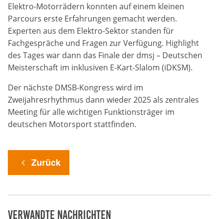
Anbieter:
Elektro-Motorrädern konnten auf einem kleinen
Google LLC
Parcours erste
Erfahrungen
gemacht werden.
Experten aus dem Elektro-Sektor standen für
Zweck:
Fachgespräche und Fragen zur Verfügung. Highlight
Cookies, die ggf. zur Einbettung und Bereitstellung
des Tages war dann das Finale der dmsj – Deutschen
von Videos auf unserer Website gesetzt werden.
Meisterschaft im inklusiven E-Kart-Slalom (iDKSM).
Google Maps
Der nächste DMSB-Kongress wird im
Zweijahresrhythmus dann wieder 2025 als zentrales
Anbieter:
Meeting für alle wichtigen Funktionsträger im
Google LLC
deutschen Motorsport stattfinden.
Zweck:
Cookies, die ggf. zur Einbettung und Bereitstellung
Zurück
von interaktiven Karten auf unserer Website gesetzt
werden.
Marketing
Verwandte Nachrichten