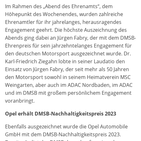
Im Rahmen des „Abend des Ehrenamts“, dem
Zweck:
Dieser Cookie speichert die gewählten Cookie-
Höhepunkt des Wochenendes, wurden zahlreiche
Einstellungen.
Ehrenamtler für ihr jahrelanges, herausragendes
Engagement geehrt. Die höchste Auszeichnung des
Cookie Laufzeit:
Abends ging dabei an Jürgen Fabry, der mit dem DMSB-
12 Monate
Ehrenpreis für sein jahrzehntelanges Engagement für
den deutschen Motorsport ausgezeichnet wurde.
Dr.
Karl-Friedrich Ziegahn lobte in seiner Laudatio den
Statistiken
Einsatz von Jürgen Fabry, der seit mehr als 50 Jahren
Cookies, die der Sammlung von Informationen und
den Motorsport sowohl in seinem Heimatverein MSC
Erstellung von Berichten über die Website-
Weingarten, aber auch im ADAC Nordbaden, im ADAC
Nutzungsstatistik dienen, ohne dass einzelne
und im DMSB mit großem persönlichem Engagement
Besucher persönlich identifiziert werden können.
voranbringt.
Google Analytics
Opel erhält DMSB-Nachhaltigkeitspreis 2023
Name:
Ebenfalls ausgezeichnet wurde die Opel Automobile
_gat, _ga, _gid
GmbH mit dem DMSB-Nachhaltigkeitspreis 2023.