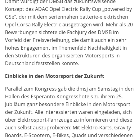
Damit würdigt der DMSB das zukunftsweisende
Anbieter:
Konzept des ADAC Opel Electric Rally Cup „powered by
Google LLC
GSe“, der mit dem seriennahen batterie-elektrischen
Opel Corsa Rally Electric ausgetragen wird. Mehr als 20
Zweck:
Bewerbungen sichtete die Fachjury des DMSB im
Diese Cookies dienen zur Erhebung von Statistiken zur
Website-Nutzung.
Vorfeld der Preisverleihung, die damit auch ein sehr
hohes Engagement im Themenfeld Nachhaltigkeit in
Cookie Laufzeit:
den Strukturen des organisierten Motorsports in
24 Monate
Deutschland feststellen konnte.
Einblicke in den Motorsport der Zukunft
Medien & externe Dienste
Parallel zum Kongress gab die dmsj am Samstag in den
Um Inhalte von Videoplattformen und weiteren externen
Hallen des Esperanto-Kongresshotels zu ihrem 25.
Diensten anzeigen zu können, werden von diesen ggf.
Jubiläum ganz besondere Einblicke in den Motorsport
Cookies gesetzt. Die Einbindung kann bei Bedarf einzeln
aktiviert werden.
der Zukunft. Alle Interessierten waren eingeladen, sich
über Elektrosport-Fahrzeuge zu informieren und diese
YouTube
auch selbst auszuprobieren: Mit Elektro-Karts, Gravity
Boards, E-Scootern, E-Bikes, Quads und verschiedenen