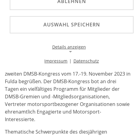
ABLEHNEN
©
Mehr als 200 Teilnehmer nutzen den DMSB-
AUSWAHL SPEICHERN
Kongress vom 17.-19. November, um sich zu
vernetzen und neue Perspektiven zu gewinnen. Der
DMSB-Ehrenpreis ging in diesem Jahr an Jürgen
Details anzeigen
Fabry.
Impressum
|
Datenschutz
Mehr als 200 Teilnehmer durfte der DMSB beim
Notwendige Cookies
zweiten DMSB-Kongress vom 17.-19. November 2023 in
Notwendige Cookies ermöglichen die Kernfunktionalität
einer Website. Sie helfen dabei, die Website nutzbar zu
Fulda begrüßen. Der DMSB-Kongress bot an drei
machen, indem sie grundlegende Funktionen
Tagen ein vielfältiges Programm für Mitglieder der
ermöglichen. Ohne diese Cookies kann die Website nicht
DMSB-Gremien und -Mitgliedsorganisationen,
richtig funktionieren.
Vertreter motorsportbezogener Organisationen sowie
Background Image
ehrenamtlich Engagierte und Motorsport-
Interessierte.
Name:
Thematische Schwerpunkte des diesjährigen
gw-cookie-bgimage