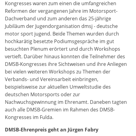
Kongresses waren zum einen die umfangreichen
Reformen der vergangenen Jahre im Motorsport-
Anbieter:
DMSB
Dachverband und zum anderen das 25-jährige
Jubiläum der Jugendorganisation dmsj - deutsche
Zweck:
motor sport jugend. Beide Themen wurden durch
Dieser Cookie speichert Informationen zu
hochkarätig besetzte Podiumsgespräche im gut
verwendeten Hintergrundbildern der Website.
besuchten Plenum erörtert und durch Workshops
vertieft. Darüber hinaus konnten die Teilnehmer des
Cookie Laufzeit:
DMSB-Kongresses ihre Sichtweisen und ihre Anliegen
24 Stunden
bei vielen weiteren Workshops zu Themen der
Verbands- und Vereinsarbeit einbringen,
Cookie Consent
beispielsweise zur aktuellen Umweltstudie des
deutschen Motorsports oder zur
Name:
Nachwuchsgewinnung im Ehrenamt. Daneben tagten
cookie_consent
auch alle DMSB-Gremien im Rahmen des DMSB-
Kongresses im Fulda.
Anbieter:
DMSB
DMSB-Ehrenpreis geht an Jürgen Fabry