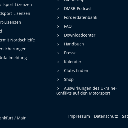
ilsport-Lizenzen
DMSB-Podcast
dsport-Lizenzen
Förderdatenbank
rt-Lizenzen
FAQ
rd
Downloadcenter
rmit Nordschleife
Handbuch
ersicherungen
Presse
Unfallmeldung
Kalender
Clubs finden
Shop
Auswirkungen des Ukraine-
Konflikts auf den Motorsport
Impressum
Datenschutz
Sa
ankfurt / Main