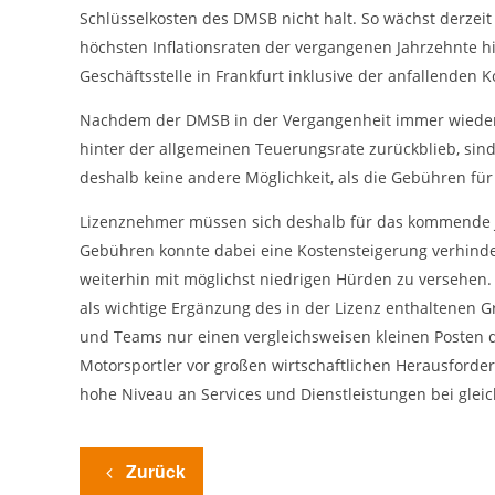
cookie_consent
Name:
Schlüsselkosten des DMSB nicht halt. So wächst derzeit
höchsten Inflationsraten der vergangenen Jahrzehnte hin
DMSB
Anbieter:
Geschäftsstelle in Frankfurt inklusive der anfallenden
Dieser Cookie speichert die gewählten
Zweck:
Cookie-Einstellungen.
Nachdem der DMSB in der Vergangenheit immer wieder 
hinter der allgemeinen Teuerungsrate zurückblieb, sind
12 Monate
Cookie Laufzeit:
deshalb keine andere Möglichkeit, als die Gebühren fü
Lizenznehmer müssen sich deshalb für das kommende Jah
Statistiken
Gebühren konnte dabei eine Kostensteigerung verhindert
Cookies, die der Sammlung von Informationen und Erstellung von
weiterhin mit möglichst niedrigen Hürden zu versehen.
Berichten über die Website-Nutzungsstatistik dienen, ohne dass
einzelne Besucher persönlich identifiziert werden können.
als wichtige Ergänzung des in der Lizenz enthaltenen 
und Teams nur einen vergleichsweisen kleinen Posten dar
Google Analytics
Motorsportler vor großen wirtschaftlichen Herausford
_gat, _ga, _gid
hohe Niveau an Services und Dienstleistungen bei gleic
Name:
Google LLC
Anbieter:
Zurück
Diese Cookies dienen zur Erhebung von
Zweck: