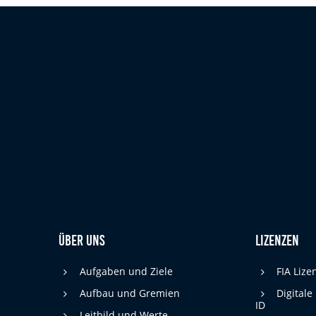
Zweck:
Bereitstellung von interaktiven Karten auf
unserer Website gesetzt werden.
Marketing
Marketing-Cookies werden von Drittanbietern verwendet, um
personalisierte Werbung anzuzeigen. Dazu verfolgen sie die
Aktivitäten der Besucher über verschiedene Websites hinweg.
Google Ads
_gcl_aw, _gcl_gs, _gclid, _gcl_au, FPGCLAW,
Name:
FPAU
Google LLC
Anbieter:
Wir nutzen Marketing-Cookies, um den
Zweck:
Über uns
Lizenzen
Erfolg unserer Online-Werbemaßnahmen
auf anderen Seiten zu messen und damit
eine optimale Verteilung unseres
Aufgaben und Ziele
FIA Liz
Werbebudgets zu gewährleisten.
Aufbau und Gremien
Digitale
90 Tage
Cookie Laufzeit:
ID
Leitbild und Werte