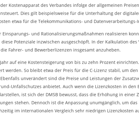
 der Kostenapparat des Verbandes infolge der allgemeinen Preisent
steuert. Dies gilt beispielsweise für die Unterhaltung der digital
 Kosten etwa für die Telekommunikations- und Datenverarbeitungs-I
Einsparungs- und Rationalisierungsmaßnahmen realisieren konnt
 diese Potenziale inzwischen ausgeschöpft. In der Kalkulation de
r die Fahrer- und Bewerberlizenzen insgesamt anzuheben.
r auf eine Kostensteigerung von bis zu zehn Prozent einrichten. 
 werden. So bleibt etwa der Preis für die C-Lizenz stabil, um den
 Ebenfalls unverändert sind die Preise und Leistungen der Zusatz
Grund-Unfallschutzes anbietet. Auch wenn die Lizenzkosten in den
stellen, ist sich der DMSB bewusst, dass die Erhöhung in einer Zeit
erungen stehen. Dennoch ist die Anpassung unumgänglich, um das
hzeitig im internationalen Vergleich sehr niedrigen Lizenzkosten a