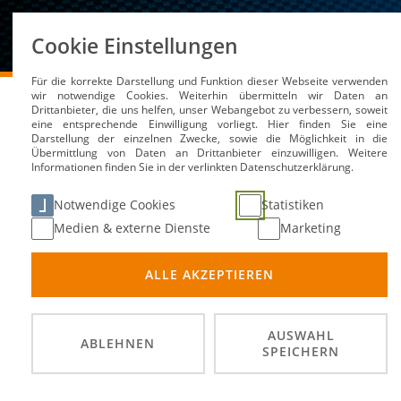
Über uns
Cookie Einstellungen
Für die korrekte Darstellung und Funktion dieser Webseite verwenden
DMSB
Medien / Service
News
wir notwendige Cookies. Weiterhin übermitteln wir Daten an
Drittanbieter, die uns helfen, unser Webangebot zu verbessern, soweit
eine entsprechende Einwilligung vorliegt. Hier finden Sie eine
Darstellung der einzelnen Zwecke, sowie die Möglichkeit in die
Übermittlung von Daten an Drittanbieter einzuwilligen. Weitere
DMSB muss Lizenzpreise
Informationen finden Sie in der verlinkten Datenschutzerklärung.
Notwendige Cookies
Statistiken
05. Dez 2022
Medien & externe Dienste
Marketing
ALLE AKZEPTIEREN
AUSWAHL
ABLEHNEN
SPEICHERN