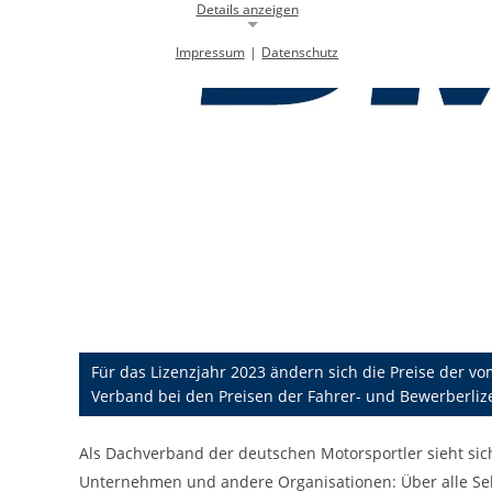
Details anzeigen
Impressum
|
Datenschutz
Notwendige Cookies
Notwendige Cookies ermöglichen die Kernfunktionalität einer
Website. Sie helfen dabei, die Website nutzbar zu machen, indem sie
grundlegende Funktionen ermöglichen. Ohne diese Cookies kann die
Website nicht richtig funktionieren.
Background Image
gw-cookie-bgimage
Name:
DMSB
Anbieter:
Dieser Cookie speichert Informationen zu
Zweck:
verwendeten Hintergrundbildern der
Website.
Für das Lizenzjahr 2023 ändern sich die Preise der 
24 Stunden
Verband bei den Preisen der Fahrer- und Bewerberliz
Cookie Laufzeit:
Als Dachverband der deutschen Motorsportler sieht sic
Cookie Consent
Unternehmen und andere Organisationen: Über alle Sekt