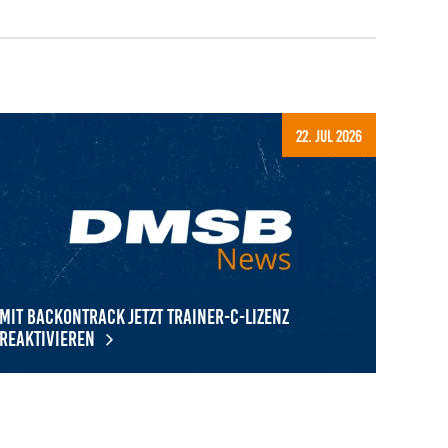
22. Jul 2026
Mit BackOnTrack jetzt Trainer-C-Lizenz
reaktivieren
t BackOnTrack jetzt Trainer-C-Lizenz reaktivieren