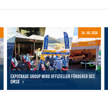
6
24. Jul 2026
Expotrade Group wird offizieller Förderer des
DMSB
eben: 17 Schülerinnen entdecken Vielfalt des Motorsports
Expotrade Group wird offizieller Förderer des DMSB
Mi