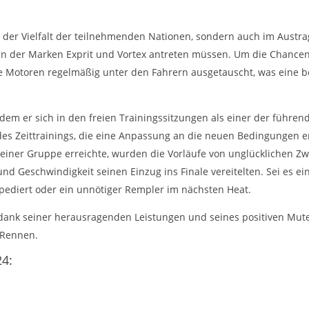
in der Vielfalt der teilnehmenden Nationen, sondern auch im Aust
lien der Marken Exprit und Vortex antreten müssen. Um die Chancen
die Motoren regelmäßig unter den Fahrern ausgetauscht, was eine 
dem er sich in den freien Trainingssitzungen als einer der führen
des Zeittrainings, die eine Anpassung an die neuen Bedingungen 
 seiner Gruppe erreichte, wurden die Vorläufe von unglücklichen Zw
nd Geschwindigkeit seinen Einzug ins Finale vereitelten. Sei es ei
rpediert oder ein unnötiger Rempler im nächsten Heat.
 dank seiner herausragenden Leistungen und seines positiven Mute
 Rennen.
24: