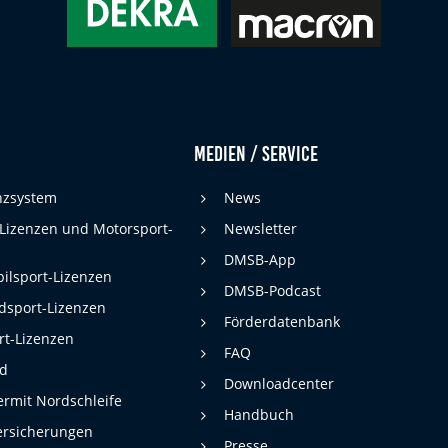
Medien / Service
enzsystem
News
 Lizenzen und Motorsport-
Newsletter
DMSB-App
ilsport-Lizenzen
DMSB-Podcast
dsport-Lizenzen
Förderdatenbank
rt-Lizenzen
FAQ
rd
Downloadcenter
rmit Nordschleife
Handbuch
ersicherungen
Presse