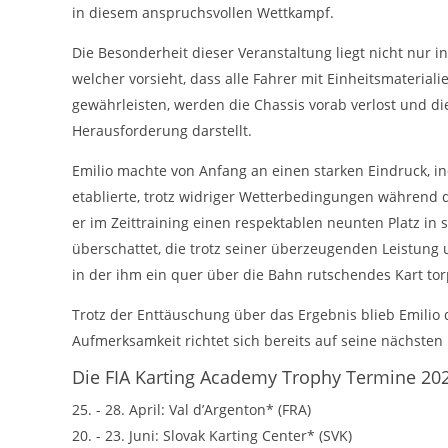
cookie_consent
in diesem anspruchsvollen Wettkampf.
Name:
DMSB
Die Besonderheit dieser Veranstaltung liegt nicht nur 
Anbieter:
welcher vorsieht, dass alle Fahrer mit Einheitsmateria
Dieser Cookie speichert die gewählten
Zweck:
gewährleisten, werden die Chassis vorab verlost und 
Cookie-Einstellungen.
Herausforderung darstellt.
12 Monate
Cookie Laufzeit:
Emilio machte von Anfang an einen starken Eindruck, in
etablierte, trotz widriger Wetterbedingungen während 
Statistiken
er im Zeittraining einen respektablen neunten Platz in
Cookies, die der Sammlung von Informationen und Erstellung von
überschattet, die trotz seiner überzeugenden Leistung u
Berichten über die Website-Nutzungsstatistik dienen, ohne dass
einzelne Besucher persönlich identifiziert werden können.
in der ihm ein quer über die Bahn rutschendes Kart to
Trotz der Enttäuschung über das Ergebnis blieb Emilio
Google Analytics
Aufmerksamkeit richtet sich bereits auf seine nächsten
_gat, _ga, _gid
Name:
Die FIA Karting Academy Trophy Termine 20
Google LLC
Anbieter:
25. - 28. April: Val d’Argenton* (FRA)
Diese Cookies dienen zur Erhebung von
20. - 23. Juni: Slovak Karting Center* (SVK)
Zweck: