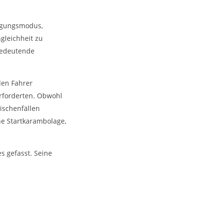
ragungsmodus,
gleichheit zu
bedeutende
den Fahrer
erforderten. Obwohl
ischenfällen
ne Startkarambolage,
s gefasst. Seine