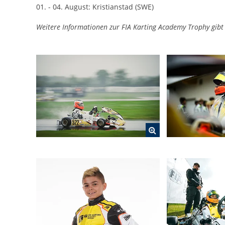
Statistiken zur Website-Nutzung.
01. - 04. August: Kristianstad (SWE)
24 Monate
Cookie Laufzeit:
Weitere Informationen zur FIA Karting Academy Trophy gibt 
Medien & externe Dienste
Um Inhalte von Videoplattformen und weiteren externen
Diensten anzeigen zu können, werden von diesen ggf. Cookies
gesetzt. Die Einbindung kann bei Bedarf einzeln aktiviert werden.
YouTube
Google LLC
Anbieter:
Cookies, die ggf. zur Einbettung und
Zweck:
Bereitstellung von Videos auf unserer
Website gesetzt werden.
Google Maps
Google LLC
Anbieter:
Cookies, die ggf. zur Einbettung und