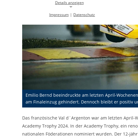
Details anzeigen
Impressum
|
Datenschutz
Notwendige Cookies
Notwendige Cookies ermöglichen die Kernfunktionalität einer
Website. Sie helfen dabei, die Website nutzbar zu machen, indem sie
grundlegende Funktionen ermöglichen. Ohne diese Cookies kann die
Website nicht richtig funktionieren.
Background Image
gw-cookie-bgimage
Name:
DMSB
Anbieter:
Dieser Cookie speichert Informationen zu
Zweck:
Emilio Bernd beeindruckte am letzten April-Wochenend
verwendeten Hintergrundbildern der
Website.
am Finaleinzug gehindert. Dennoch bleibt er positiv u
24 Stunden
Cookie Laufzeit:
Das französische Val d´Argenton war am letzten April
Academy Trophy 2024. In der Academy Trophy, ein renomm
Cookie Consent
nationalen Föderationen nominiert wurden. Der 12-jäh