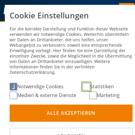
Cookie Einstellungen
Sie sind hier:
NEWS
Für die korrekte Darstellung und Funktion dieser Webseite
verwenden wir notwendige Cookies. Weiterhin übermitteln
wir Daten an Drittanbieter, die uns helfen, unser
Erfolgreicher Girls'Day 2024 in der
Webangebot zu verbessern, soweit eine entsprechende
Einwilligung vorliegt. Hier finden Sie eine Darstellung der
Motorsport Arena Oschersleben
einzelnen Zwecke, sowie die Möglichkeit in die Übermittlung
von Daten an Drittanbieter einzuwilligen. Weitere
Informationen finden Sie in der verlinkten
26. Apr 2024
Datenschutzerklärung.
Notwendige Cookies
Statistiken
Medien & externe Dienste
Marketing
ALLE AKZEPTIEREN