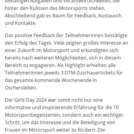
vielfältigen Aufgaben und Verantwortlichkeiten, die
Anbieter:
hinter den Kulissen des Motorsports stehen.
Google LLC
Abschließend gab es Raum für Feedback, Austausch
und Kontakte.
Zweck:
Diese Cookies dienen zur Erhebung von Statistiken zur
Das positive Feedback der Teilnehmerinnen bestätigte
Website-Nutzung.
den Erfolg des Tages. Viele zeigten großes Interesse an
einer Zukunft im Motorsport und erkundigten sich
Cookie Laufzeit:
24 Monate
bereits nach weiteren Möglichkeiten, sich in diesem
Bereich zu engagieren. Als Highlight erhielten alle
Teilnehmerinnen jeweils 3 DTM-Zuschauertickets für
das gesamte kommende Wochenende in
Medien & externe Dienste
Oschersleben.
Um Inhalte von Videoplattformen und weiteren externen
Diensten anzeigen zu können, werden von diesen ggf.
Der Girls'Day 2024 war somit nicht nur eine
Cookies gesetzt. Die Einbindung kann bei Bedarf einzeln
informative und inspirierende Erfahrung für die 10
aktiviert werden.
Motorsportbegeisterten, sondern auch ein wichtiger
YouTube
Schritt, um das Interesse und die Beteiligung von
Frauen im Motorsport weiter zu fördern. Die