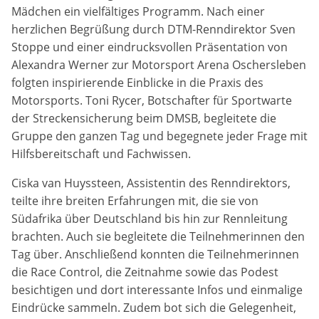
Mädchen ein vielfältiges Programm. Nach einer
Anbieter:
herzlichen Begrüßung durch DTM-Renndirektor Sven
DMSB
Stoppe und einer eindrucksvollen Präsentation von
Alexandra Werner zur Motorsport Arena Oschersleben
Zweck:
folgten inspirierende Einblicke in die Praxis des
Dieser Cookie speichert Informationen zu
Motorsports. Toni Rycer, Botschafter für Sportwarte
verwendeten Hintergrundbildern der Website.
der Streckensicherung beim DMSB, begleitete die
Gruppe den ganzen Tag und begegnete jeder Frage mit
Cookie Laufzeit:
24 Stunden
Hilfsbereitschaft und Fachwissen.
Ciska van Huyssteen, Assistentin des Renndirektors,
Cookie Consent
teilte ihre breiten Erfahrungen mit, die sie von
Südafrika über Deutschland bis hin zur Rennleitung
Name:
brachten. Auch sie begleitete die Teilnehmerinnen den
cookie_consent
Tag über. Anschließend konnten die Teilnehmerinnen
die Race Control, die Zeitnahme sowie das Podest
Anbieter:
besichtigen und dort interessante Infos und einmalige
DMSB
Eindrücke sammeln. Zudem bot sich die Gelegenheit,