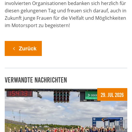
Anbieter:
involvierten Organisationen bedanken sich herzlich für
Google LLC
diesen gelungenen Tag und freuen sich darauf, auch in
Zukunft junge Frauen für die Vielfalt und Möglichkeiten
Zweck:
im Motorsport zu begeistern!
Cookies, die ggf. zur Einbettung und Bereitstellung
von Videos auf unserer Website gesetzt werden.
Zurück
Google Maps
Anbieter:
Google LLC
Verwandte Nachrichten
Zweck:
Cookies, die ggf. zur Einbettung und Bereitstellung
29. Jul 2026
von interaktiven Karten auf unserer Website gesetzt
werden.
Marketing