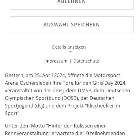
ABLEHNEN
Am Girls'Day 2024 gestern in der Motorsport Arena
Oschersleben erhielten 10 Mädchen vielfältige
Einblicke in den Motorsport, von inspirierenden
AUSWAHL SPEICHERN
Präsentationen und Besichtigungen bis hin zu
Gesprächen mit Fachleuten. Dabei wurden sie von
einer engagierten Gruppe von Organisationen
Details anzeigen
unterstützt, um das Interesse und die Beteiligung
von Frauen im Motorsport zu fördern.
Impressum
|
Datenschutz
Notwendige Cookies
Notwendige Cookies ermöglichen die Kernfunktionalität
Gestern, am 25. April 2024, öffnete die Motorsport
einer Website. Sie helfen dabei, die Website nutzbar zu
Arena Oschersleben ihre Tore für den Girls'Day 2024,
machen, indem sie grundlegende Funktionen
veranstaltet von der dmsj, dem DMSB, dem Deutschen
ermöglichen. Ohne diese Cookies kann die Website nicht
richtig funktionieren.
Olympischen Sportbund (DOSB), der Deutschen
Sportjugend (dsj) und dem Projekt "Klischeefrei im
Background Image
Sport".
Name:
Unter dem Motto "Hinter den Kulissen einer
gw-cookie-bgimage
Rennveranstaltung" erwartete die 10 teilnehmenden