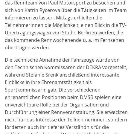
das Rennteam von Paul Motorsport zu besuchen und
Zweck:
sich von Katrin Rycerova über die Tätigkeiten im Team
Dieser Cookie speichert die gewählten Cookie-
informieren zu lassen. Mittags erhielten die
Einstellungen.
Teilnehmerinnen die Möglichkeit, einen Blick in die TV-
Cookie Laufzeit:
Übertragungswagen von Studio Berlin zu werfen, die
12 Monate
das kommende Rennwochenende u. a. im Fernsehen
übertragen werden.
Die technische Abnahme der Fahrzeuge wurde von
Statistiken
den Technischen Kommissaren der DEKRA vorgestellt,
Cookies, die der Sammlung von Informationen und
während Stefanie Srenk anschließend interessante
Erstellung von Berichten über die Website-
Einblicke in ihre Ehrenamtstätigkeit als
Nutzungsstatistik dienen, ohne dass einzelne
Besucher persönlich identifiziert werden können.
Sportkommissarin gab. Die verschiedenen
ehrenamtlichen Positionen beim DMSB spielen eine
Google Analytics
unverzichtbare Rolle bei der Organisation und
Durchführung einer Rennveranstaltung. Sie erweckten
Name:
nicht nur das Interesse der Teilnehmerinnen, sondern
_gat, _ga, _gid
förderten auch ihr tieferes Verständnis für die