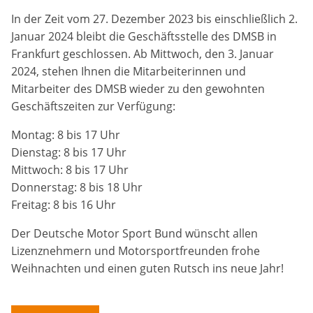
In der Zeit vom 27. Dezember 2023 bis einschließlich 2.
Anbieter:
Januar 2024 bleibt die Geschäftsstelle des DMSB in
DMSB
Frankfurt geschlossen. Ab Mittwoch, den 3. Januar
2024, stehen Ihnen die Mitarbeiterinnen und
Zweck:
Mitarbeiter des DMSB wieder zu den gewohnten
Dieser Cookie speichert Informationen zu
verwendeten Hintergrundbildern der Website.
Geschäftszeiten zur Verfügung:
Cookie Laufzeit:
Montag: 8 bis 17 Uhr
24 Stunden
Dienstag: 8 bis 17 Uhr
Mittwoch: 8 bis 17 Uhr
Donnerstag: 8 bis 18 Uhr
Cookie Consent
Freitag: 8 bis 16 Uhr
Name:
Der Deutsche Motor Sport Bund wünscht allen
cookie_consent
Lizenznehmern und Motorsportfreunden frohe
Weihnachten und einen guten Rutsch ins neue Jahr!
Anbieter:
DMSB