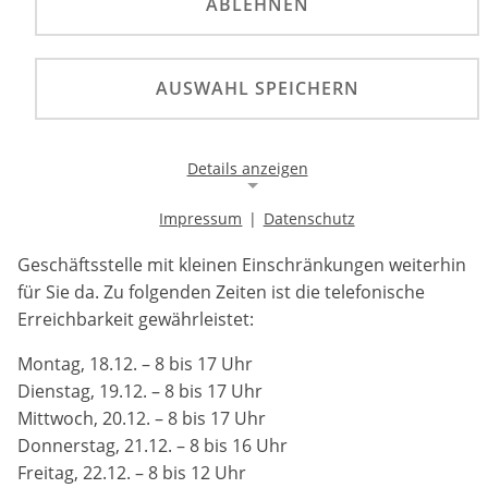
ABLEHNEN
In der Woche vor Weihnachten sind die
AUSWAHL SPEICHERN
Mitarbeiterinnen und Mitarbeiter der DMSB-
Geschäftsstelle mit kleinen Einschränkungen
weiterhin für Sie da.
Details anzeigen
In der Woche vor Weihnachten sind die
Impressum
|
Datenschutz
Mitarbeiterinnen und Mitarbeiter der DMSB-
Notwendige Cookies
Geschäftsstelle mit kleinen Einschränkungen weiterhin
Notwendige Cookies ermöglichen die Kernfunktionalität
einer Website. Sie helfen dabei, die Website nutzbar zu
für Sie da. Zu folgenden Zeiten ist die telefonische
machen, indem sie grundlegende Funktionen
Erreichbarkeit gewährleistet:
ermöglichen. Ohne diese Cookies kann die Website nicht
richtig funktionieren.
Montag, 18.12. – 8 bis 17 Uhr
Dienstag, 19.12. – 8 bis 17 Uhr
Background Image
Mittwoch, 20.12. – 8 bis 17 Uhr
Donnerstag, 21.12. – 8 bis 16 Uhr
Name:
Freitag, 22.12. – 8 bis 12 Uhr
gw-cookie-bgimage