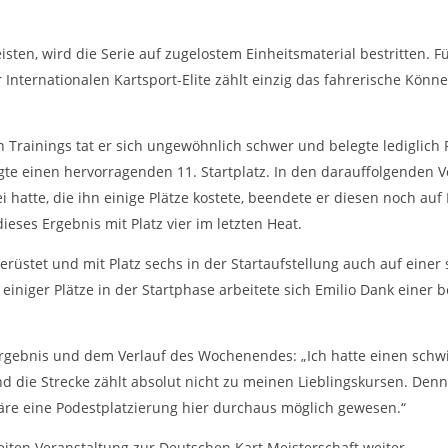
en, wird die Serie auf zugelostem Einheitsmaterial bestritten. Fü
Internationalen Kartsport-Elite zählt einzig das fahrerische Könne
n Trainings tat er sich ungewöhnlich schwer und belegte lediglich P
egte einen hervorragenden 11. Startplatz. In den darauffolgenden Vo
 hatte, die ihn einige Plätze kostete, beendete er diesen noch auf
dieses Ergebnis mit Platz vier im letzten Heat.
erüstet und mit Platz sechs in der Startaufstellung auch auf einer
t einiger Plätze in der Startphase arbeitete sich Emilio Dank einer
gebnis und dem Verlauf des Wochenendes: „Ich hatte einen schwie
die Strecke zählt absolut nicht zu meinen Lieblingskursen. Denn
wäre eine Podestplatzierung hier durchaus möglich gewesen.“
eiten Veranstaltung zur Deutschen Kart Meisterschaft weiter.