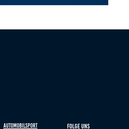
y in Sarno
nstantin Papst zeigt starke Aufholjagd bei FIA Academy Trophy Se
Automobilsport
Folge uns