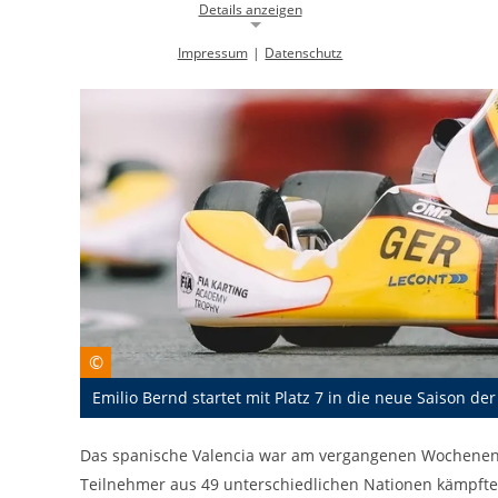
Details anzeigen
Impressum
|
Datenschutz
Notwendige Cookies
Notwendige Cookies ermöglichen die Kernfunktionalität einer
Website. Sie helfen dabei, die Website nutzbar zu machen, indem sie
grundlegende Funktionen ermöglichen. Ohne diese Cookies kann die
Website nicht richtig funktionieren.
Background Image
gw-cookie-bgimage
Name:
DMSB
Anbieter:
Dieser Cookie speichert Informationen zu
Zweck:
verwendeten Hintergrundbildern der
©
Website.
Emilio Bernd startet mit Platz 7 in die neue Saison d
24 Stunden
Cookie Laufzeit:
Das spanische Valencia war am vergangenen Wochenende
Cookie Consent
Teilnehmer aus 49 unterschiedlichen Nationen kämpften 