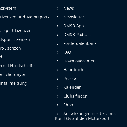
enzsystem
News
 Lizenzen und Motorsport-
Newsletter
DMSB-App
ilsport-Lizenzen
DMSB-Podcast
dsport-Lizenzen
Förderdatenbank
rt-Lizenzen
FAQ
rd
Downloadcenter
rmit Nordschleife
Handbuch
ersicherungen
Presse
Unfallmeldung
Kalender
Clubs finden
Shop
Auswirkungen des Ukraine-
Konflikts auf den Motorsport