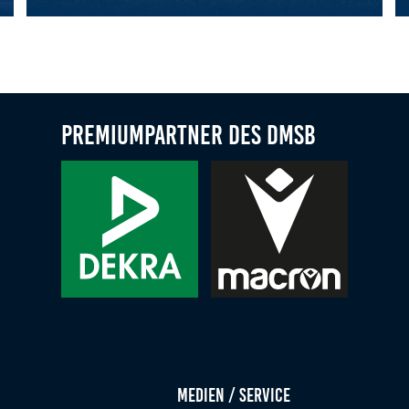
opean Championship auf Rang elf
Leistungssteigerung bei der FIA Karting Academy Junior-Troph
Co
Premiumpartner des DMSB
Medien / Service