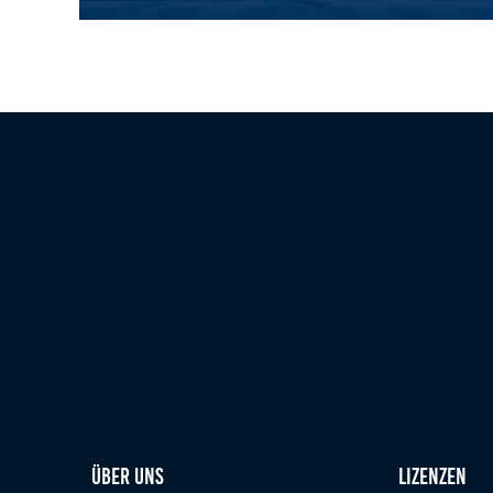
Zweck:
Bereitstellung von interaktiven Karten auf
Charlotte Tille beendet FIA Karting Arrive & Drive Eur
unserer Website gesetzt werden.
Marketing
Marketing-Cookies werden von Drittanbietern verwendet, um
personalisierte Werbung anzuzeigen. Dazu verfolgen sie die
Aktivitäten der Besucher über verschiedene Websites hinweg.
Google Ads
_gcl_aw, _gcl_gs, _gclid, _gcl_au, FPGCLAW,
Name:
FPAU
Google LLC
Anbieter:
Wir nutzen Marketing-Cookies, um den
Zweck:
Erfolg unserer Online-Werbemaßnahmen
auf anderen Seiten zu messen und damit
eine optimale Verteilung unseres
Werbebudgets zu gewährleisten.
90 Tage
Cookie Laufzeit:
Über uns
Lizenzen