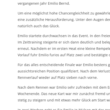
cookie_consent
vergangenen Jahr Emilio Bernd.
Name:
DMSB
Um eine möglichst hohe Chancengleichheit zu gewährleist
Anbieter:
eine zusätzliche Herausforderung. Unter den Augen der 
Dieser Cookie speichert die gewählten
Zweck:
natürlich auch das Glück.
Cookie-Einstellungen.
12 Monate
Cookie Laufzeit:
Emilio startete durchwachsen in das Event. In den freie
Im Zeittraining steigerte er sich dann deutlich und bel
erneut. Nachdem er im ersten Heat eine kleine Rempelei
Statistiken
Vorlauf fuhr Emilio furios auf Platz zwei und bestätigte 
Cookies, die der Sammlung von Informationen und Erstellung von
Berichten über die Website-Nutzungsstatistik dienen, ohne dass
Für das alles entscheidende Finale war Emilio bestens g
einzelne Besucher persönlich identifiziert werden können.
aussichtsreichen Position qualifiziert. Nach dem Verlus
Google Analytics
Rennverlauf wieder auf Platz sieben nach vorne.
_gat, _ga, _gid
Nach dem Rennen war Emilio sehr zufrieden mit dem Er
Name:
Wochenende. Das neue Kart war mir zunächst fremd und 
Google LLC
Anbieter:
stetig zu steigern und mit etwas mehr Glück am Start 
Diese Cookies dienen zur Erhebung von
Zweck:
In zwei Wochen geht es für Emilio in Mülsen mit der zw