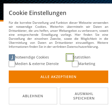
Über uns
Cookie Einstellungen
Für die korrekte Darstellung und Funktion dieser Webseite verwenden
DMSB
Medien / Service
News
wir notwendige Cookies. Weiterhin übermitteln wir Daten an
Drittanbieter, die uns helfen, unser Webangebot zu verbessern, soweit
eine entsprechende Einwilligung vorliegt. Hier finden Sie eine
Darstellung der einzelnen Zwecke, sowie die Möglichkeit in die
Übermittlung von Daten an Drittanbieter einzuwilligen. Weitere
Gelungener Auftakt für
Informationen finden Sie in der verlinkten Datenschutzerklärung.
Trophy
Notwendige Cookies
Statistiken
Medien & externe Dienste
Marketing
20. Mai 2025
ALLE AKZEPTIEREN
AUSWAHL
ABLEHNEN
SPEICHERN