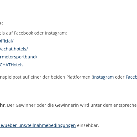
e:
ls auf Facebook oder Instagram:
ficial/
achat.hotels/
rmotorsportbund/
CHATHotels
pielpost auf einer der beiden Plattformen (
Instagram
oder
Face
Uhr
. Der Gewinner oder die Gewinnerin wird unter dem entspreche
e/ueber-uns/teilnahmebedingungen
einsehbar.