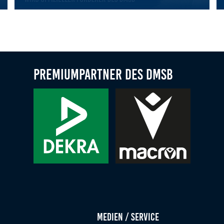
eben: 17 Schülerinnen entdecken Vielfalt des Motorsports
Expotrade Group wird offizieller Förderer des DMSB
Mi
Premiumpartner des DMSB
Medien / Service