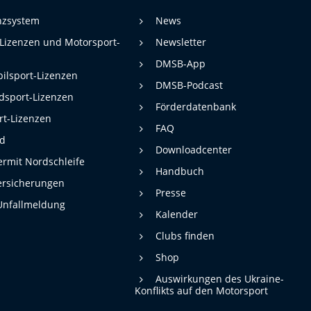
enzsystem
News
 Lizenzen und Motorsport-
Newsletter
DMSB-App
ilsport-Lizenzen
DMSB-Podcast
dsport-Lizenzen
Förderdatenbank
rt-Lizenzen
FAQ
rd
Downloadcenter
rmit Nordschleife
Handbuch
ersicherungen
Presse
Unfallmeldung
Kalender
Clubs finden
Shop
Auswirkungen des Ukraine-
Konflikts auf den Motorsport