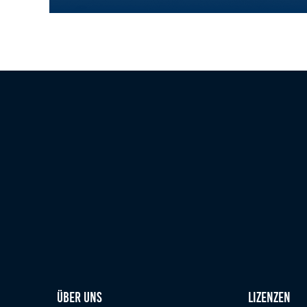
Zweck:
Bereitstellung von interaktiven Karten auf
Discover Motorsport – Young Women’s Edition, Oschersl
unserer Website gesetzt werden.
Marketing
Marketing-Cookies werden von Drittanbietern verwendet, um
personalisierte Werbung anzuzeigen. Dazu verfolgen sie die
Aktivitäten der Besucher über verschiedene Websites hinweg.
Google Ads
_gcl_aw, _gcl_gs, _gclid, _gcl_au, FPGCLAW,
Name:
FPAU
Google LLC
Anbieter:
Wir nutzen Marketing-Cookies, um den
Zweck:
Erfolg unserer Online-Werbemaßnahmen
auf anderen Seiten zu messen und damit
eine optimale Verteilung unseres
Werbebudgets zu gewährleisten.
90 Tage
Cookie Laufzeit:
Über uns
Lizenzen