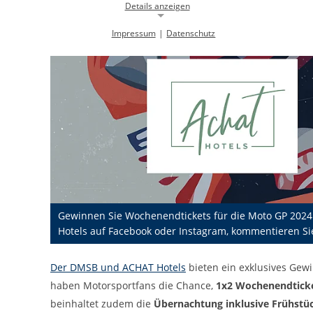
Details anzeigen
Impressum
|
Datenschutz
Notwendige Cookies
Notwendige Cookies ermöglichen die Kernfunktionalität einer
Website. Sie helfen dabei, die Website nutzbar zu machen, indem sie
grundlegende Funktionen ermöglichen. Ohne diese Cookies kann die
Website nicht richtig funktionieren.
Background Image
gw-cookie-bgimage
Name:
DMSB
Anbieter:
Dieser Cookie speichert Informationen zu
Zweck:
Gewinnen Sie Wochenendtickets für die Moto GP 2024
verwendeten Hintergrundbildern der
Website.
Hotels auf Facebook oder Instagram, kommentieren Sie
24 Stunden
Cookie Laufzeit:
Der DMSB und ACHAT Hotels
bieten ein exklusives Gew
haben Motorsportfans die Chance,
1x2 Wochenendticket
Cookie Consent
beinhaltet zudem die
Übernachtung inklusive Frühstü