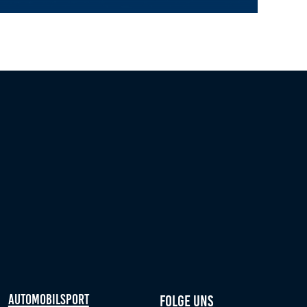
t BackOnTrack jetzt Trainer-C-Lizenz reaktivieren
Automobilsport
Folge uns