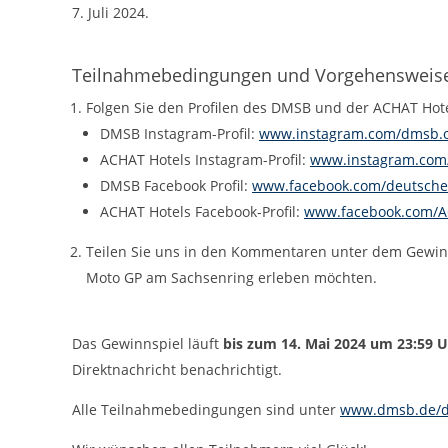
cookie_consent
7. Juli 2024.
Name:
DMSB
Anbieter:
Teilnahmebedingungen und Vorgehensweis
Dieser Cookie speichert die gewählten
Zweck:
Cookie-Einstellungen.
Folgen Sie den Profilen des DMSB und der ACHAT Hote
DMSB Instagram-Profil:
www.instagram.com/dmsb.of
12 Monate
Cookie Laufzeit:
ACHAT Hotels Instagram-Profil:
www.instagram.com/
DMSB Facebook Profil:
www.facebook.com/deutsche
ACHAT Hotels Facebook-Profil:
www.facebook.com/A
Statistiken
Cookies, die der Sammlung von Informationen und Erstellung von
Teilen Sie uns in den Kommentaren unter dem Gewinns
Berichten über die Website-Nutzungsstatistik dienen, ohne dass
einzelne Besucher persönlich identifiziert werden können.
Moto GP am Sachsenring erleben möchten.
Google Analytics
Das Gewinnspiel läuft
bis zum 14. Mai 2024 um 23:59 
_gat, _ga, _gid
Name:
Direktnachricht benachrichtigt.
Google LLC
Anbieter:
Alle Teilnahmebedingungen sind unter
www.dmsb.de/d
Diese Cookies dienen zur Erhebung von
Zweck: