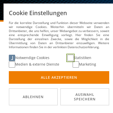
Über uns
Cookie Einstellungen
Für die korrekte Darstellung und Funktion dieser Webseite verwenden
DMSB
Medien / Service
News
wir notwendige Cookies. Weiterhin übermitteln wir Daten an
Drittanbieter, die uns helfen, unser Webangebot zu verbessern, soweit
eine entsprechende Einwilligung vorliegt. Hier finden Sie eine
Darstellung der einzelnen Zwecke, sowie die Möglichkeit in die
Übermittlung von Daten an Drittanbieter einzuwilligen. Weitere
Gewinnspiel zur Moto G
Informationen finden Sie in der verlinkten Datenschutzerklärung.
Notwendige Cookies
Statistiken
07. Mai 2024
Medien & externe Dienste
Marketing
ALLE AKZEPTIEREN
AUSWAHL
ABLEHNEN
SPEICHERN