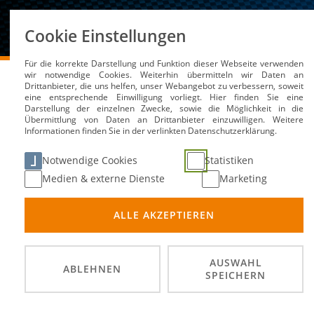
Über uns
Cookie Einstellungen
Für die korrekte Darstellung und Funktion dieser Webseite verwenden
DMSB
Medien / Service
News
wir notwendige Cookies. Weiterhin übermitteln wir Daten an
Drittanbieter, die uns helfen, unser Webangebot zu verbessern, soweit
eine entsprechende Einwilligung vorliegt. Hier finden Sie eine
Darstellung der einzelnen Zwecke, sowie die Möglichkeit in die
Übermittlung von Daten an Drittanbieter einzuwilligen. Weitere
Hexagon sichert sich T
Informationen finden Sie in der verlinkten Datenschutzerklärung.
Endurance 2024
Notwendige Cookies
Statistiken
Medien & externe Dienste
Marketing
08. Mai 2024
ALLE AKZEPTIEREN
AUSWAHL
ABLEHNEN
SPEICHERN