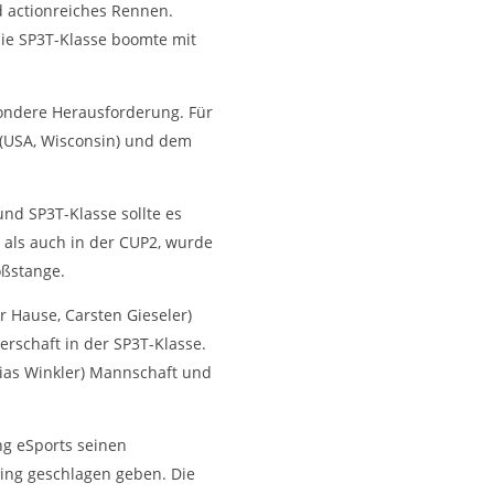
 actionreiches Rennen.
ie SP3T-Klasse boomte mit
sondere Herausforderung. Für
a (USA, Wisconsin) und dem
nd SP3T-Klasse sollte es
 als auch in der CUP2, wurde
oßstange.
r Hause, Carsten Gieseler)
rschaft in der SP3T-Klasse.
ias Winkler) Mannschaft und
ng eSports seinen
ing geschlagen geben. Die