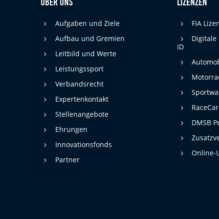
Über uns
Lizenzen
Aufgaben und Ziele
FIA Liz
Aufbau und Gremien
Digitale
ID
Leitbild und Werte
Automob
Leistungssport
Motorra
Verbandsrecht
Sportwa
Expertenkontakt
RaceCa
Stellenangebote
DMSB Pe
Ehrungen
Zusatzv
Innovationsfonds
Online-
Partner