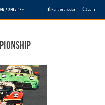
en / Service
Kontrastmodus
Suche
pionship