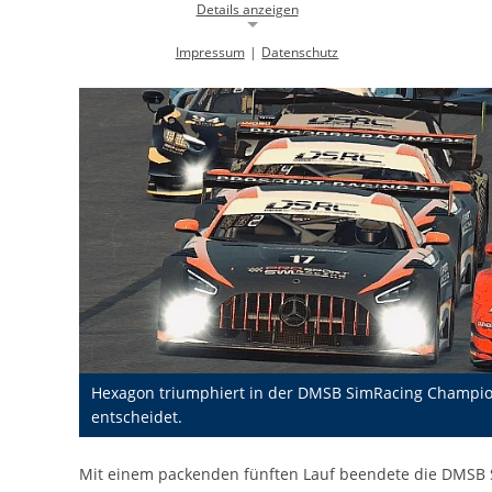
Details anzeigen
Impressum
|
Datenschutz
Notwendige Cookies
Notwendige Cookies ermöglichen die Kernfunktionalität einer
Website. Sie helfen dabei, die Website nutzbar zu machen, indem sie
grundlegende Funktionen ermöglichen. Ohne diese Cookies kann die
Website nicht richtig funktionieren.
Background Image
gw-cookie-bgimage
Name:
DMSB
Anbieter:
Dieser Cookie speichert Informationen zu
Zweck:
verwendeten Hintergrundbildern der
Website.
Hexagon triumphiert in der DMSB SimRacing Champio
24 Stunden
Cookie Laufzeit:
entscheidet.
Cookie Consent
Mit einem packenden fünften Lauf beendete die DMSB 