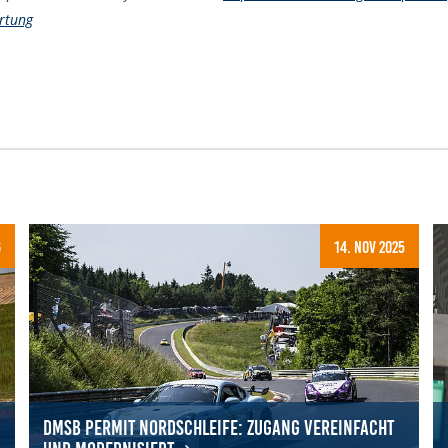
rtung
6
14. Nov 2025
DMSB Permit Nordschleife: Zugang vereinfacht