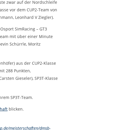
te zwar auf der Nordschleife
Klasse vor dem CUP2-Team von
mann, Leonhard V Ziegler).
PROsport SimRacing – GT3
 Team mit über einer Minute
evin Schürrle, Moritz
nhöfer) aus der CUP2-Klasse
it 288 Punkten,
arsten Gieseler), SP3T-Klasse
 Ihrem SP3T-Team.
haft
blicken.
p.de/meisterschaften/dmsb-