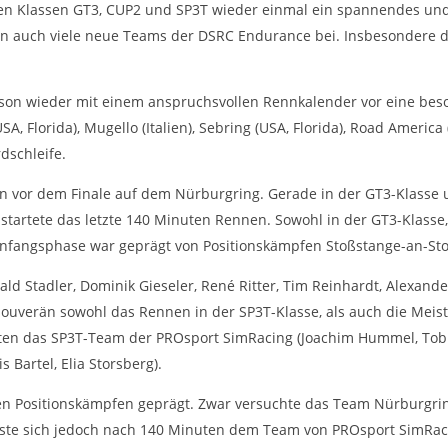
den Klassen GT3, CUP2 und SP3T wieder einmal ein spannendes und
n auch viele neue Teams der DSRC Endurance bei. Insbesondere d
aison wieder mit einem anspruchsvollen Rennkalender vor eine be
, Florida), Mugello (Italien), Sebring (USA, Florida), Road Americ
dschleife.
en vor dem Finale auf dem Nürburgring. Gerade in der GT3-Klasse u
tartete das letzte 140 Minuten Rennen. Sowohl in der GT3-Klasse,
 Anfangsphase war geprägt von Positionskämpfen Stoßstange-an-St
ld Stadler, Dominik Gieseler, René Ritter, Tim Reinhardt, Alexande
verän sowohl das Rennen in der SP3T-Klasse, als auch die Meiste
lgten das SP3T-Team der PROsport SimRacing (Joachim Hummel, Tob
 Bartel, Elia Storsberg).
ten Positionskämpfen geprägt. Zwar versuchte das Team Nürburgri
sste sich jedoch nach 140 Minuten dem Team von PROsport SimRac