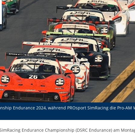
nship Endurance 2024, während PROsport SimRacing die Pro-AM W
SimRacing Endurance Championship (DSRC Endurance) am Montag 