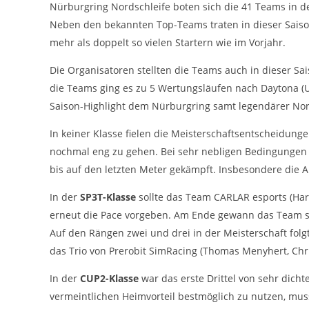
cookie_consent
Nürburgring Nordschleife boten sich die 41 Teams in 
Name:
Neben den bekannten Top-Teams traten in dieser Saiso
DMSB
Anbieter:
mehr als doppelt so vielen Startern wie im Vorjahr.
Dieser Cookie speichert die gewählten
Zweck:
Die Organisatoren stellten die Teams auch in dieser S
Cookie-Einstellungen.
die Teams ging es zu 5 Wertungsläufen nach Daytona (USA
12 Monate
Cookie Laufzeit:
Saison-Highlight dem Nürburgring samt legendärer Nor
In keiner Klasse fielen die Meisterschaftsentscheidung
Statistiken
nochmal eng zu gehen. Bei sehr nebligen Bedingungen s
Cookies, die der Sammlung von Informationen und Erstellung von
bis auf den letzten Meter gekämpft. Insbesondere die
Berichten über die Website-Nutzungsstatistik dienen, ohne dass
einzelne Besucher persönlich identifiziert werden können.
In der
SP3T-Klasse
sollte das Team CARLAR esports (Hara
erneut die Pace vorgeben. Am Ende gewann das Team sou
Google Analytics
Auf den Rängen zwei und drei in der Meisterschaft fo
_gat, _ga, _gid
Name:
das Trio von Prerobit SimRacing (Thomas Menyhert, Chris
Google LLC
Anbieter:
In der
CUP2-Klasse
war das erste Drittel von sehr dich
vermeintlichen Heimvorteil bestmöglich zu nutzen, mu
Diese Cookies dienen zur Erhebung von
Zweck: