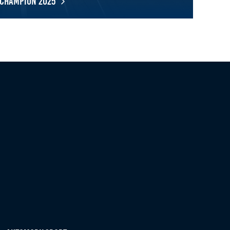
Champion 2025
ert
ter Biedert ist der DMSB-SimRacing-Sprint-Champion 2025