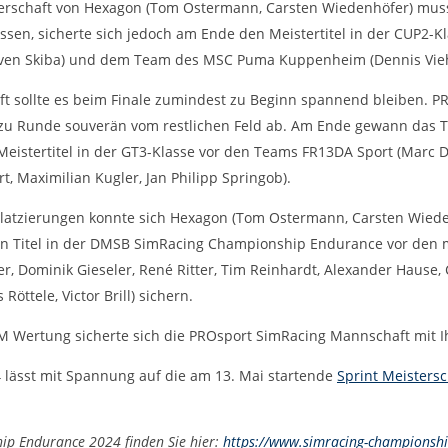
erschaft von Hexagon (Tom Ostermann, Carsten Wiedenhöfer) muss
sen, sicherte sich jedoch am Ende den Meistertitel in der CUP2-
uven Skiba) und dem Team des MSC Puma Kuppenheim (Dennis Vieh
aft sollte es beim Finale zumindest zu Beginn spannend bleiben. 
unde zu Runde souverän vom restlichen Feld ab. Am Ende gewann das
eistertitel in der GT3-Klasse vor den Teams FR13DA Sport (Marc D
 Maximilian Kugler, Jan Philipp Springob).
Platzierungen konnte sich Hexagon (Tom Ostermann, Carsten Wiede
n Titel in der DMSB SimRacing Championship Endurance vor den m
, Dominik Gieseler, René Ritter, Tim Reinhardt, Alexander Hause, C
ttele, Victor Brill) sichern.
-AM Wertung sicherte sich die PROsport SimRacing Mannschaft mit
 lässt mit Spannung auf die am 13. Mai startende
Sprint Meistersc
ip Endurance 2024 finden Sie hier:
https://www.simracing-championshi