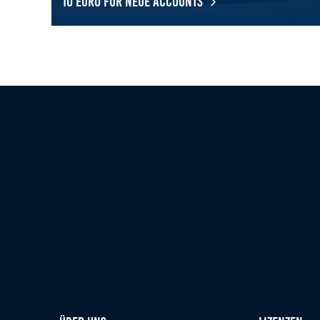
10 Euro für neue Accounts
DMSB-SimRacing-Lizenz: iRacing-Jahresabo für 10 Euro 