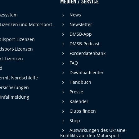
Medien / Service
enzsystem
News
 Lizenzen und Motorsport-
Newsletter
DMSB-App
ilsport-Lizenzen
DMSB-Podcast
dsport-Lizenzen
Förderdatenbank
rt-Lizenzen
FAQ
rd
Downloadcenter
rmit Nordschleife
Handbuch
ersicherungen
Presse
Unfallmeldung
Kalender
Clubs finden
Shop
Auswirkungen des Ukraine-
Konflikts auf den Motorsport