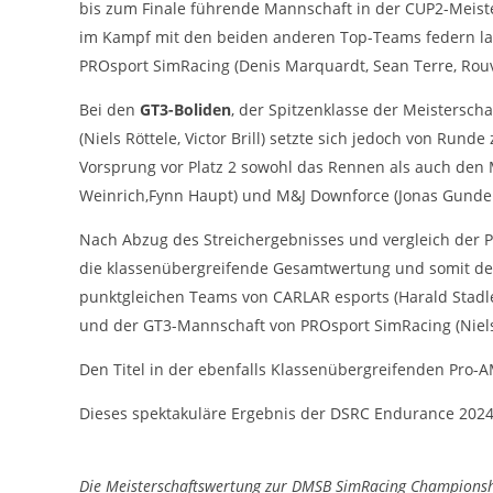
Statistiken zur Website-Nutzung.
bis zum Finale führende Mannschaft in der CUP2-Meist
24 Monate
im Kampf mit den beiden anderen Top-Teams federn las
Cookie Laufzeit:
PROsport SimRacing (Denis Marquardt, Sean Terre, Ro
Bei den
GT3-Boliden
, der Spitzenklasse der Meistersch
Medien & externe Dienste
(Niels Röttele, Victor Brill) setzte sich jedoch von R
Um Inhalte von Videoplattformen und weiteren externen
Vorsprung vor Platz 2 sowohl das Rennen als auch den M
Diensten anzeigen zu können, werden von diesen ggf. Cookies
gesetzt. Die Einbindung kann bei Bedarf einzeln aktiviert werden.
Weinrich,Fynn Haupt) und M&J Downforce (Jonas Gundert,
YouTube
Nach Abzug des Streichergebnisses und vergleich der 
die klassenübergreifende Gesamtwertung und somit de
Google LLC
Anbieter:
punktgleichen Teams von CARLAR esports (Harald Stadler
Cookies, die ggf. zur Einbettung und
Zweck:
und der GT3-Mannschaft von PROsport SimRacing (Niels Rö
Bereitstellung von Videos auf unserer
Website gesetzt werden.
Den Titel in der ebenfalls Klassenübergreifenden Pro
Google Maps
Dieses spektakuläre Ergebnis der DSRC Endurance 2024
Google LLC
Anbieter:
Die Meisterschaftswertung zur DMSB SimRacing Championsh
Cookies, die ggf. zur Einbettung und