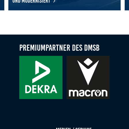
und modernisiert
für neue Accounts
DMSB Permit Nordschleife: Zugang vereinfacht und modernisi
Pe
Premiumpartner des DMSB