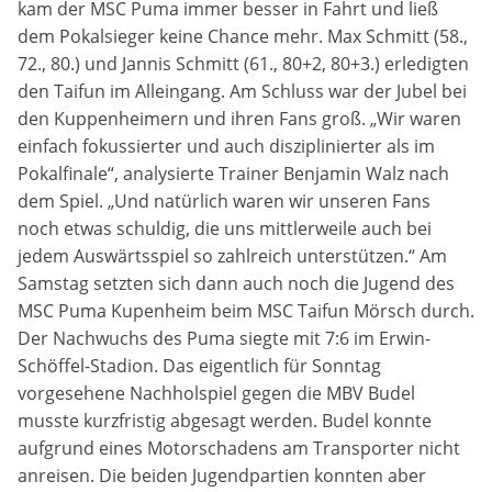
kam der MSC Puma immer besser in Fahrt und ließ
Zweck:
dem Pokalsieger keine Chance mehr. Max Schmitt (58.,
Dieser Cookie speichert die gewählten Cookie-
72., 80.) und Jannis Schmitt (61., 80+2, 80+3.) erledigten
Einstellungen.
den Taifun im Alleingang. Am Schluss war der Jubel bei
Cookie Laufzeit:
den Kuppenheimern und ihren Fans groß. „Wir waren
12 Monate
einfach fokussierter und auch disziplinierter als im
Pokalfinale“, analysierte Trainer Benjamin Walz nach
dem Spiel. „Und natürlich waren wir unseren Fans
noch etwas schuldig, die uns mittlerweile auch bei
Statistiken
jedem Auswärtsspiel so zahlreich unterstützen.“ Am
Cookies, die der Sammlung von Informationen und
Samstag setzten sich dann auch noch die Jugend des
Erstellung von Berichten über die Website-
Nutzungsstatistik dienen, ohne dass einzelne
MSC Puma Kupenheim beim MSC Taifun Mörsch durch.
Besucher persönlich identifiziert werden können.
Der Nachwuchs des Puma siegte mit 7:6 im Erwin-
Schöffel-Stadion. Das eigentlich für Sonntag
Google Analytics
vorgesehene Nachholspiel gegen die MBV Budel
musste kurzfristig abgesagt werden. Budel konnte
Name:
aufgrund eines Motorschadens am Transporter nicht
_gat, _ga, _gid
anreisen. Die beiden Jugendpartien konnten aber