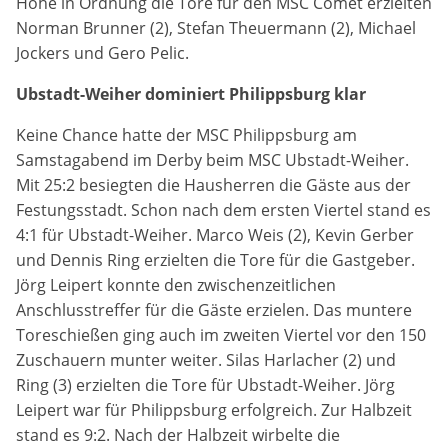
Höhe in Ordnung die Tore für den MSC Comet erzielten
Marketing-Cookies werden von Drittanbietern verwendet,
Norman Brunner (2), Stefan Theuermann (2), Michael
um personalisierte Werbung anzuzeigen. Dazu verfolgen
sie die Aktivitäten der Besucher über verschiedene
Jockers und Gero Pelic.
Websites hinweg.
Ubstadt-Weiher dominiert Philippsburg klar
Google Ads
Keine Chance hatte der MSC Philippsburg am
Samstagabend im Derby beim MSC Ubstadt-Weiher.
Name:
_gcl_aw, _gcl_gs, _gclid, _gcl_au, FPGCLAW, FPAU
Mit 25:2 besiegten die Hausherren die Gäste aus der
Festungsstadt. Schon nach dem ersten Viertel stand es
Anbieter:
4:1 für Ubstadt-Weiher. Marco Weis (2), Kevin Gerber
Google LLC
und Dennis Ring erzielten die Tore für die Gastgeber.
Jörg Leipert konnte den zwischenzeitlichen
Zweck:
Anschlusstreffer für die Gäste erzielen. Das muntere
Wir nutzen Marketing-Cookies, um den Erfolg unserer
Toreschießen ging auch im zweiten Viertel vor den 150
Online-Werbemaßnahmen auf anderen Seiten zu
Zuschauern munter weiter. Silas Harlacher (2) und
messen und damit eine optimale Verteilung unseres
Werbebudgets zu gewährleisten.
Ring (3) erzielten die Tore für Ubstadt-Weiher. Jörg
Leipert war für Philippsburg erfolgreich. Zur Halbzeit
Cookie Laufzeit:
stand es 9:2. Nach der Halbzeit wirbelte die
90 Tage