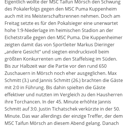
Eigentlich wollte der MSC Taifun Mörsch den Schwung
des Pokalerfolgs gegen den MSC Puma Kuppenheim
Anbieter:
auch mit ins Meisterschaftsrennen nehmen. Doch am
DMSB
Freitag setzte es für den Pokalsieger eine unerwartet
hohe 1:9-Niederlage im heimischen Stadion an der
Zweck:
Eichetstraße gegen den MSC Puma. Die Kuppenheimer
Dieser Cookie speichert Informationen zu
verwendeten Hintergrundbildern der Website.
zeigten damit das von Sportleiter Markus Dieringer
„andere Gesicht“ und siegten eindrucksvoll beim
Cookie Laufzeit:
größten Konkurrenten um den Staffelsieg im Süden.
24 Stunden
Bis zur Halbzeit war die Partie vor den rund 650
Zuschauern in Mörsch noch eher ausgeglichen. Max
Cookie Consent
Schmitt (3.) und Jannis Schmitt (26.) brachten die Gäste
mit 2:0 in Führung. Bis dahin spielten die Gäste
Name:
effektiver und nutzten im Vergleich zu den Hausherren
cookie_consent
ihre Torchancen. In der 45. Minute erhöhte Jannis
Schmitt auf 3:0. Justin Tichatschek verkürzte in der 50.
Anbieter:
Minute. Das war allerdings der einzige Treffer, der dem
DMSB
MSC Taifun Mörsch an diesem Abend gelang. Danach