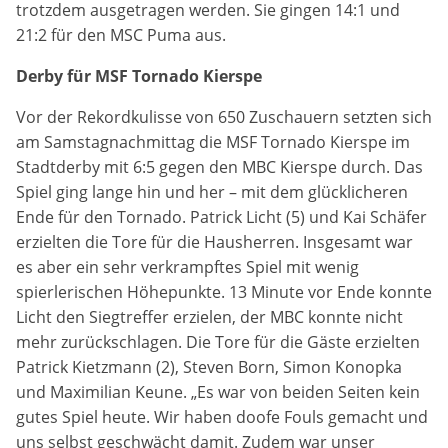
trotzdem ausgetragen werden. Sie gingen 14:1 und
Anbieter:
21:2 für den MSC Puma aus.
Google LLC
Derby für MSF Tornado Kierspe
Zweck:
Diese Cookies dienen zur Erhebung von Statistiken zur
Vor der Rekordkulisse von 650 Zuschauern setzten sich
Website-Nutzung.
am Samstagnachmittag die MSF Tornado Kierspe im
Stadtderby mit 6:5 gegen den MBC Kierspe durch. Das
Cookie Laufzeit:
24 Monate
Spiel ging lange hin und her – mit dem glücklicheren
Ende für den Tornado. Patrick Licht (5) und Kai Schäfer
erzielten die Tore für die Hausherren. Insgesamt war
es aber ein sehr verkrampftes Spiel mit wenig
Medien & externe Dienste
spierlerischen Höhepunkte. 13 Minute vor Ende konnte
Um Inhalte von Videoplattformen und weiteren externen
Licht den Siegtreffer erzielen, der MBC konnte nicht
Diensten anzeigen zu können, werden von diesen ggf.
mehr zurückschlagen. Die Tore für die Gäste erzielten
Cookies gesetzt. Die Einbindung kann bei Bedarf einzeln
aktiviert werden.
Patrick Kietzmann (2), Steven Born, Simon Konopka
und Maximilian Keune. „Es war von beiden Seiten kein
YouTube
gutes Spiel heute. Wir haben doofe Fouls gemacht und
uns selbst geschwächt damit. Zudem war unser