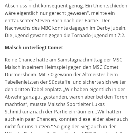
Anbieter:
Abschluss nicht konsequent genug. Ein Unentschieden
Google LLC
wäre eigentlich nur gerecht gewesen“, meinte ein
enttäuschter Steven Born nach der Partie. Der
Zweck:
Nachwuchs des MBC konnte dagegen im Derby jubeln.
Cookies, die ggf. zur Einbettung und Bereitstellung
Die Jugend gewann gegen die Tornado-Jugend mit 7:2.
von Videos auf unserer Website gesetzt werden.
Malsch unterliegt Comet
Google Maps
Keine Chance hatte am Samstagnachmittag der MSC
Anbieter:
Malsch in seinem Heimspiel gegen den MSC Comet
Google LLC
Durmersheim. Mit 7:0 gewann der Altmeister beim
Tabellenletzten der Südstaffel und sicherte sich weiter
Zweck:
den dritten Tabellenplatz. „Wir haben eigentlich in der
Cookies, die ggf. zur Einbettung und Bereitstellung
Abwehr ganz gut gestanden, waren aber bei den Toren
von interaktiven Karten auf unserer Website gesetzt
machtlos“, musste Malschs Sportleiter Lukas
werden.
Schmidkunz nach der Partie einräumen. „Wir hatten
auch ein paar Chancen, konnten diese leider aber auch
nicht für uns nutzen.“ So ging der Sieg auch in der
Marketing