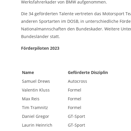
Zweck:
Werksfahrerkader von BMW aufgenommen.
Bereitstellung von interaktiven Karten auf
unserer Website gesetzt werden.
Die 34 geförderten Talente vertreten das Motorsport T
anderen Sportarten im DOSB, in unterschiedliche Förd
Nationalmannschaften den Bundeskader. Weitere Unters
Marketing
Bundesländer statt.
Marketing-Cookies werden von Drittanbietern verwendet, um
personalisierte Werbung anzuzeigen. Dazu verfolgen sie die
Aktivitäten der Besucher über verschiedene Websites hinweg.
Förderpiloten 2023
Google Ads
_gcl_aw, _gcl_gs, _gclid, _gcl_au, FPGCLAW,
Name:
Name
Geförderte Disziplin
FPAU
Samuel Drews
Autocross
Google LLC
Anbieter:
Valentin Kluss
Formel
Wir nutzen Marketing-Cookies, um den
Zweck:
Max Reis
Formel
Erfolg unserer Online-Werbemaßnahmen
auf anderen Seiten zu messen und damit
Tim Tramnitz
Formel
eine optimale Verteilung unseres
Werbebudgets zu gewährleisten.
Daniel Gregor
GT-Sport
90 Tage
Cookie Laufzeit:
Laurin Heinrich
GT-Sport