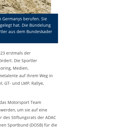
m Germanys berufen. Sie
gelegt hat. Die Bündelung
portler aus dem Bundeskader
23 erstmals der
rdert. Die Sportler
soring, Medien,
metalente auf ihrem Weg in
l, GT- und LMP, Rallye,
n das Motorsport Team
werden, um sie auf eine
r des Stiftungsrats der ADAC
hen Sportbund (DOSB) für die