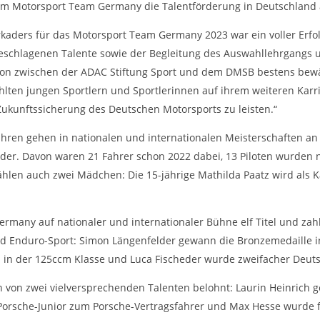
dem Motorsport Team Germany die Talentförderung in Deutschland 
kaders für das Motorsport Team Germany 2023 war ein voller Erfol
schlagenen Talente sowie der Begleitung des Auswahllehrgangs 
tion zwischen der ADAC Stiftung Sport und dem DMSB bestens bewä
lten jungen Sportlern und Sportlerinnen auf ihrem weiteren Karr
Zukunftssicherung des Deutschen Motorsports zu leisten.“
ahren gehen in nationalen und internationalen Meisterschaften an 
kader. Davon waren 21 Fahrer schon 2022 dabei, 13 Piloten wurde
len auch zwei Mädchen: Die 15-jährige Mathilda Paatz wird als Kar
many auf nationaler und internationaler Bühne elf Titel und zahl
nd Enduro-Sport: Simon Längenfelder gewann die Bronzemedaille i
l in der 125ccm Klasse und Luca Fischeder wurde zweifacher Deut
von zwei vielversprechenden Talenten belohnt: Laurin Heinrich g
Porsche-Junior zum Porsche-Vertragsfahrer und Max Hesse wurde f