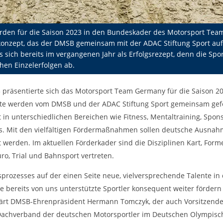
urden für die Saison 2023 in den Bundeskader des Motorsport Tea
konzept, das der DMSB gemeinsam mit der ADAC Stiftung Sport auf
s sich bereits im vergangenen Jahr als Erfolgsrezept, denn die S
chen Einzelerfolgen ab.
präsentierte sich das Motorsport Team Germany für die Saison 20
ente werden vom DMSB und der ADAC Stiftung Sport gemeinsam gefö
in unterschiedlichen Bereichen wie Fitness, Mentaltraining, Spon
s. Mit den vielfältigen Fördermaßnahmen sollen deutsche Ausnah
 werden. Im aktuellen Förderkader sind die Disziplinen Kart, Forme
o, Trial und Bahnsport vertreten.
prozesses auf der einen Seite neue, vielversprechende Talente i
bereits von uns unterstützte Sportler konsequent weiter fördern 
erklärt DMSB-Ehrenpräsident Hermann Tomczyk, der auch Vorsitzende
 Dachverband der deutschen Motorsportler im Deutschen Olympisc