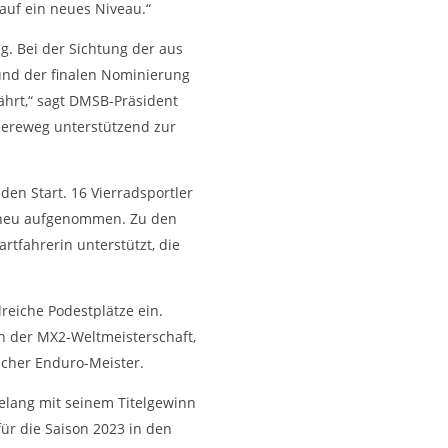
auf ein neues Niveau.“
g. Bei der Sichtung der aus
und der finalen Nominierung
hrt,“ sagt DMSB-Präsident
iereweg unterstützend zur
den Start. 16 Vierradsportler
n neu aufgenommen. Zu den
tfahrerin unterstützt, die
reiche Podestplätze ein.
n der MX2-Weltmeisterschaft,
scher Enduro-Meister.
elang mit seinem Titelgewinn
ür die Saison 2023 in den