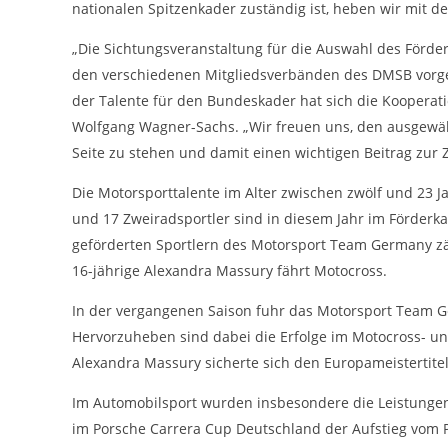
Statistiken zur Website-Nutzung.
nationalen Spitzenkader zuständig ist, heben wir mit 
24 Monate
Cookie Laufzeit:
„Die Sichtungsveranstaltung für die Auswahl des Förder
den verschiedenen Mitgliedsverbänden des DMSB vorge
der Talente für den Bundeskader hat sich die Koopera
Medien & externe Dienste
Wolfgang Wagner-Sachs. „Wir freuen uns, den ausgewäh
Um Inhalte von Videoplattformen und weiteren externen
Seite zu stehen und damit einen wichtigen Beitrag zur 
Diensten anzeigen zu können, werden von diesen ggf. Cookies
gesetzt. Die Einbindung kann bei Bedarf einzeln aktiviert werden.
Die Motorsporttalente im Alter zwischen zwölf und 23 J
YouTube
und 17 Zweiradsportler sind in diesem Jahr im Förder
geförderten Sportlern des Motorsport Team Germany zäh
Google LLC
Anbieter:
16-jährige Alexandra Massury fährt Motocross.
Cookies, die ggf. zur Einbettung und
Zweck:
Bereitstellung von Videos auf unserer
In der vergangenen Saison fuhr das Motorsport Team Ger
Website gesetzt werden.
Hervorzuheben sind dabei die Erfolge im Motocross- u
Alexandra Massury sicherte sich den Europameistertite
Google Maps
Im Automobilsport wurden insbesondere die Leistungen 
Google LLC
Anbieter:
im Porsche Carrera Cup Deutschland der Aufstieg vom 
Cookies, die ggf. zur Einbettung und