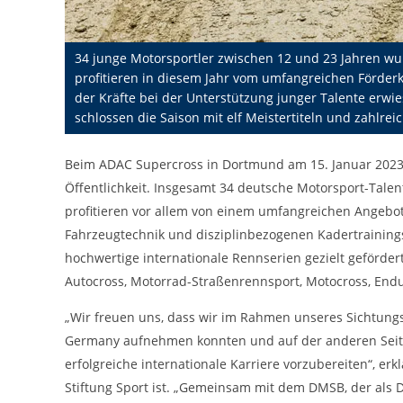
cookie_consent
Name:
DMSB
Anbieter:
34 junge Motorsportler zwischen 12 und 23 Jahren w
profitieren in diesem Jahr vom umfangreichen Förder
Dieser Cookie speichert die gewählten
Zweck:
Cookie-Einstellungen.
der Kräfte bei der Unterstützung junger Talente erwie
schlossen die Saison mit elf Meistertiteln und zahlrei
12 Monate
Cookie Laufzeit:
Beim ADAC Supercross in Dortmund am 15. Januar 2023 
Öffentlichkeit. Insgesamt 34 deutsche Motorsport-Tal
Statistiken
profitieren vor allem von einem umfangreichen Angebot 
Cookies, die der Sammlung von Informationen und Erstellung von
Berichten über die Website-Nutzungsstatistik dienen, ohne dass
Fahrzeugtechnik und disziplinbezogenen Kadertraining
einzelne Besucher persönlich identifiziert werden können.
hochwertige internationale Rennserien gezielt gefördert
Autocross, Motorrad-Straßenrennsport, Motocross, Endur
Google Analytics
_gat, _ga, _gid
„Wir freuen uns, dass wir im Rahmen unseres Sichtungs
Name:
Germany aufnehmen konnten und auf der anderen Seite 
Google LLC
Anbieter:
erfolgreiche internationale Karriere vorzubereiten“, 
Stiftung Sport ist. „Gemeinsam mit dem DMSB, der als
Diese Cookies dienen zur Erhebung von
Zweck: