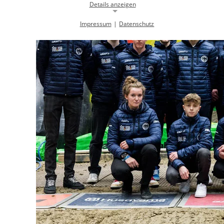
Details anzeigen
Impressum
|
Datenschutz
Notwendige Cookies
Notwendige Cookies ermöglichen die Kernfunktionalität einer
Website. Sie helfen dabei, die Website nutzbar zu machen, indem sie
grundlegende Funktionen ermöglichen. Ohne diese Cookies kann die
Website nicht richtig funktionieren.
Background Image
gw-cookie-bgimage
Name:
DMSB
Anbieter:
Dieser Cookie speichert Informationen zu
Zweck:
verwendeten Hintergrundbildern der
Website.
24 Stunden
Cookie Laufzeit:
Cookie Consent