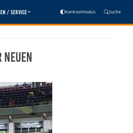
en / Service
Kontrastmodus
Suche
r neuen