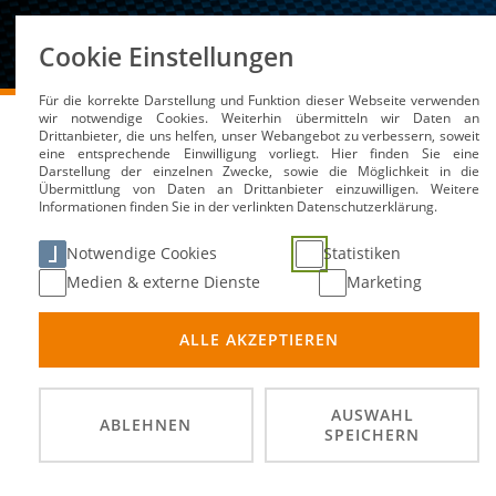
Über uns
Cookie Einstellungen
Für die korrekte Darstellung und Funktion dieser Webseite verwenden
DMSB
Medien / Service
News
wir notwendige Cookies. Weiterhin übermitteln wir Daten an
Drittanbieter, die uns helfen, unser Webangebot zu verbessern, soweit
eine entsprechende Einwilligung vorliegt. Hier finden Sie eine
Darstellung der einzelnen Zwecke, sowie die Möglichkeit in die
Übermittlung von Daten an Drittanbieter einzuwilligen. Weitere
Motorsport Team German
Informationen finden Sie in der verlinkten Datenschutzerklärung.
Saison
Notwendige Cookies
Statistiken
Medien & externe Dienste
Marketing
16. Jan 2023
ALLE AKZEPTIEREN
AUSWAHL
ABLEHNEN
SPEICHERN