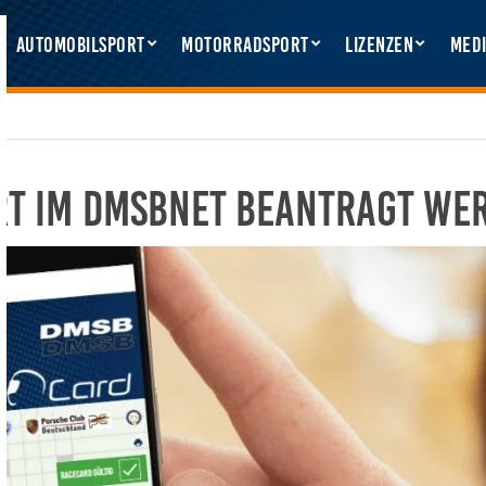
Automobilsport
Motorradsport
Lizenzen
Medi
rt im DMSBnet beantragt we