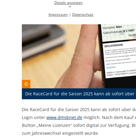
Details anzeigen
Impressum
|
Datenschutz
Notwendige Cookies
Notwendige Cookies ermöglichen die Kernfunktionalität einer
Website. Sie helfen dabei, die Website nutzbar zu machen, indem sie
grundlegende Funktionen ermöglichen. Ohne diese Cookies kann die
Website nicht richtig funktionieren.
Background Image
gw-cookie-bgimage
Name:
DMSB
Anbieter:
©
Dieser Cookie speichert Informationen zu
Zweck:
Die RaceCard für die Saison 2025 kann ab sofort übe
verwendeten Hintergrundbildern der
Website.
24 Stunden
Die RaceCard für die Saison 2025 kann ab sofort übe
Cookie Laufzeit:
Login unter
www.dmsbnet.de
möglich. Nach dem Kauf e
Button „Meine Lizenzen“ sofort digital zur Verfügung. 
Cookie Consent
zum Jahreswechsel eingestellt wurde.