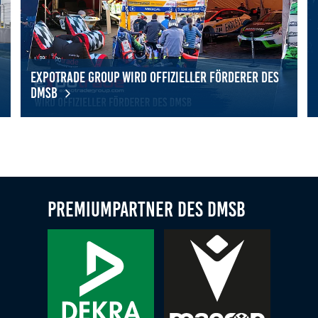
Expotrade Group wird offizieller Förderer des
DMSB
eben: 17 Schülerinnen entdecken Vielfalt des Motorsports
Expotrade Group wird offizieller Förderer des DMSB
Mi
Premiumpartner des DMSB