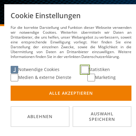
Über uns
Cookie Einstellungen
Für die korrekte Darstellung und Funktion dieser Webseite verwenden
DMSB
Medien / Service
News
wir notwendige Cookies. Weiterhin übermitteln wir Daten an
Drittanbieter, die uns helfen, unser Webangebot zu verbessern, soweit
eine entsprechende Einwilligung vorliegt. Hier finden Sie eine
Darstellung der einzelnen Zwecke, sowie die Möglichkeit in die
Übermittlung von Daten an Drittanbieter einzuwilligen. Weitere
RaceCard kann ab sofo
Informationen finden Sie in der verlinkten Datenschutzerklärung.
Notwendige Cookies
Statistiken
10. Mär 2025
Medien & externe Dienste
Marketing
ALLE AKZEPTIEREN
AUSWAHL
ABLEHNEN
SPEICHERN