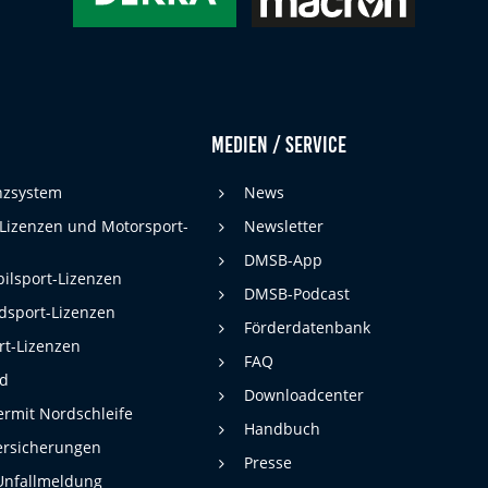
Medien / Service
enzsystem
News
 Lizenzen und Motorsport-
Newsletter
DMSB-App
ilsport-Lizenzen
DMSB-Podcast
dsport-Lizenzen
Förderdatenbank
rt-Lizenzen
FAQ
rd
Downloadcenter
rmit Nordschleife
Handbuch
ersicherungen
Presse
Unfallmeldung