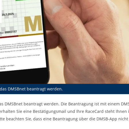
r das DMSBnet beantragt werden.
r das DMSBnet beantragt werden. Die Beantragung ist mit einem 
rhalten Sie eine Bestätigungsmail und Ihre RaceCard steht Ihne
Bitte beachten Sie, dass eine Beantragung über die DMSB-App nicht 