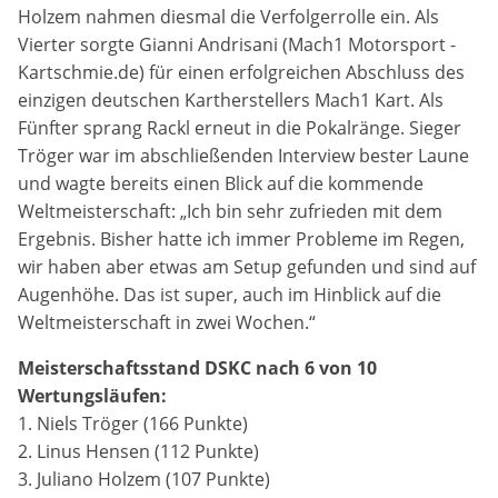
Marketing-Cookies werden von Drittanbietern verwendet,
Holzem nahmen diesmal die Verfolgerrolle ein. Als
um personalisierte Werbung anzuzeigen. Dazu verfolgen
Vierter sorgte Gianni Andrisani (Mach1 Motorsport -
sie die Aktivitäten der Besucher über verschiedene
Kartschmie.de) für einen erfolgreichen Abschluss des
Websites hinweg.
einzigen deutschen Kartherstellers Mach1 Kart. Als
Google Ads
Fünfter sprang Rackl erneut in die Pokalränge. Sieger
Tröger war im abschließenden Interview bester Laune
Name:
und wagte bereits einen Blick auf die kommende
_gcl_aw, _gcl_gs, _gclid, _gcl_au, FPGCLAW, FPAU
Weltmeisterschaft: „Ich bin sehr zufrieden mit dem
Ergebnis. Bisher hatte ich immer Probleme im Regen,
Anbieter:
wir haben aber etwas am Setup gefunden und sind auf
Google LLC
Augenhöhe. Das ist super, auch im Hinblick auf die
Weltmeisterschaft in zwei Wochen.“
Zweck:
Wir nutzen Marketing-Cookies, um den Erfolg unserer
Meisterschaftsstand DSKC nach 6 von 10
Online-Werbemaßnahmen auf anderen Seiten zu
Wertungsläufen:
messen und damit eine optimale Verteilung unseres
1. Niels Tröger (166 Punkte)
Werbebudgets zu gewährleisten.
2. Linus Hensen (112 Punkte)
Cookie Laufzeit:
3. Juliano Holzem (107 Punkte)
90 Tage