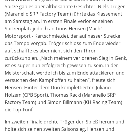
Anbieter:
Spitze gab es aber altbekannte Gesichter: Niels Tröger
Google LLC
(Maranello SRP Factory Team) führte das Klassement
am Samstag an. Im ersten Finale verlor er seinen
Zweck:
Spitzenplatz jedoch an Linus Hensen (Mach1
Cookies, die ggf. zur Einbettung und Bereitstellung
von Videos auf unserer Website gesetzt werden.
Motorsport - Kartschmie.de), der auf nasser Strecke
das Tempo vorgab. Tröger schloss zum Ende wieder
auf, schaffte es aber nicht sich den Thron
Google Maps
zurückzuholen. „Nach meinem verlorenen Sieg in Genk,
ist es super nun erfolgreich gewesen zu sein. In der
Anbieter:
Google LLC
Meisterschaft werde ich bis zum Ende attackieren und
versuchen den Kampf offen zu halten“, freute sich
Zweck:
Hensen. Hinter dem Duo komplettierten Juliano
Cookies, die ggf. zur Einbettung und Bereitstellung
Holzem (CPB Sport), Thomas Rackl (Maranello SRP
von interaktiven Karten auf unserer Website gesetzt
Factory Team) und Simon Billmann (KH Racing Team)
werden.
die Top-Fünf.
Im zweiten Finale drehte Tröger den Spieß herum und
Marketing
holte sich seinen zweiten Saisonsieg. Hensen und