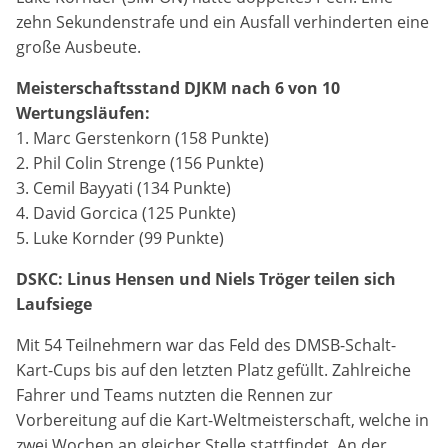
Anbieter:
zehn Sekundenstrafe und ein Ausfall verhinderten eine
Google LLC
große Ausbeute.
Zweck:
Meisterschaftsstand DJKM nach 6 von 10
Diese Cookies dienen zur Erhebung von Statistiken zur
Wertungsläufen:
Website-Nutzung.
1. Marc Gerstenkorn (158 Punkte)
2. Phil Colin Strenge (156 Punkte)
Cookie Laufzeit:
3. Cemil Bayyati (134 Punkte)
24 Monate
4. David Gorcica (125 Punkte)
5. Luke Kornder (99 Punkte)
Medien & externe Dienste
DSKC: Linus Hensen und Niels Tröger teilen sich
Laufsiege
Um Inhalte von Videoplattformen und weiteren externen
Diensten anzeigen zu können, werden von diesen ggf.
Cookies gesetzt. Die Einbindung kann bei Bedarf einzeln
Mit 54 Teilnehmern war das Feld des DMSB-Schalt-
aktiviert werden.
Kart-Cups bis auf den letzten Platz gefüllt. Zahlreiche
Fahrer und Teams nutzten die Rennen zur
YouTube
Vorbereitung auf die Kart-Weltmeisterschaft, welche in
zwei Wochen an gleicher Stelle stattfindet. An der