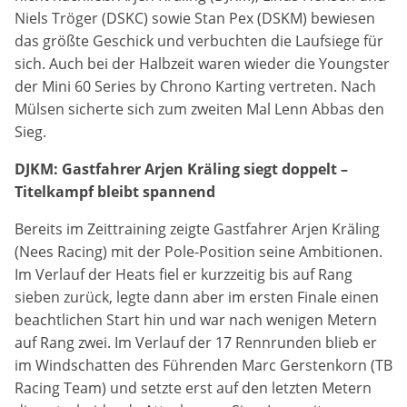
Niels Tröger (DSKC) sowie Stan Pex (DSKM) bewiesen
Anbieter:
das größte Geschick und verbuchten die Laufsiege für
DMSB
sich. Auch bei der Halbzeit waren wieder die Youngster
der Mini 60 Series by Chrono Karting vertreten. Nach
Zweck:
Mülsen sicherte sich zum zweiten Mal Lenn Abbas den
Dieser Cookie speichert Informationen zu
Sieg.
verwendeten Hintergrundbildern der Website.
DJKM: Gastfahrer Arjen Kräling siegt doppelt –
Cookie Laufzeit:
Titelkampf bleibt spannend
24 Stunden
Bereits im Zeittraining zeigte Gastfahrer Arjen Kräling
(Nees Racing) mit der Pole-Position seine Ambitionen.
Cookie Consent
Im Verlauf der Heats fiel er kurzzeitig bis auf Rang
Name:
sieben zurück, legte dann aber im ersten Finale einen
cookie_consent
beachtlichen Start hin und war nach wenigen Metern
auf Rang zwei. Im Verlauf der 17 Rennrunden blieb er
Anbieter:
im Windschatten des Führenden Marc Gerstenkorn (TB
DMSB
Racing Team) und setzte erst auf den letzten Metern