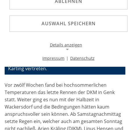
ABLEHNEN
Nach langer Pause dröhnten am Wochenende
AUSWAHL SPEICHERN
wieder die Motoren in der Deutschen Kart-
Meisterschaft. Im Pro Kart Raceland Wackersdorf
traten 132 Fahrerinnen und Fahrer in vier Klassen
Details anzeigen
an. Neben den drei Prädikaten DSKM, DJKM und
DSKC, waren auch wieder die
Impressum
|
Datenschutz
Nachwuchsrennfahrer der Mini 60 Series by Chrono
Notwendige Cookies
Karting vertreten.
Notwendige Cookies ermöglichen die Kernfunktionalität
einer Website. Sie helfen dabei, die Website nutzbar zu
machen, indem sie grundlegende Funktionen
Vor zwölf Wochen fand bei hochsommerlichen
ermöglichen. Ohne diese Cookies kann die Website nicht
Temperaturen das letzte Rennen der DKM in Genk
richtig funktionieren.
statt. Weiter ging es nun mit der Halbzeit in
Background Image
Wackersdorf und die Bedingungen hätten kaum
anspruchsvoller sein können. Ab Samstagnachmittag
Name:
setzte Regen ein, welcher auch am gesamten Sonntag
gw-cookie-bgimage
nicht nachließ. Arjen Kräling (DJKM), Linus Hensen und