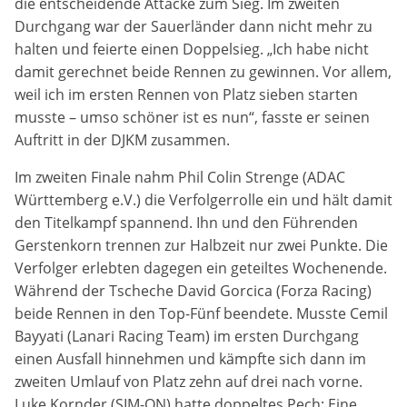
die entscheidende Attacke zum Sieg. Im zweiten
Zweck:
Durchgang war der Sauerländer dann nicht mehr zu
Dieser Cookie speichert die gewählten Cookie-
halten und feierte einen Doppelsieg. „Ich habe nicht
Einstellungen.
damit gerechnet beide Rennen zu gewinnen. Vor allem,
weil ich im ersten Rennen von Platz sieben starten
Cookie Laufzeit:
12 Monate
musste – umso schöner ist es nun“, fasste er seinen
Auftritt in der DJKM zusammen.
Im zweiten Finale nahm Phil Colin Strenge (ADAC
Statistiken
Württemberg e.V.) die Verfolgerrolle ein und hält damit
Cookies, die der Sammlung von Informationen und
den Titelkampf spannend. Ihn und den Führenden
Erstellung von Berichten über die Website-
Gerstenkorn trennen zur Halbzeit nur zwei Punkte. Die
Nutzungsstatistik dienen, ohne dass einzelne
Verfolger erlebten dagegen ein geteiltes Wochenende.
Besucher persönlich identifiziert werden können.
Während der Tscheche David Gorcica (Forza Racing)
Google Analytics
beide Rennen in den Top-Fünf beendete. Musste Cemil
Bayyati (Lanari Racing Team) im ersten Durchgang
Name:
einen Ausfall hinnehmen und kämpfte sich dann im
_gat, _ga, _gid
zweiten Umlauf von Platz zehn auf drei nach vorne.
Luke Kornder (SIM-ON) hatte doppeltes Pech: Eine