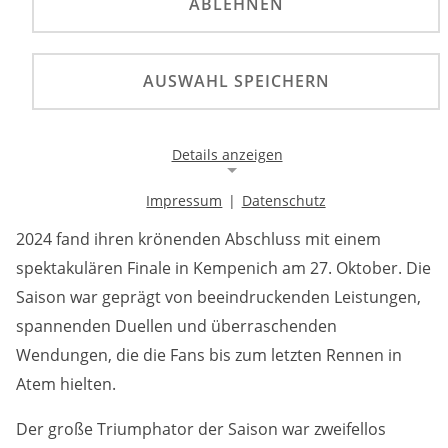
ABLEHNEN
Jeremy Sydow wurde 2024 Internationaler
Deutscher Enduro-Meister und E1-Champion,
während Davide von Zitzewitz und Matyas Chlum
AUSWAHL SPEICHERN
die Titel in der E2- und E3-Klasse gewannen, und
das Team ADAC Niedersachsen/Sachsen-Anhalt die
Mannschaftsmeisterschaft sicherte.
Details anzeigen
Impressum
|
Datenschutz
Die Internationale Deutsche Enduro-Meisterschaft
Notwendige Cookies
2024 fand ihren krönenden Abschluss mit einem
Notwendige Cookies ermöglichen die Kernfunktionalität
einer Website. Sie helfen dabei, die Website nutzbar zu
spektakulären Finale in Kempenich am 27. Oktober. Die
machen, indem sie grundlegende Funktionen
Saison war geprägt von beeindruckenden Leistungen,
ermöglichen. Ohne diese Cookies kann die Website nicht
richtig funktionieren.
spannenden Duellen und überraschenden
Wendungen, die die Fans bis zum letzten Rennen in
Background Image
Atem hielten.
Name:
Der große Triumphator der Saison war zweifellos
gw-cookie-bgimage