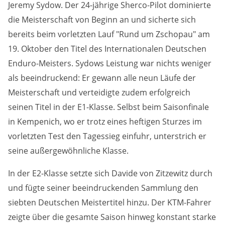
Jeremy Sydow. Der 24-jährige Sherco-Pilot dominierte
Anbieter:
die Meisterschaft von Beginn an und sicherte sich
DMSB
bereits beim vorletzten Lauf "Rund um Zschopau" am
19. Oktober den Titel des Internationalen Deutschen
Zweck:
Enduro-Meisters. Sydows Leistung war nichts weniger
Dieser Cookie speichert Informationen zu
verwendeten Hintergrundbildern der Website.
als beeindruckend: Er gewann alle neun Läufe der
Meisterschaft und verteidigte zudem erfolgreich
Cookie Laufzeit:
seinen Titel in der E1-Klasse. Selbst beim Saisonfinale
24 Stunden
in Kempenich, wo er trotz eines heftigen Sturzes im
vorletzten Test den Tagessieg einfuhr, unterstrich er
Cookie Consent
seine außergewöhnliche Klasse.
Name:
In der E2-Klasse setzte sich Davide von Zitzewitz durch
cookie_consent
und fügte seiner beeindruckenden Sammlung den
Anbieter:
siebten Deutschen Meistertitel hinzu. Der KTM-Fahrer
DMSB
zeigte über die gesamte Saison hinweg konstant starke