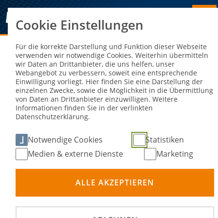
Cookie Einstellungen
Sie sind hier:
NEWS
Für die korrekte Darstellung und Funktion dieser Webseite
verwenden wir notwendige Cookies. Weiterhin übermitteln
wir Daten an Drittanbieter, die uns helfen, unser
Saisonabschluss der Enduro-
Webangebot zu verbessern, soweit eine entsprechende
Einwilligung vorliegt. Hier finden Sie eine Darstellung der
Meisterschaft 2024: Die Champions
einzelnen Zwecke, sowie die Möglichkeit in die Übermittlung
von Daten an Drittanbieter einzuwilligen. Weitere
stehen fest
Informationen finden Sie in der verlinkten
Datenschutzerklärung.
05. Nov 2024
Notwendige Cookies
Statistiken
Medien & externe Dienste
Marketing
ALLE AKZEPTIEREN