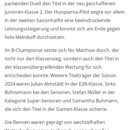
Anbieter:
packenden Duell den Titel in der neu geschaffenen
Google LLC
Junioren-Klasse 2. Der Husqvarna-Pilot zeigte vor allem
in der zweiten Saisonhälfte eine beeindruckende
Zweck:
Leistungssteigerung und konnte sich am Ende gegen
Cookies, die ggf. zur Einbettung und Bereitstellung
von Videos auf unserer Website gesetzt werden.
Felix Melnikoff durchsetzen.
Im B-Championat setzte sich Nic Matthias durch, der
Google Maps
nicht nur den Klassensieg, sondern auch den Titel in
Anbieter:
der klassenübergreifenden Wertung für sich
Google LLC
entscheiden konnte. Weitere Titelträger der Saison
2024 waren Julian Almstädt in der E2B-Klasse, Sirko
Zweck:
Bühnemann bei den Senioren, Stefan Müller in der
Cookies, die ggf. zur Einbettung und Bereitstellung
von interaktiven Karten auf unserer Website gesetzt
Kategorie Super-Senioren und Samantha Buhmann,
werden.
die sich den Titel in der Damen-Klasse sicherte.
Die Rennen waren geprägt von wechselhaften
Marketing