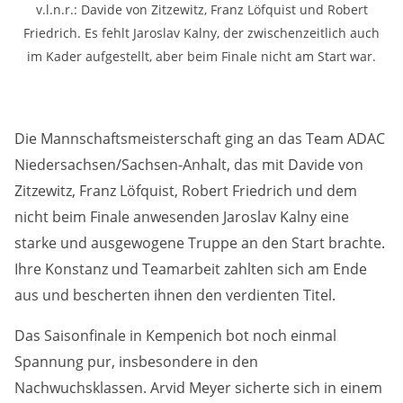
v.l.n.r.: Davide von Zitzewitz, Franz Löfquist und Robert
Anbieter:
Google LLC
Friedrich. Es fehlt Jaroslav Kalny, der zwischenzeitlich auch
im Kader aufgestellt, aber beim Finale nicht am Start war.
Zweck:
Diese Cookies dienen zur Erhebung von Statistiken zur
Website-Nutzung.
Die Mannschaftsmeisterschaft ging an das Team ADAC
Cookie Laufzeit:
Niedersachsen/Sachsen-Anhalt, das mit Davide von
24 Monate
Zitzewitz, Franz Löfquist, Robert Friedrich und dem
nicht beim Finale anwesenden Jaroslav Kalny eine
starke und ausgewogene Truppe an den Start brachte.
Medien & externe Dienste
Ihre Konstanz und Teamarbeit zahlten sich am Ende
Um Inhalte von Videoplattformen und weiteren externen
Diensten anzeigen zu können, werden von diesen ggf.
aus und bescherten ihnen den verdienten Titel.
Cookies gesetzt. Die Einbindung kann bei Bedarf einzeln
aktiviert werden.
Das Saisonfinale in Kempenich bot noch einmal
Spannung pur, insbesondere in den
YouTube
Nachwuchsklassen. Arvid Meyer sicherte sich in einem