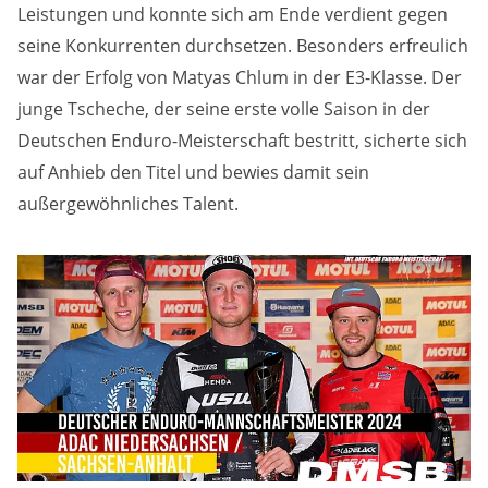
Leistungen und konnte sich am Ende verdient gegen
Zweck:
seine Konkurrenten durchsetzen. Besonders erfreulich
Dieser Cookie speichert die gewählten Cookie-
Einstellungen.
war der Erfolg von Matyas Chlum in der E3-Klasse. Der
junge Tscheche, der seine erste volle Saison in der
Cookie Laufzeit:
12 Monate
Deutschen Enduro-Meisterschaft bestritt, sicherte sich
auf Anhieb den Titel und bewies damit sein
außergewöhnliches Talent.
Statistiken
Cookies, die der Sammlung von Informationen und
Erstellung von Berichten über die Website-
Nutzungsstatistik dienen, ohne dass einzelne
Besucher persönlich identifiziert werden können.
Google Analytics
Name:
_gat, _ga, _gid