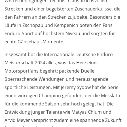
Wetterbedingungen, technisch anspruchsvollen
Marketing-Cookies werden von Drittanbietern verwendet,
Strecken und einer begeisterten Zuschauerkulisse, die
um personalisierte Werbung anzuzeigen. Dazu verfolgen
sie die Aktivitäten der Besucher über verschiedene
den Fahrern an den Strecken zujubelte. Besonders die
Websites hinweg.
Läufe in Zschopau und Kempenich boten den Fans
Google Ads
Enduro-Sport auf höchstem Niveau und sorgten für
echte Gänsehaut-Momente.
Name:
_gcl_aw, _gcl_gs, _gclid, _gcl_au, FPGCLAW, FPAU
Insgesamt bot die Internationale Deutsche Enduro-
Meisterschaft 2024 alles, was das Herz eines
Anbieter:
Motorsportfans begehrt: packende Duelle,
Google LLC
überraschende Wendungen und herausragende
Zweck:
sportliche Leistungen. Mit Jeremy Sydow hat die Serie
Wir nutzen Marketing-Cookies, um den Erfolg unserer
einen würdigen Champion gefunden, der die Messlatte
Online-Werbemaßnahmen auf anderen Seiten zu
messen und damit eine optimale Verteilung unseres
für die kommende Saison sehr hoch gelegt hat. Die
Werbebudgets zu gewährleisten.
Entwicklung junger Talente wie Matyas Chlum und
Arvid Meyer verspricht zudem eine spannende Zukunft
Cookie Laufzeit:
90 Tage