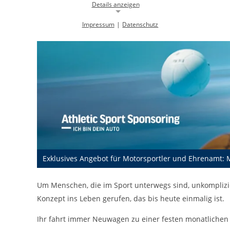
Details anzeigen
Impressum
|
Datenschutz
Notwendige Cookies
Notwendige Cookies ermöglichen die Kernfunktionalität einer
Website. Sie helfen dabei, die Website nutzbar zu machen, indem sie
grundlegende Funktionen ermöglichen. Ohne diese Cookies kann die
Website nicht richtig funktionieren.
Background Image
gw-cookie-bgimage
Name:
DMSB
Anbieter:
Dieser Cookie speichert Informationen zu
Zweck:
Exklusives Angebot für Motorsportler und Ehrenamt: M
verwendeten Hintergrundbildern der
Website.
24 Stunden
Um Menschen, die im Sport unterwegs sind, unkomplizier
Cookie Laufzeit:
Konzept ins Leben gerufen, das bis heute einmalig ist.
Cookie Consent
Ihr fahrt immer Neuwagen zu einer festen monatlichen Ra