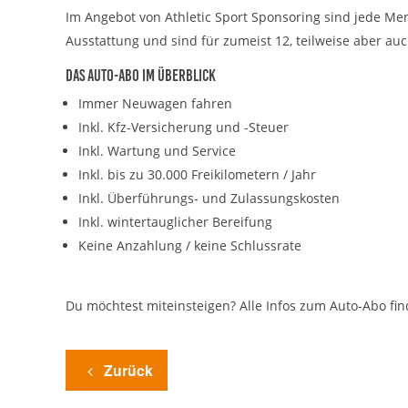
cookie_consent
Name:
Im Angebot von Athletic Sport Sponsoring sind jede Me
Ausstattung und sind für zumeist 12, teilweise aber au
DMSB
Anbieter:
Das Auto-Abo im Überblick
Dieser Cookie speichert die gewählten
Zweck:
Cookie-Einstellungen.
Immer Neuwagen fahren
12 Monate
Inkl. Kfz-Versicherung und -Steuer
Cookie Laufzeit:
Inkl. Wartung und Service
Inkl. bis zu 30.000 Freikilometern / Jahr
Statistiken
Inkl. Überführungs- und Zulassungskosten
Cookies, die der Sammlung von Informationen und Erstellung von
Inkl. wintertauglicher Bereifung
Berichten über die Website-Nutzungsstatistik dienen, ohne dass
Keine Anzahlung / keine Schlussrate
einzelne Besucher persönlich identifiziert werden können.
Google Analytics
Du möchtest miteinsteigen? Alle Infos zum Auto-Abo fi
_gat, _ga, _gid
Name:
Google LLC
Anbieter:
Zurück
Diese Cookies dienen zur Erhebung von
Zweck: