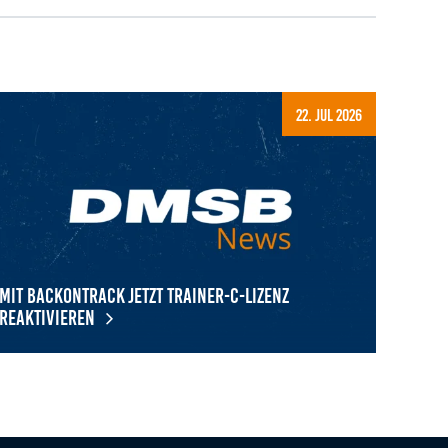
22. Jul 2026
Mit BackOnTrack jetzt Trainer-C-Lizenz
reaktivieren
t BackOnTrack jetzt Trainer-C-Lizenz reaktivieren