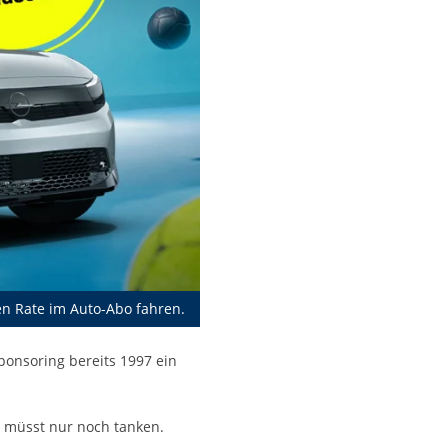
en Rate im Auto-Abo fahren.
ponsoring bereits 1997 ein
hr müsst nur noch tanken.