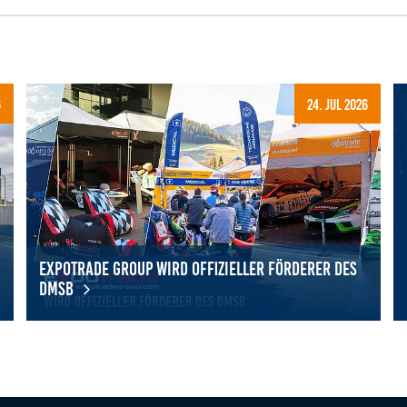
6
24. Jul 2026
Expotrade Group wird offizieller Förderer des
DMSB
eben: 17 Schülerinnen entdecken Vielfalt des Motorsports
Expotrade Group wird offizieller Förderer des DMSB
Mi