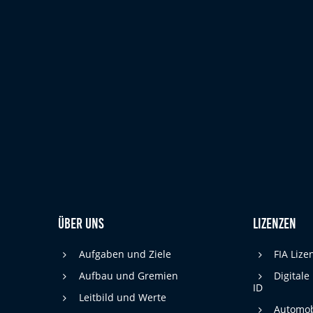
Zweck:
Bereitstellung von interaktiven Karten auf
unserer Website gesetzt werden.
Marketing
Marketing-Cookies werden von Drittanbietern verwendet, um
personalisierte Werbung anzuzeigen. Dazu verfolgen sie die
Aktivitäten der Besucher über verschiedene Websites hinweg.
Google Ads
_gcl_aw, _gcl_gs, _gclid, _gcl_au, FPGCLAW,
Name:
FPAU
Google LLC
Anbieter:
Über uns
Lizenzen
Wir nutzen Marketing-Cookies, um den
Zweck:
Erfolg unserer Online-Werbemaßnahmen
auf anderen Seiten zu messen und damit
Aufgaben und Ziele
FIA Liz
eine optimale Verteilung unseres
Werbebudgets zu gewährleisten.
Aufbau und Gremien
Digitale
ID
90 Tage
Cookie Laufzeit:
Leitbild und Werte
Automob