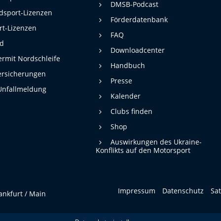
DMSB-Podcast
dsport-Lizenzen
Förderdatenbank
rt-Lizenzen
FAQ
rd
Downloadcenter
rmit Nordschleife
Handbuch
ersicherungen
Presse
Unfallmeldung
Kalender
Clubs finden
Shop
Auswirkungen des Ukraine-
Konflikts auf den Motorsport
Impressum
Datenschutz
Sa
ankfurt / Main