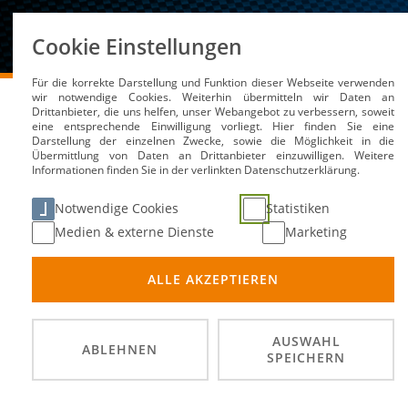
Über uns
Cookie Einstellungen
Für die korrekte Darstellung und Funktion dieser Webseite verwenden
DMSB
Medien / Service
News
wir notwendige Cookies. Weiterhin übermitteln wir Daten an
Drittanbieter, die uns helfen, unser Webangebot zu verbessern, soweit
eine entsprechende Einwilligung vorliegt. Hier finden Sie eine
Darstellung der einzelnen Zwecke, sowie die Möglichkeit in die
Übermittlung von Daten an Drittanbieter einzuwilligen. Weitere
Top-Support für den Sp
Informationen finden Sie in der verlinkten Datenschutzerklärung.
Notwendige Cookies
Statistiken
09. Mai 2025
Medien & externe Dienste
Marketing
ALLE AKZEPTIEREN
AUSWAHL
ABLEHNEN
SPEICHERN