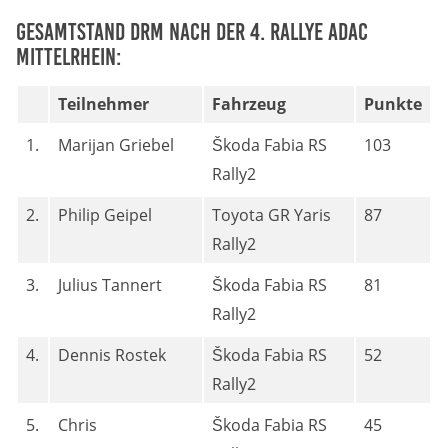
Gesamtstand DRM nach der 4. Rallye ADAC
Mittelrhein:
Teilnehmer
Fahrzeug
Punkte
1.
Marijan Griebel
Škoda Fabia RS
103
Rally2
2.
Philip Geipel
Toyota GR Yaris
87
Rally2
3.
Julius Tannert
Škoda Fabia RS
81
Rally2
4.
Dennis Rostek
Škoda Fabia RS
52
Rally2
5.
Chris
Škoda Fabia RS
45