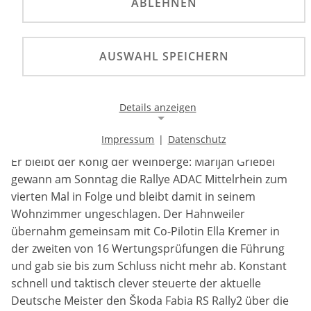
ABLEHNEN
Der amtierende Deutsche Meister gewinnt
souverän die 4. Rallye ADAC Mittelrhein, während
Albert von Thurn und Taxis mit Platz zwei sein
AUSWAHL SPEICHERN
bestes Ergebnis des Jahres erzielt und ein
international stark besetztes Teilnehmerfeld vor
einzigartiger Kulisse hochklassigen Rallyesport
Details anzeigen
bietet.
Impressum
|
Datenschutz
Notwendige Cookies
Er bleibt der König der Weinberge: Marijan Griebel
Notwendige Cookies ermöglichen die Kernfunktionalität
gewann am Sonntag die Rallye ADAC Mittelrhein zum
einer Website. Sie helfen dabei, die Website nutzbar zu
vierten Mal in Folge und bleibt damit in seinem
machen, indem sie grundlegende Funktionen
ermöglichen. Ohne diese Cookies kann die Website nicht
Wohnzimmer ungeschlagen. Der Hahnweiler
richtig funktionieren.
übernahm gemeinsam mit Co-Pilotin Ella Kremer in
der zweiten von 16 Wertungsprüfungen die Führung
Background Image
und gab sie bis zum Schluss nicht mehr ab. Konstant
schnell und taktisch clever steuerte der aktuelle
Name:
Deutsche Meister den Škoda Fabia RS Rally2 über die
gw-cookie-bgimage