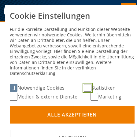
Cookie Einstellungen
Sie sind hier:
NEWS
Für die korrekte Darstellung und Funktion dieser Webseite
verwenden wir notwendige Cookies. Weiterhin übermitteln
wir Daten an Drittanbieter, die uns helfen, unser
Triumph in den Weinbergen: Griebel
Webangebot zu verbessern, soweit eine entsprechende
Einwilligung vorliegt. Hier finden Sie eine Darstellung der
schenkt DRM-Konkurrenz dritten
einzelnen Zwecke, sowie die Möglichkeit in die Übermittlung
von Daten an Drittanbieter einzuwilligen. Weitere
Sieg in Folge ein
Informationen finden Sie in der verlinkten
Datenschutzerklärung.
04. Aug 2025
Notwendige Cookies
Statistiken
Medien & externe Dienste
Marketing
ALLE AKZEPTIEREN
©