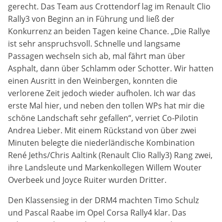
Anbieter:
gerecht. Das Team aus Crottendorf lag im Renault Clio
Google LLC
Rally3 von Beginn an in Führung und ließ der
Konkurrenz an beiden Tagen keine Chance. „Die Rallye
Zweck:
ist sehr anspruchsvoll. Schnelle und langsame
Cookies, die ggf. zur Einbettung und Bereitstellung
Passagen wechseln sich ab, mal fährt man über
von Videos auf unserer Website gesetzt werden.
Asphalt, dann über Schlamm oder Schotter. Wir hatten
einen Ausritt in den Weinbergen, konnten die
Google Maps
verlorene Zeit jedoch wieder aufholen. Ich war das
erste Mal hier, und neben den tollen WPs hat mir die
Anbieter:
schöne Landschaft sehr gefallen“, verriet Co-Pilotin
Google LLC
Andrea Lieber. Mit einem Rückstand von über zwei
Minuten belegte die niederländische Kombination
Zweck:
René Jeths/Chris Aaltink (Renault Clio Rally3) Rang zwei,
Cookies, die ggf. zur Einbettung und Bereitstellung
von interaktiven Karten auf unserer Website gesetzt
ihre Landsleute und Markenkollegen Willem Wouter
werden.
Overbeek und Joyce Ruiter wurden Dritter.
Den Klassensieg in der DRM4 machten Timo Schulz
und Pascal Raabe im Opel Corsa Rally4 klar. Das
Marketing