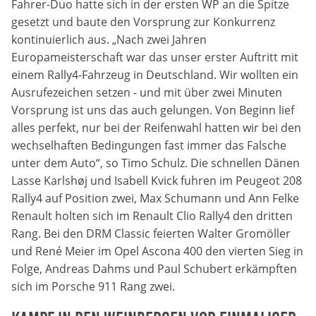
Fahrer-Duo hatte sich in der ersten WP an die Spitze
Marketing-Cookies werden von Drittanbietern verwendet,
gesetzt und baute den Vorsprung zur Konkurrenz
um personalisierte Werbung anzuzeigen. Dazu verfolgen
sie die Aktivitäten der Besucher über verschiedene
kontinuierlich aus. „Nach zwei Jahren
Websites hinweg.
Europameisterschaft war das unser erster Auftritt mit
einem Rally4-Fahrzeug in Deutschland. Wir wollten ein
Google Ads
Ausrufezeichen setzen - und mit über zwei Minuten
Vorsprung ist uns das auch gelungen. Von Beginn lief
Name:
alles perfekt, nur bei der Reifenwahl hatten wir bei den
_gcl_aw, _gcl_gs, _gclid, _gcl_au, FPGCLAW, FPAU
wechselhaften Bedingungen fast immer das Falsche
unter dem Auto“, so Timo Schulz. Die schnellen Dänen
Anbieter:
Lasse Karlshøj und Isabell Kvick fuhren im Peugeot 208
Google LLC
Rally4 auf Position zwei, Max Schumann und Ann Felke
Renault holten sich im Renault Clio Rally4 den dritten
Zweck:
Wir nutzen Marketing-Cookies, um den Erfolg unserer
Rang. Bei den DRM Classic feierten Walter Gromöller
Online-Werbemaßnahmen auf anderen Seiten zu
und René Meier im Opel Ascona 400 den vierten Sieg in
messen und damit eine optimale Verteilung unseres
Folge, Andreas Dahms und Paul Schubert erkämpften
Werbebudgets zu gewährleisten.
sich im Porsche 911 Rang zwei.
Cookie Laufzeit:
90 Tage