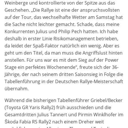
Weinberge und kontrollierte von der Spitze aus das
Geschehen. „Die Rallye ist eine der anspruchsvollsten
Anbieter:
auf der Tour, das wechselhafte Wetter am Samstag hat
DMSB
die Sache nicht leichter gemacht. Schade, dass meine
Konkurrenten Julius und Philip Pech hatten. Ich habe
Zweck:
Dieser Cookie speichert Informationen zu
deshalb in erster Linie Risikomanagement betrieben,
verwendeten Hintergrundbildern der Website.
da leidet der Spaß-Faktor natürlich ein wenig. Aber es
geht um den Titel, da man muss die Angriffslust hinten
Cookie Laufzeit:
anstellen. Für uns war es mit dem Sieg auf der Power
24 Stunden
Stage ein perfektes Wochenende“, freute sich der 36-
Jährige, der nach seinem dritten Saisonsieg in Folge die
Cookie Consent
Tabellenführung in der Deutschen Rallye-Meisterschaft
übernahm.
Name:
cookie_consent
Während die bisherigen Tabellenführer Griebel/Becker
(Toyota GR Yaris Rally2) früh ausschieden und die
Anbieter:
Gesamtdritten Julius Tannert und Pirmin Winklhofer im
DMSB
Škoda Fabia RS Rally2 nach einem Dreher weit