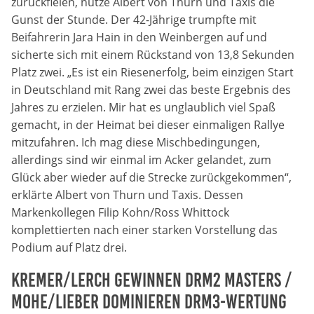
zurückfielen, nutze Albert von Thurn und Taxis die
Zweck:
Gunst der Stunde. Der 42-Jährige trumpfte mit
Dieser Cookie speichert die gewählten Cookie-
Beifahrerin Jara Hain in den Weinbergen auf und
Einstellungen.
sicherte sich mit einem Rückstand von 13,8 Sekunden
Platz zwei. „Es ist ein Riesenerfolg, beim einzigen Start
Cookie Laufzeit:
12 Monate
in Deutschland mit Rang zwei das beste Ergebnis des
Jahres zu erzielen. Mir hat es unglaublich viel Spaß
gemacht, in der Heimat bei dieser einmaligen Rallye
mitzufahren. Ich mag diese Mischbedingungen,
Statistiken
allerdings sind wir einmal im Acker gelandet, zum
Cookies, die der Sammlung von Informationen und
Glück aber wieder auf die Strecke zurückgekommen“,
Erstellung von Berichten über die Website-
erklärte Albert von Thurn und Taxis. Dessen
Nutzungsstatistik dienen, ohne dass einzelne
Besucher persönlich identifiziert werden können.
Markenkollegen Filip Kohn/Ross Whittock
komplettierten nach einer starken Vorstellung das
Google Analytics
Podium auf Platz drei.
Name:
Kremer/Lerch gewinnen DRM2 Masters /
_gat, _ga, _gid
Mohe/Lieber dominieren DRM3-Wertung