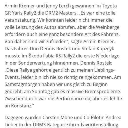
Anbieter:
Armin Kremer und Jenny Lerch gewannen im Toyota
Google LLC
GR Yaris Rally2 die DRM2 Masters. „Es war eine tolle
Veranstaltung. Wir konnten leider nicht immer die
Zweck:
volle Leistung des Autos abrufen, aber die Weinberge
Diese Cookies dienen zur Erhebung von Statistiken zur
erfordern auch eine ganz besondere Art des Fahrens.
Website-Nutzung.
Von daher sind wir zufrieden“, sagte Armin Kremer.
Cookie Laufzeit:
Das Fahrer-Duo Dennis Rostek und Stefan Kopzcyk
24 Monate
musste im Škoda Fabia RS Rally2 die erste Niederlage
in der Sonderwertung hinnehmen. Dennis Rostek:
„Diese Rallye gehört eigentlich zu meinen Lieblings-
Events, leider bin ich nie so richtig reingekommen. Am
Medien & externe Dienste
Samstagmorgen haben wir uns gleich zu Beginn
Um Inhalte von Videoplattformen und weiteren externen
gedreht, am Sonntag gab es massive Bremsprobleme.
Diensten anzeigen zu können, werden von diesen ggf.
Cookies gesetzt. Die Einbindung kann bei Bedarf einzeln
Zwischendurch war die Performance da, aber es fehlte
aktiviert werden.
an Konstanz.“
YouTube
Dagegen wurden Carsten Mohe und Co-Pilotin Andrea
Lieber in der DRM3-Kategorie ihrer Favoritenstellung