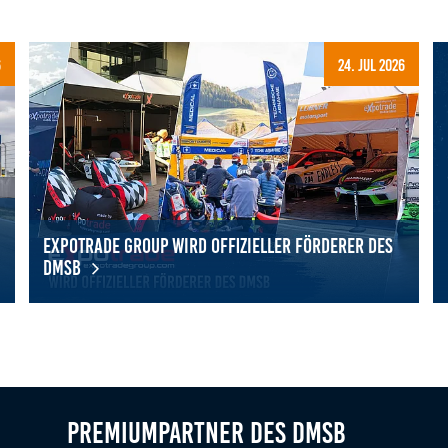
6
24. Jul 2026
Expotrade Group wird offizieller Förderer des
DMSB
eben: 17 Schülerinnen entdecken Vielfalt des Motorsports
Expotrade Group wird offizieller Förderer des DMSB
Mi
Premiumpartner des DMSB