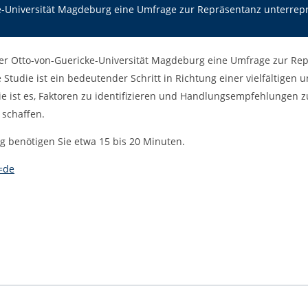
-Universität Magdeburg eine Umfrage zur Repräsentanz unterrep
er Otto-von-Guericke-Universität Magdeburg eine Umfrage zur Re
tudie ist ein bedeutender Schritt in Richtung einer vielfältigen u
die ist es, Faktoren zu identifizieren und Handlungsempfehlungen z
 schaffen.
g benötigen Sie etwa 15 bis 20 Minuten.
=de