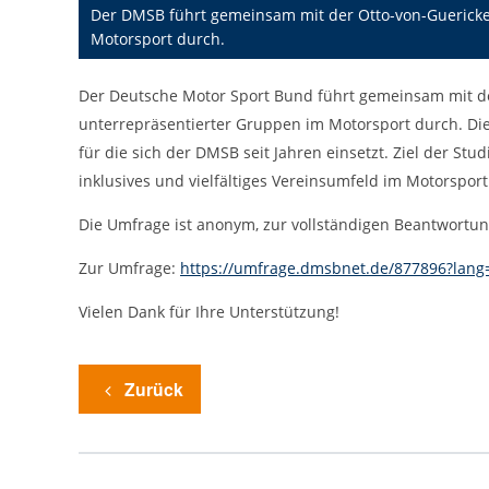
cookie_consent
Der DMSB führt gemeinsam mit der Otto-von-Guericke
Name:
Motorsport durch.
DMSB
Anbieter:
Der Deutsche Motor Sport Bund führt gemeinsam mit d
Dieser Cookie speichert die gewählten
Zweck:
Cookie-Einstellungen.
unterrepräsentierter Gruppen im Motorsport durch. Die S
12 Monate
für die sich der DMSB seit Jahren einsetzt. Ziel der Stu
Cookie Laufzeit:
inklusives und vielfältiges Vereinsumfeld im Motorsport
Die Umfrage ist anonym, zur vollständigen Beantwortun
Statistiken
Cookies, die der Sammlung von Informationen und Erstellung von
Zur Umfrage:
https://umfrage.dmsbnet.de/877896?lang
Berichten über die Website-Nutzungsstatistik dienen, ohne dass
einzelne Besucher persönlich identifiziert werden können.
Vielen Dank für Ihre Unterstützung!
Google Analytics
_gat, _ga, _gid
Zurück
Name:
Google LLC
Anbieter:
Diese Cookies dienen zur Erhebung von
Zweck: