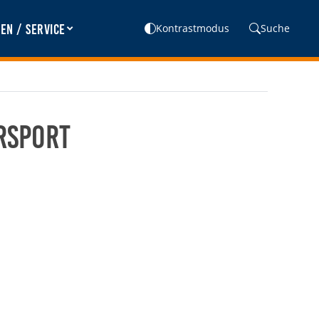
en / Service
Kontrastmodus
Suche
rsport