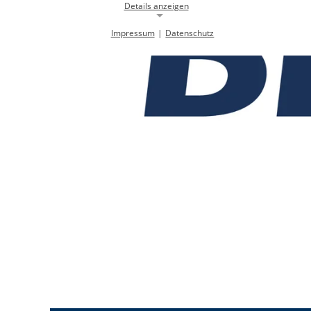
Details anzeigen
Impressum
|
Datenschutz
Notwendige Cookies
Notwendige Cookies ermöglichen die Kernfunktionalität einer
Website. Sie helfen dabei, die Website nutzbar zu machen, indem sie
grundlegende Funktionen ermöglichen. Ohne diese Cookies kann die
Website nicht richtig funktionieren.
Background Image
gw-cookie-bgimage
Name:
DMSB
Anbieter:
Dieser Cookie speichert Informationen zu
Zweck:
verwendeten Hintergrundbildern der
Website.
24 Stunden
Cookie Laufzeit:
Cookie Consent