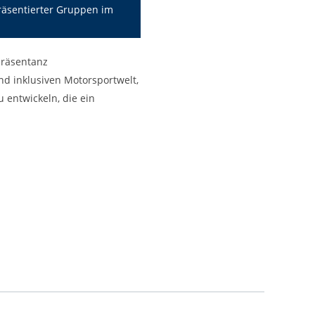
räsentierter Gruppen im
präsentanz
nd inklusiven Motorsportwelt,
u entwickeln, die ein