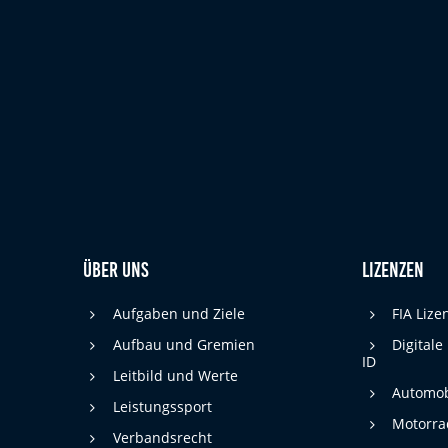
Zweck:
Bereitstellung von interaktiven Karten auf
unserer Website gesetzt werden.
Marketing
Marketing-Cookies werden von Drittanbietern verwendet, um
personalisierte Werbung anzuzeigen. Dazu verfolgen sie die
Aktivitäten der Besucher über verschiedene Websites hinweg.
Google Ads
_gcl_aw, _gcl_gs, _gclid, _gcl_au, FPGCLAW,
Name:
FPAU
Über uns
Lizenzen
Google LLC
Anbieter:
Aufgaben und Ziele
FIA Liz
Wir nutzen Marketing-Cookies, um den
Zweck:
Erfolg unserer Online-Werbemaßnahmen
Aufbau und Gremien
Digitale
auf anderen Seiten zu messen und damit
ID
eine optimale Verteilung unseres
Leitbild und Werte
Werbebudgets zu gewährleisten.
Automob
Leistungssport
90 Tage
Motorra
Cookie Laufzeit:
Verbandsrecht