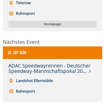
Teterow
Anbieter:
Bahnsport
DMSB
Homepage
Zweck:
Dieser Cookie speichert Informationen zu
verwendeten Hintergrundbildern der Website.
Nächstes Event
Cookie Laufzeit:
24 Stunden
25. Sep 2026
ADAC Speedwayrennen - Deutscher
Cookie Consent
Speedway-Mannschaftspokal 20…
Name:
Landshut Ellermühle
cookie_consent
Bahnsport
Anbieter:
DMSB