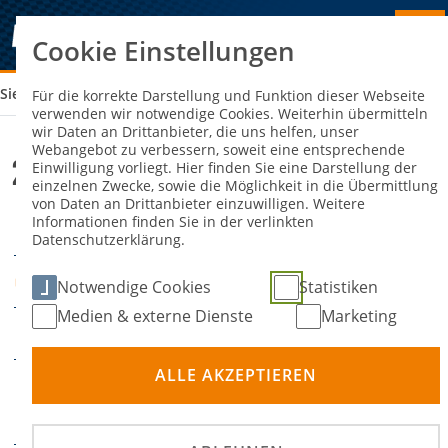
Cookie Einstellungen
Sie sind hier:
2. SPEEDWAY BUNDESLIGA
Für die korrekte Darstellung und Funktion dieser Webseite
verwenden wir notwendige Cookies. Weiterhin übermitteln
wir Daten an Drittanbieter, die uns helfen, unser
Webangebot zu verbessern, soweit eine entsprechende
2. Speedway Bundesliga
Einwilligung vorliegt. Hier finden Sie eine Darstellung der
einzelnen Zwecke, sowie die Möglichkeit in die Übermittlung
von Daten an Drittanbieter einzuwilligen. Weitere
Informationen finden Sie in der verlinkten
19. Juli 2026
DATUM
Datenschutzerklärung.
Olching
ORT
Notwendige Cookies
Statistiken
Medien & externe Dienste
Marketing
Bahnsport
DISZIPLIN
ALLE AKZEPTIEREN
Deutscher Speedway-
PRÄDIKATE
Mannschaftspokal