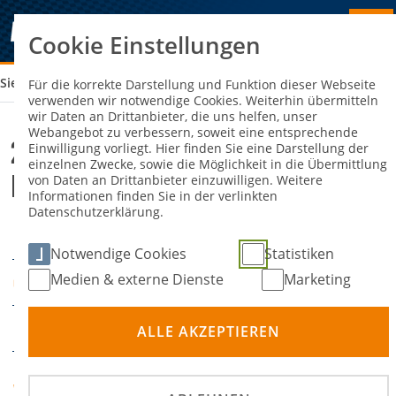
Cookie Einstellungen
Sie sind hier:
29. ADAC SANDBAHNRENNEN HECHTHAUSEN
Für die korrekte Darstellung und Funktion dieser Webseite
verwenden wir notwendige Cookies. Weiterhin übermitteln
wir Daten an Drittanbieter, die uns helfen, unser
Webangebot zu verbessern, soweit eine entsprechende
29. ADAC Sandbahnrennen
Einwilligung vorliegt. Hier finden Sie eine Darstellung der
einzelnen Zwecke, sowie die Möglichkeit in die Übermittlung
Hechthausen
von Daten an Drittanbieter einzuwilligen. Weitere
Informationen finden Sie in der verlinkten
Datenschutzerklärung.
22. Juni 2025
DATUM
Notwendige Cookies
Statistiken
Medien & externe Dienste
Marketing
Hechthausen
ORT
Bahnsport
DISZIPLIN
ALLE AKZEPTIEREN
MF Niederelbe e.V. im
VERANSTALTER