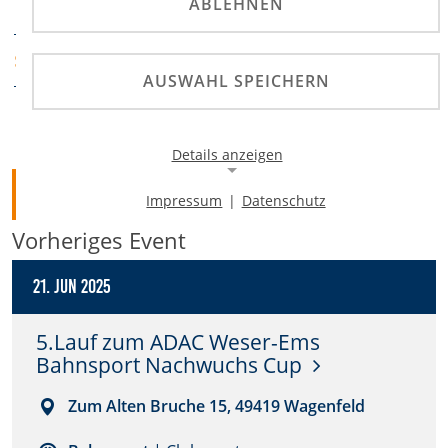
ABLEHNEN
ADAC
ADAC Weser-Ems
SPORTABTEILUNG
AUSWAHL SPEICHERN
Details anzeigen
Zurück
Impressum
|
Datenschutz
Notwendige Cookies
Vorheriges Event
Notwendige Cookies ermöglichen die Kernfunktionalität
einer Website. Sie helfen dabei, die Website nutzbar zu
machen, indem sie grundlegende Funktionen
21. Jun 2025
ermöglichen. Ohne diese Cookies kann die Website nicht
richtig funktionieren.
5.Lauf zum ADAC Weser-Ems
Bahnsport Nachwuchs Cup
Background Image
Zum Alten Bruche 15, 49419 Wagenfeld
Name:
gw-cookie-bgimage