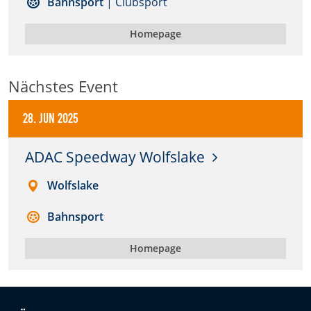
Bahnsport
| Clubsport
Anbieter:
Homepage
DMSB
Zweck:
Nächstes Event
Dieser Cookie speichert Informationen zu
verwendeten Hintergrundbildern der Website.
28. Jun 2025
Cookie Laufzeit:
24 Stunden
ADAC Speedway Wolfslake
Wolfslake
Cookie Consent
Bahnsport
Name:
cookie_consent
Homepage
Anbieter:
DMSB