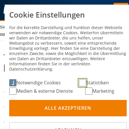
Cookie Einstellungen
Sie sind hier:
13. DMSB FRÜHJAHRSSLALOM DES AC EBERN E.V.
Für die korrekte Darstellung und Funktion dieser Webseite
verwenden wir notwendige Cookies. Weiterhin übermitteln
IM ADAC
wir Daten an Drittanbieter, die uns helfen, unser
Webangebot zu verbessern, soweit eine entsprechende
Einwilligung vorliegt. Hier finden Sie eine Darstellung der
einzelnen Zwecke, sowie die Möglichkeit in die Übermittlung
13. DMSB Frühjahrsslalom des AC
von Daten an Drittanbieter einzuwilligen. Weitere
Informationen finden Sie in der verlinkten
Ebern e.V. im ADAC
Datenschutzerklärung.
Notwendige Cookies
Statistiken
13. April 2025
DATUM
Medien & externe Dienste
Marketing
FSZ Schlüsselfeld
ORT
ALLE AKZEPTIEREN
Slalom
DISZIPLIN