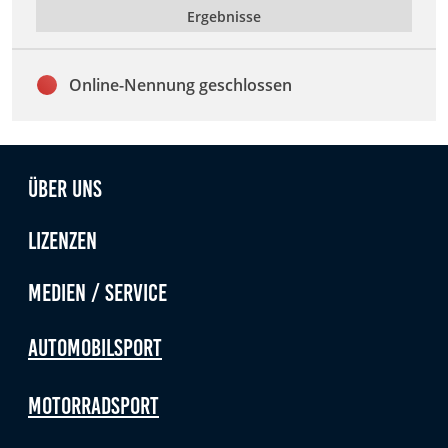
Anbieter:
Ergebnisse
Google LLC
Online-Nennung geschlossen
Zweck:
Diese Cookies dienen zur Erhebung von Statistiken zur
Website-Nutzung.
Cookie Laufzeit:
Über uns
24 Monate
Lizenzen
Medien & externe Dienste
Medien / Service
Um Inhalte von Videoplattformen und weiteren externen
Diensten anzeigen zu können, werden von diesen ggf.
Cookies gesetzt. Die Einbindung kann bei Bedarf einzeln
Automobilsport
aktiviert werden.
Motorradsport
YouTube