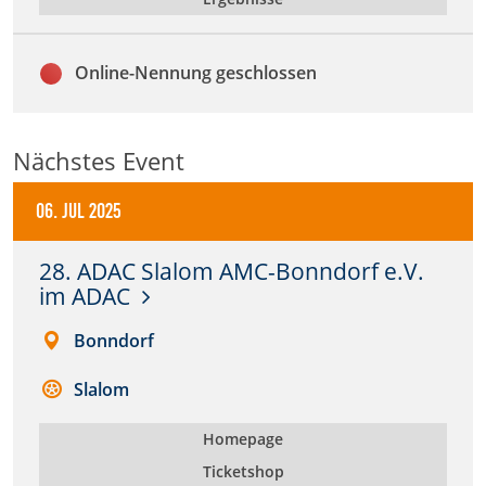
Zweck:
Dieser Cookie speichert die gewählten Cookie-
Einstellungen.
Online-Nennung geschlossen
Cookie Laufzeit:
12 Monate
Nächstes Event
06. Jul 2025
Statistiken
Cookies, die der Sammlung von Informationen und
28. ADAC Slalom AMC-Bonndorf e.V.
Erstellung von Berichten über die Website-
im ADAC
Nutzungsstatistik dienen, ohne dass einzelne
Besucher persönlich identifiziert werden können.
Bonndorf
Google Analytics
Slalom
Name:
Homepage
_gat, _ga, _gid
Ticketshop