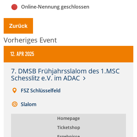
Online-Nennung geschlossen
Anbieter:
DMSB
Zurück
Zweck:
Vorheriges Event
Dieser Cookie speichert Informationen zu
verwendeten Hintergrundbildern der Website.
12. Apr 2025
Cookie Laufzeit:
24 Stunden
7. DMSB Frühjahrsslalom des 1.MSC
Schesslitz e.V. im ADAC
Cookie Consent
FSZ Schlüsselfeld
Name:
Slalom
cookie_consent
Homepage
Anbieter:
Ticketshop
DMSB
Ergebnisse