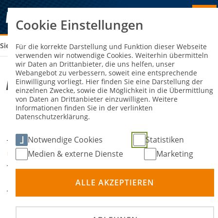
Cookie Einstellungen
Sie sind hier:
ADAC RACING WEEKEND
Für die korrekte Darstellung und Funktion dieser Webseite
verwenden wir notwendige Cookies. Weiterhin übermitteln
wir Daten an Drittanbieter, die uns helfen, unser
Webangebot zu verbessern, soweit eine entsprechende
ADAC Racing Weekend
Einwilligung vorliegt. Hier finden Sie eine Darstellung der
einzelnen Zwecke, sowie die Möglichkeit in die Übermittlung
von Daten an Drittanbieter einzuwilligen. Weitere
Informationen finden Sie in der verlinkten
26. Juni 2026
28. Juni
-
Datenschutzerklärung.
DATUM
2026
Notwendige Cookies
Statistiken
Nürburgring
Medien & externe Dienste
Marketing
ORT
Rundstrecke
DISZIPLIN
ALLE AKZEPTIEREN
PCHC - Porsche Club