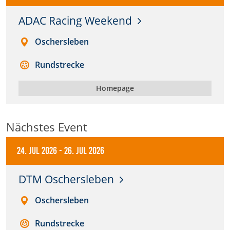
ADAC Racing Weekend
Anbieter:
DMSB
Oschersleben
Zweck:
Rundstrecke
Dieser Cookie speichert Informationen zu
verwendeten Hintergrundbildern der Website.
Homepage
Cookie Laufzeit:
24 Stunden
Nächstes Event
Cookie Consent
24. Jul 2026
-
26. Jul 2026
Name:
DTM Oschersleben
cookie_consent
Oschersleben
Anbieter:
DMSB
Rundstrecke