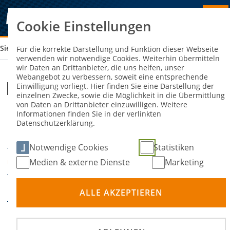
Cookie Einstellungen
Sie sind hier:
MOTOCROSS SIDECAR WM
Für die korrekte Darstellung und Funktion dieser Webseite
verwenden wir notwendige Cookies. Weiterhin übermitteln
wir Daten an Drittanbieter, die uns helfen, unser
Webangebot zu verbessern, soweit eine entsprechende
Motocross Sidecar WM
Einwilligung vorliegt. Hier finden Sie eine Darstellung der
einzelnen Zwecke, sowie die Möglichkeit in die Übermittlung
von Daten an Drittanbieter einzuwilligen. Weitere
Informationen finden Sie in der verlinkten
18. Juli 2026
19. Juli
-
Datenschutzerklärung.
DATUM
2026
Notwendige Cookies
Statistiken
MSC Straßbessenbach
Medien & externe Dienste
Marketing
ORT
Motocross
DISZIPLIN
ALLE AKZEPTIEREN
204 - FIM Sidecar