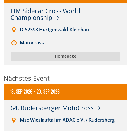
FIM Sidecar Cross World
Anbieter:
Championship
DMSB
D-52393 Hürtgenwald-Kleinhau
Zweck:
Dieser Cookie speichert Informationen zu
Motocross
verwendeten Hintergrundbildern der Website.
Cookie Laufzeit:
Homepage
24 Stunden
Nächstes Event
Cookie Consent
18. Sep 2026
-
20. Sep 2026
Name:
cookie_consent
64. Rudersberger MotoCross
Anbieter:
Msc Wieslauftal im ADAC e.V. / Rudersberg
DMSB