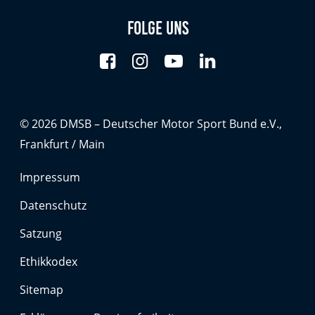
Anbieter:
Folge uns
Google LLC
Zweck:
Diese Cookies dienen zur Erhebung von Statistiken zur
Website-Nutzung.
Cookie Laufzeit:
© 2026 DMSB – Deutscher Motor Sport Bund e.V.,
24 Monate
Frankfurt / Main
Impressum
Medien & externe Dienste
Datenschutz
Um Inhalte von Videoplattformen und weiteren externen
Diensten anzeigen zu können, werden von diesen ggf.
Satzung
Cookies gesetzt. Die Einbindung kann bei Bedarf einzeln
aktiviert werden.
Ethikkodex
YouTube
Sitemap