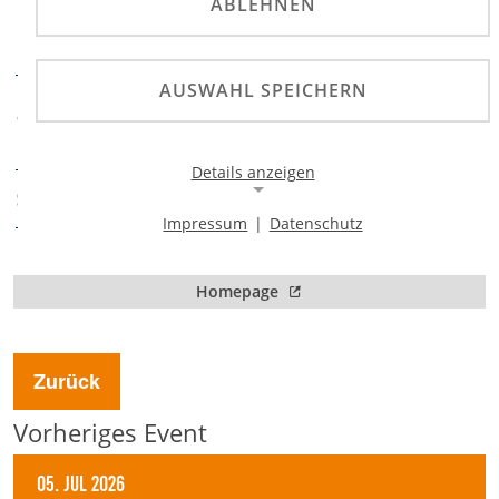
ABLEHNEN
Deutsche Motoball-
PRÄDIKATE
Meisterschaft
AUSWAHL SPEICHERN
MSF Tornado Kierspe
VERANSTALTER
e.V.
Details anzeigen
ADAC Westfalen
SPORTABTEILUNG
Impressum
|
Datenschutz
Notwendige Cookies
Notwendige Cookies ermöglichen die Kernfunktionalität
Homepage
einer Website. Sie helfen dabei, die Website nutzbar zu
machen, indem sie grundlegende Funktionen
ermöglichen. Ohne diese Cookies kann die Website nicht
richtig funktionieren.
Zurück
Background Image
Vorheriges Event
Name:
05. Jul 2026
gw-cookie-bgimage