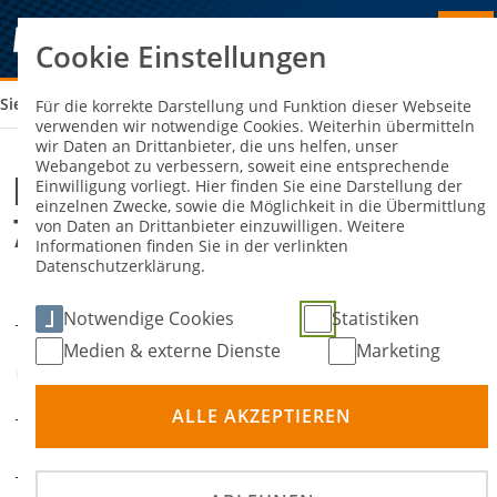
Cookie Einstellungen
Sie sind hier:
MSF TORNADO KIERSPE E.V. - MBC 70/90 HALLE
Für die korrekte Darstellung und Funktion dieser Webseite
verwenden wir notwendige Cookies. Weiterhin übermitteln
wir Daten an Drittanbieter, die uns helfen, unser
Webangebot zu verbessern, soweit eine entsprechende
MSF Tornado Kierspe e.V. - MBC
Einwilligung vorliegt. Hier finden Sie eine Darstellung der
einzelnen Zwecke, sowie die Möglichkeit in die Übermittlung
70/90 Halle
von Daten an Drittanbieter einzuwilligen. Weitere
Informationen finden Sie in der verlinkten
Datenschutzerklärung.
11. Juli 2026
DATUM
Notwendige Cookies
Statistiken
Medien & externe Dienste
Marketing
In der Helle 17, 58566
ORT
Kierspe
ALLE AKZEPTIEREN
Motoball
DISZIPLIN