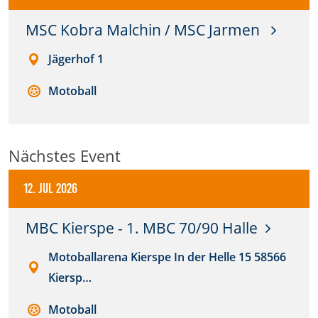
Anbieter:
MSC Kobra Malchin / MSC Jarmen
DMSB
Jägerhof 1
Zweck:
Motoball
Dieser Cookie speichert Informationen zu
verwendeten Hintergrundbildern der Website.
Cookie Laufzeit:
24 Stunden
Nächstes Event
12. Jul 2026
Cookie Consent
MBC Kierspe - 1. MBC 70/90 Halle
Name:
cookie_consent
Motoballarena Kierspe In der Helle 15 58566
Kiersp…
Anbieter:
DMSB
Motoball