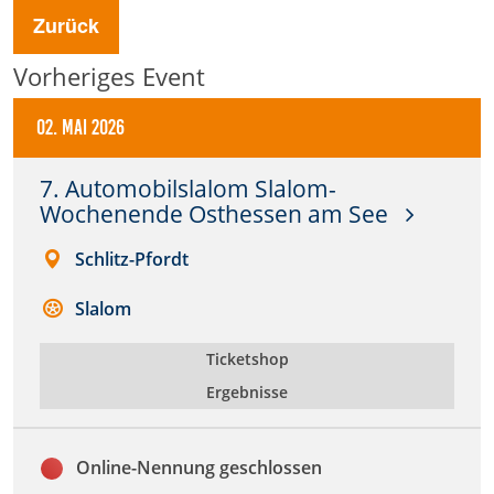
Zurück
Anbieter:
DMSB
Vorheriges Event
Zweck:
02. Mai 2026
Dieser Cookie speichert Informationen zu
verwendeten Hintergrundbildern der Website.
7. Automobilslalom Slalom-
Wochenende Osthessen am See
Cookie Laufzeit:
24 Stunden
Schlitz-Pfordt
Cookie Consent
Slalom
Ticketshop
Name:
cookie_consent
Ergebnisse
Anbieter:
DMSB
Online-Nennung geschlossen