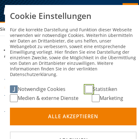
Cookie Einstellungen
Sie sind hier:
7. WESTFALEN-SLALOM KAISERKUHLE
Für die korrekte Darstellung und Funktion dieser Webseite
verwenden wir notwendige Cookies. Weiterhin übermitteln
wir Daten an Drittanbieter, die uns helfen, unser
Webangebot zu verbessern, soweit eine entsprechende
7. Westfalen-Slalom Kaiserkuhle
Einwilligung vorliegt. Hier finden Sie eine Darstellung der
einzelnen Zwecke, sowie die Möglichkeit in die Übermittlung
von Daten an Drittanbieter einzuwilligen. Weitere
Informationen finden Sie in der verlinkten
09. Mai 2026
DATUM
Datenschutzerklärung.
FSZ Kaiserkuhle Rüthen
ORT
Notwendige Cookies
Statistiken
Medien & externe Dienste
Marketing
Slalom
DISZIPLIN
ALLE AKZEPTIEREN
Deutsche Slalom-
Meisterschaft, Deutsche
PRÄDIKATE