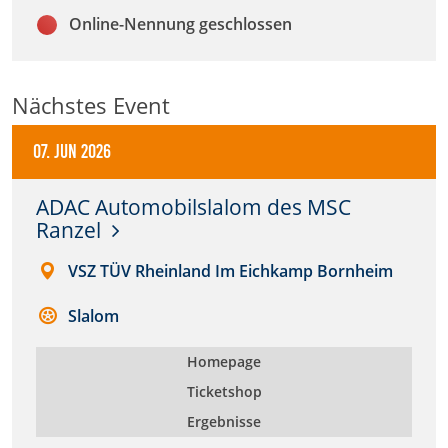
Zweck:
Online-Nennung geschlossen
Dieser Cookie speichert die gewählten Cookie-
Einstellungen.
Nächstes Event
Cookie Laufzeit:
12 Monate
07. Jun 2026
ADAC Automobilslalom des MSC
Statistiken
Ranzel
Cookies, die der Sammlung von Informationen und
Erstellung von Berichten über die Website-
VSZ TÜV Rheinland Im Eichkamp Bornheim
Nutzungsstatistik dienen, ohne dass einzelne
Besucher persönlich identifiziert werden können.
Slalom
Google Analytics
Homepage
Name:
Ticketshop
_gat, _ga, _gid
Ergebnisse