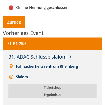
Online-Nennung geschlossen
Anbieter:
DMSB
Zurück
Zweck:
Dieser Cookie speichert Informationen zu
Vorheriges Event
verwendeten Hintergrundbildern der Website.
31. Mai 2026
Cookie Laufzeit:
24 Stunden
31. ADAC Schlüsselslalom
Cookie Consent
Fahrsicherheitszentrum Rheinberg
Name:
Slalom
cookie_consent
Ticketshop
Anbieter:
Ergebnisse
DMSB