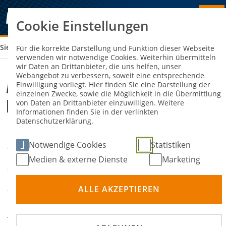
Cookie Einstellungen
Sie sind hier:
ADAC CLUBSPORT SLALOM DES MSC RANZEL
Für die korrekte Darstellung und Funktion dieser Webseite
verwenden wir notwendige Cookies. Weiterhin übermitteln
wir Daten an Drittanbieter, die uns helfen, unser
Webangebot zu verbessern, soweit eine entsprechende
ADAC Clubsport Slalom des MSC
Einwilligung vorliegt. Hier finden Sie eine Darstellung der
einzelnen Zwecke, sowie die Möglichkeit in die Übermittlung
Ranzel
von Daten an Drittanbieter einzuwilligen. Weitere
Informationen finden Sie in der verlinkten
Datenschutzerklärung.
07. Juni 2026
DATUM
Notwendige Cookies
Statistiken
Medien & externe Dienste
Marketing
VSZ TÜV Rheinland Im
ORT
Eichkamp Bornheim
ALLE AKZEPTIEREN
Slalom
DISZIPLIN