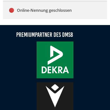
Anbieter:
Google LLC
Online-Nennung geschlossen
Zweck:
Diese Cookies dienen zur Erhebung von Statistiken zur
Website-Nutzung.
Premiumpartner des DMSB
Cookie Laufzeit:
24 Monate
Medien & externe Dienste
Um Inhalte von Videoplattformen und weiteren externen
Diensten anzeigen zu können, werden von diesen ggf.
Cookies gesetzt. Die Einbindung kann bei Bedarf einzeln
aktiviert werden.
YouTube