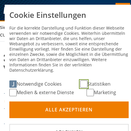
Cookie Einstellungen
Sie sind hier:
33. MSC GROSS DÖLLN E.V. IM ADAC YOUNGSTER-C
Für die korrekte Darstellung und Funktion dieser Webseite
verwenden wir notwendige Cookies. Weiterhin übermitteln
UP SLALOM
wir Daten an Drittanbieter, die uns helfen, unser
Webangebot zu verbessern, soweit eine entsprechende
Einwilligung vorliegt. Hier finden Sie eine Darstellung der
einzelnen Zwecke, sowie die Möglichkeit in die Übermittlung
33. MSC Groß Dölln e.V. im ADAC
von Daten an Drittanbieter einzuwilligen. Weitere
Informationen finden Sie in der verlinkten
Youngster-Cup Slalom
Datenschutzerklärung.
Notwendige Cookies
Statistiken
28. Juni 2025
DATUM
Medien & externe Dienste
Marketing
Kartbahn Rathenow
ORT
ALLE AKZEPTIEREN
Slalom
DISZIPLIN