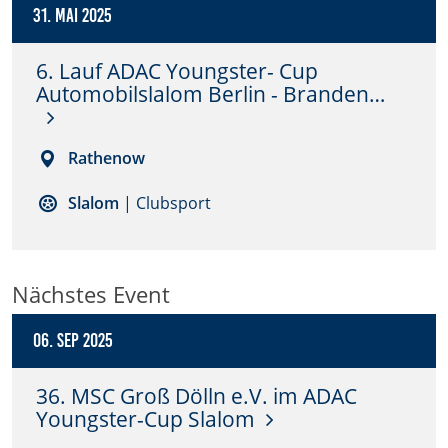
31. Mai 2025
Anbieter:
DMSB
6. Lauf ADAC Youngster- Cup
Automobilslalom Berlin - Branden…
Zweck:
Dieser Cookie speichert Informationen zu
verwendeten Hintergrundbildern der Website.
Rathenow
Cookie Laufzeit:
Slalom
| Clubsport
24 Stunden
Cookie Consent
Nächstes Event
Name:
06. Sep 2025
cookie_consent
36. MSC Groß Dölln e.V. im ADAC
Anbieter:
Youngster-Cup Slalom
DMSB