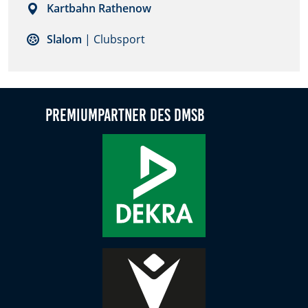
Kartbahn Rathenow
Zweck:
Dieser Cookie speichert die gewählten Cookie-
Slalom
| Clubsport
Einstellungen.
Cookie Laufzeit:
12 Monate
Premiumpartner des DMSB
Statistiken
Cookies, die der Sammlung von Informationen und
Erstellung von Berichten über die Website-
Nutzungsstatistik dienen, ohne dass einzelne
Besucher persönlich identifiziert werden können.
Google Analytics
Name:
_gat, _ga, _gid