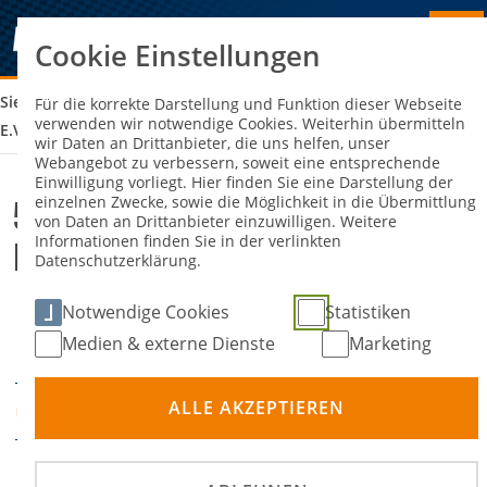
Cookie Einstellungen
Sie sind hier:
57. BERGRENNEN EICHENBÜHL DES MSC ERFTAL
Für die korrekte Darstellung und Funktion dieser Webseite
verwenden wir notwendige Cookies. Weiterhin übermitteln
E.V. IM AVD
wir Daten an Drittanbieter, die uns helfen, unser
Webangebot zu verbessern, soweit eine entsprechende
Einwilligung vorliegt. Hier finden Sie eine Darstellung der
einzelnen Zwecke, sowie die Möglichkeit in die Übermittlung
57. Bergrennen Eichenbühl des
von Daten an Drittanbieter einzuwilligen. Weitere
Informationen finden Sie in der verlinkten
MSC Erftal e.V. im AvD
Datenschutzerklärung.
Notwendige Cookies
Statistiken
11. September 2026
13.
-
DATUM
Medien & externe Dienste
Marketing
September 2026
ALLE AKZEPTIEREN
Eichenbühl
ORT
Bergrennen
DISZIPLIN