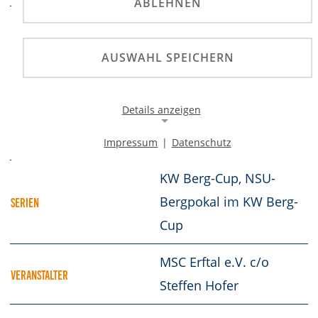
ABLEHNEN
Deutsche Automobil-
Berg-Meisterschaft -
AUSWAHL SPEICHERN
Tourenwagen, Deutsche
PRÄDIKATE
Automobil-Berg-
Details anzeigen
Meisterschaft -
Sportwagen
Impressum
|
Datenschutz
Notwendige Cookies
Notwendige Cookies ermöglichen die Kernfunktionalität
KW Berg-Cup, NSU-
einer Website. Sie helfen dabei, die Website nutzbar zu
machen, indem sie grundlegende Funktionen
Bergpokal im KW Berg-
SERIEN
ermöglichen. Ohne diese Cookies kann die Website nicht
Cup
richtig funktionieren.
Background Image
MSC Erftal e.V. c/o
VERANSTALTER
Steffen Hofer
Name:
gw-cookie-bgimage