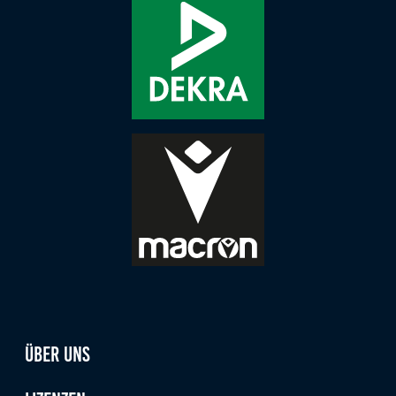
Anbieter:
Google LLC
Zweck:
Diese Cookies dienen zur Erhebung von Statistiken zur
Website-Nutzung.
Cookie Laufzeit:
24 Monate
Medien & externe Dienste
Um Inhalte von Videoplattformen und weiteren externen
Diensten anzeigen zu können, werden von diesen ggf.
Cookies gesetzt. Die Einbindung kann bei Bedarf einzeln
aktiviert werden.
Über uns
YouTube