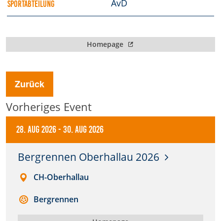
AvD
SPORTABTEILUNG
Anbieter:
DMSB
Homepage
Zweck:
Dieser Cookie speichert Informationen zu
verwendeten Hintergrundbildern der Website.
Zurück
Cookie Laufzeit:
Vorheriges Event
24 Stunden
28. Aug 2026
-
30. Aug 2026
Cookie Consent
Bergrennen Oberhallau 2026
Name:
cookie_consent
CH-Oberhallau
Anbieter:
Bergrennen
DMSB