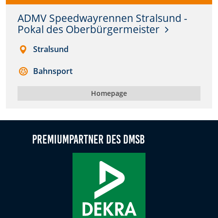
ADMV Speedwayrennen Stralsund -
Anbieter:
Pokal des Oberbürgermeister
DMSB
Stralsund
Zweck:
Dieser Cookie speichert Informationen zu
Bahnsport
verwendeten Hintergrundbildern der Website.
Cookie Laufzeit:
Homepage
24 Stunden
Cookie Consent
Premiumpartner des DMSB
Name:
cookie_consent
Anbieter:
DMSB