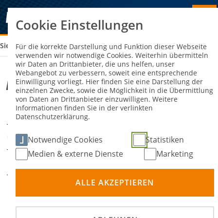
Cookie Einstellungen
Sie sind hier:
ADMV SPEEDWAYRENNEN STRALSUND
Für die korrekte Darstellung und Funktion dieser Webseite
verwenden wir notwendige Cookies. Weiterhin übermitteln
wir Daten an Drittanbieter, die uns helfen, unser
Webangebot zu verbessern, soweit eine entsprechende
ADMV Speedwayrennen Stralsund
Einwilligung vorliegt. Hier finden Sie eine Darstellung der
einzelnen Zwecke, sowie die Möglichkeit in die Übermittlung
von Daten an Drittanbieter einzuwilligen. Weitere
Informationen finden Sie in der verlinkten
01. Mai 2027
DATUM
Datenschutzerklärung.
Stralsund
ORT
Notwendige Cookies
Statistiken
Medien & externe Dienste
Marketing
Bahnsport
DISZIPLIN
ALLE AKZEPTIEREN
520 - FIM Europe
Individual Speedway
PRÄDIKATE