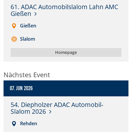
61. ADAC Automobilslalom Lahn AMC
Anbieter:
Gießen
DMSB
Gießen
Zweck:
Dieser Cookie speichert Informationen zu
Slalom
verwendeten Hintergrundbildern der Website.
Homepage
Cookie Laufzeit:
24 Stunden
Nächstes Event
Cookie Consent
07. Jun 2026
Name:
cookie_consent
54. Diepholzer ADAC Automobil-
Slalom 2026
Anbieter:
Rehden
DMSB