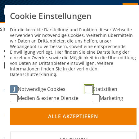
Cookie Einstellungen
Sie sind hier:
25. AUTOMOBILSLALOM MSC LANG-GÖNS
Für die korrekte Darstellung und Funktion dieser Webseite
verwenden wir notwendige Cookies. Weiterhin übermitteln
wir Daten an Drittanbieter, die uns helfen, unser
Webangebot zu verbessern, soweit eine entsprechende
25. Automobilslalom MSC Lang-
Einwilligung vorliegt. Hier finden Sie eine Darstellung der
einzelnen Zwecke, sowie die Möglichkeit in die Übermittlung
Göns
von Daten an Drittanbieter einzuwilligen. Weitere
Informationen finden Sie in der verlinkten
Datenschutzerklärung.
07. Juni 2026
DATUM
Notwendige Cookies
Statistiken
Medien & externe Dienste
Marketing
Gießen, Pistorstraße –
Spoerhasestr. / Gießen,
ORT
ALLE AKZEPTIEREN
Industriegebiet
Schiffenberger Tal