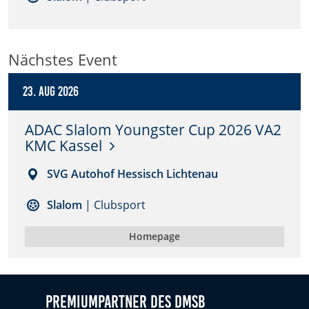
Anbieter:
DMSB
Nächstes Event
Zweck:
Dieser Cookie speichert Informationen zu
23. Aug 2026
verwendeten Hintergrundbildern der Website.
ADAC Slalom Youngster Cup 2026 VA2
Cookie Laufzeit:
KMC Kassel
24 Stunden
SVG Autohof Hessisch Lichtenau
Cookie Consent
Slalom
| Clubsport
Name:
Homepage
cookie_consent
Anbieter:
DMSB
Premiumpartner des DMSB