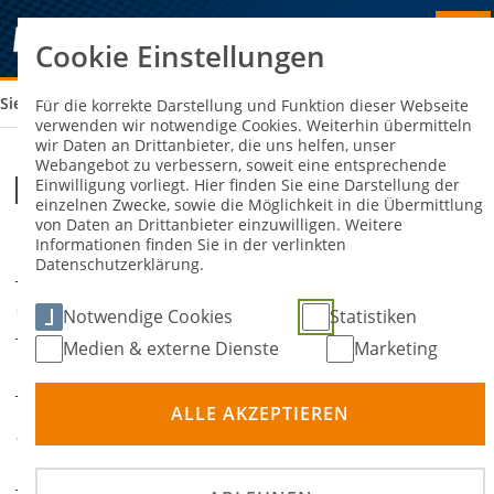
Cookie Einstellungen
Sie sind hier:
MCS/WPC EHINGEN-DONAU
Für die korrekte Darstellung und Funktion dieser Webseite
verwenden wir notwendige Cookies. Weiterhin übermitteln
wir Daten an Drittanbieter, die uns helfen, unser
Webangebot zu verbessern, soweit eine entsprechende
MCS/WPC Ehingen-Donau
Einwilligung vorliegt. Hier finden Sie eine Darstellung der
einzelnen Zwecke, sowie die Möglichkeit in die Übermittlung
von Daten an Drittanbieter einzuwilligen. Weitere
Informationen finden Sie in der verlinkten
22. August 2026
DATUM
Datenschutzerklärung.
VÜP Ehingen-Donau
ORT
Notwendige Cookies
Statistiken
Medien & externe Dienste
Marketing
Slalom
DISZIPLIN
ALLE AKZEPTIEREN
Motorsport-Club
VERANSTALTER
Stuttgart e.V.