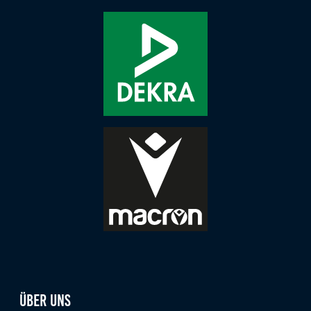
Zweck:
Dieser Cookie speichert die gewählten Cookie-
Einstellungen.
Cookie Laufzeit:
12 Monate
Statistiken
Cookies, die der Sammlung von Informationen und
Erstellung von Berichten über die Website-
Nutzungsstatistik dienen, ohne dass einzelne
Besucher persönlich identifiziert werden können.
Google Analytics
Name:
_gat, _ga, _gid
Über uns