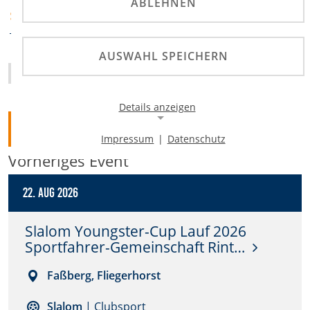
ABLEHNEN
ADAC Württemberg
SPORTABTEILUNG
AUSWAHL SPEICHERN
Homepage
Details anzeigen
Zurück
Impressum
|
Datenschutz
Notwendige Cookies
Vorheriges Event
Notwendige Cookies ermöglichen die Kernfunktionalität
einer Website. Sie helfen dabei, die Website nutzbar zu
22. Aug 2026
machen, indem sie grundlegende Funktionen
ermöglichen. Ohne diese Cookies kann die Website nicht
richtig funktionieren.
Slalom Youngster-Cup Lauf 2026
Sportfahrer-Gemeinschaft Rint…
Background Image
Faßberg, Fliegerhorst
Name:
gw-cookie-bgimage
Slalom
| Clubsport