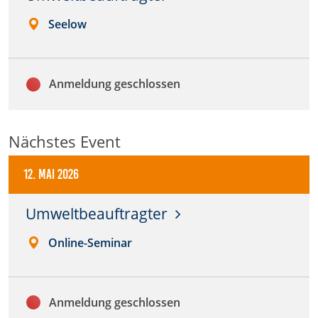
Seelow
Anbieter:
DMSB
Zweck:
Anmeldung geschlossen
Dieser Cookie speichert Informationen zu
verwendeten Hintergrundbildern der Website.
Cookie Laufzeit:
Nächstes Event
24 Stunden
12. Mai 2026
Cookie Consent
Umweltbeauftragter
Name:
Online-Seminar
cookie_consent
Anbieter:
DMSB
Anmeldung geschlossen