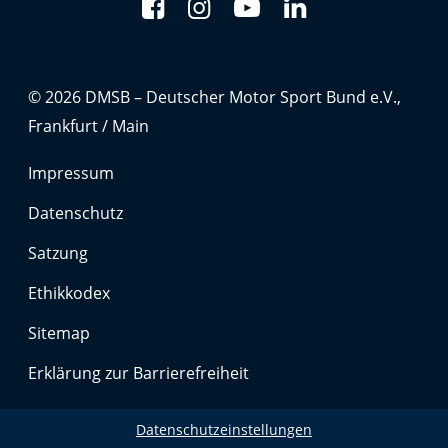
Anbieter:
Google LLC
Zweck:
© 2026 DMSB – Deutscher Motor Sport Bund e.V.,
Cookies, die ggf. zur Einbettung und Bereitstellung
von Videos auf unserer Website gesetzt werden.
Frankfurt / Main
Impressum
Google Maps
Datenschutz
Anbieter:
Google LLC
Satzung
Ethikkodex
Zweck:
Cookies, die ggf. zur Einbettung und Bereitstellung
Sitemap
von interaktiven Karten auf unserer Website gesetzt
werden.
Erklärung zur Barrierefreiheit
Datenschutzeinstellungen
Marketing