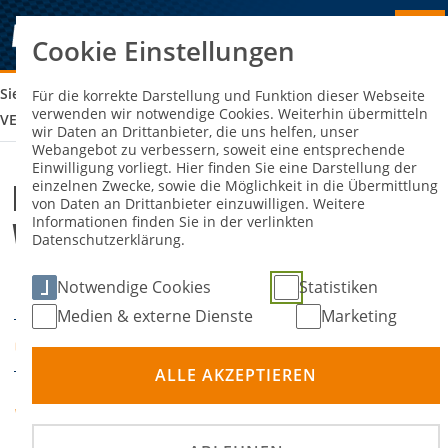
Cookie Einstellungen
Sie sind hier:
LEHRGANG MIT PRÜFUNG -
Für die korrekte Darstellung und Funktion dieser Webseite
verwenden wir notwendige Cookies. Weiterhin übermitteln
VERANSTALTUNGSSEKRETÄR
wir Daten an Drittanbieter, die uns helfen, unser
Webangebot zu verbessern, soweit eine entsprechende
Einwilligung vorliegt. Hier finden Sie eine Darstellung der
einzelnen Zwecke, sowie die Möglichkeit in die Übermittlung
Lehrgang mit Prüfung -
von Daten an Drittanbieter einzuwilligen. Weitere
Informationen finden Sie in der verlinkten
Veranstaltungssekretär
Datenschutzerklärung.
Notwendige Cookies
Statistiken
11. April 2026
DATUM
Medien & externe Dienste
Marketing
Seelow
ORT
ALLE AKZEPTIEREN
ADAC Berlin
VERANSTALTER
Brandenburg e.V.