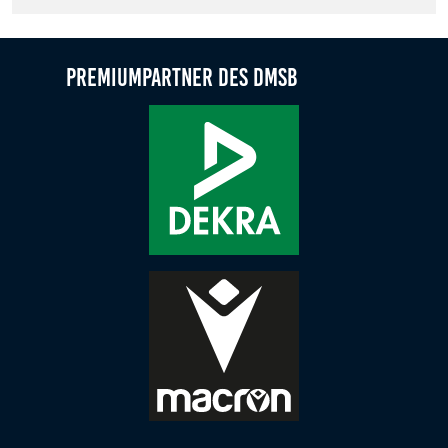
Zweck:
Dieser Cookie speichert die gewählten Cookie-
Einstellungen.
Premiumpartner des DMSB
Cookie Laufzeit:
12 Monate
Statistiken
Cookies, die der Sammlung von Informationen und
Erstellung von Berichten über die Website-
Nutzungsstatistik dienen, ohne dass einzelne
Besucher persönlich identifiziert werden können.
Google Analytics
Name:
_gat, _ga, _gid