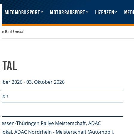
Automobilsport
Motorradsport
Lizenzen
Medi
lye Bad Emstal
stal
tober 2026
03. Oktober 2026
-
agen
essen-Thüringen Rallye Meisterschaft, ADAC
pokal, ADAC Nordrhein - Meisterschaft (Automobil,