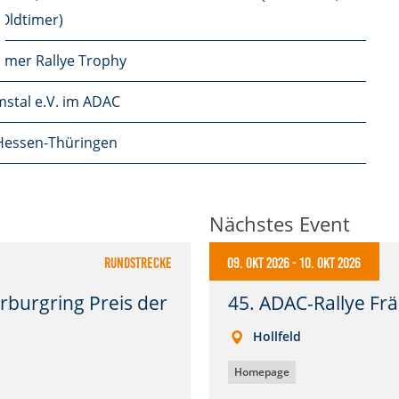
 Oldtimer)
imer Rallye Trophy
stal e.V. im ADAC
essen-Thüringen
Nächstes Event
Rundstrecke
09. Okt 2026
-
10. Okt 2026
burgring Preis der
45. ADAC-Rallye Fr
Hollfeld
Homepage