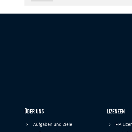
cookie_consent
Name:
DMSB
Anbieter:
Dieser Cookie speichert die gewählten
Zweck:
Cookie-Einstellungen.
12 Monate
Cookie Laufzeit:
Statistiken
Cookies, die der Sammlung von Informationen und Erstellung von
Berichten über die Website-Nutzungsstatistik dienen, ohne dass
einzelne Besucher persönlich identifiziert werden können.
Google Analytics
_gat, _ga, _gid
Name:
Über uns
Lizenzen
Google LLC
Anbieter:
Aufgaben und Ziele
FIA Liz
Diese Cookies dienen zur Erhebung von
Zweck: