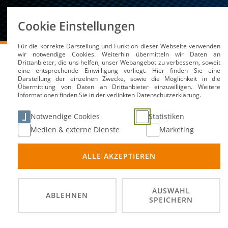
Über uns
Cookie Einstellungen
Für die korrekte Darstellung und Funktion dieser Webseite verwenden
DMSB
Medien / Service
Kalender
29. ADAC Ral
wir notwendige Cookies. Weiterhin übermitteln wir Daten an
Drittanbieter, die uns helfen, unser Webangebot zu verbessern, soweit
eine entsprechende Einwilligung vorliegt. Hier finden Sie eine
Darstellung der einzelnen Zwecke, sowie die Möglichkeit in die
Übermittlung von Daten an Drittanbieter einzuwilligen. Weitere
Informationen finden Sie in der verlinkten Datenschutzerklärung.
29. ADAC Rallye Bad Em
Notwendige Cookies
Statistiken
Medien & externe Dienste
Marketing
02. Ok
DATUM
ALLE AKZEPTIEREN
Wolfh
ORT
Rallye
DISZIPLIN
AUSWAHL
ABLEHNEN
SPEICHERN
ADAC H
Welfen
PRÄDIKATE