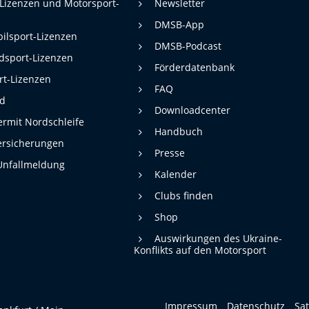
 Lizenzen und Motorsport-
Newsletter
DMSB-App
ilsport-Lizenzen
DMSB-Podcast
dsport-Lizenzen
Förderdatenbank
rt-Lizenzen
FAQ
rd
Downloadcenter
rmit Nordschleife
Handbuch
ersicherungen
Presse
Unfallmeldung
Kalender
Clubs finden
Shop
Auswirkungen des Ukraine-
Konflikts auf den Motorsport
Impressum
Datenschutz
Sa