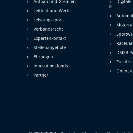
Statistiken zur Website-Nutzung.
Aufbau und Gremien
Digitale
ID
24 Monate
Leitbild und Werte
Cookie Laufzeit:
Automob
Leistungssport
Motorra
Verbandsrecht
Medien & externe Dienste
Sportwa
Expertenkontakt
Um Inhalte von Videoplattformen und weiteren externen
RaceCa
Diensten anzeigen zu können, werden von diesen ggf. Cookies
Stellenangebote
gesetzt. Die Einbindung kann bei Bedarf einzeln aktiviert werden.
DMSB Pe
Ehrungen
Zusatzv
YouTube
Innovationsfonds
Online-
Google LLC
Partner
Anbieter:
Cookies, die ggf. zur Einbettung und
Zweck:
Bereitstellung von Videos auf unserer
Website gesetzt werden.
Google Maps
Google LLC
Anbieter:
Cookies, die ggf. zur Einbettung und