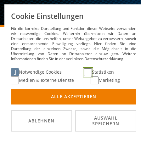
Über uns
Cookie Einstellungen
Für die korrekte Darstellung und Funktion dieser Webseite verwenden
DMSB
Medien / Service
Kalender
ADAC Westfal
wir notwendige Cookies. Weiterhin übermitteln wir Daten an
Drittanbieter, die uns helfen, unser Webangebot zu verbessern, soweit
eine entsprechende Einwilligung vorliegt. Hier finden Sie eine
Darstellung der einzelnen Zwecke, sowie die Möglichkeit in die
Übermittlung von Daten an Drittanbieter einzuwilligen. Weitere
Informationen finden Sie in der verlinkten Datenschutzerklärung.
ADAC Westfalen Slalom 
Notwendige Cookies
Statistiken
Medien & externe Dienste
Marketing
07. Se
DATUM
ALLE AKZEPTIEREN
Fahrsi
ORT
Slalom
DISZIPLIN
AUSWAHL
ABLEHNEN
SPEICHERN
MSC Oe
VERANSTALTER