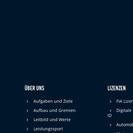
cookie_consent
Name:
DMSB
Anbieter:
Dieser Cookie speichert die gewählten
Zweck:
Cookie-Einstellungen.
12 Monate
Cookie Laufzeit:
Statistiken
Cookies, die der Sammlung von Informationen und Erstellung von
Berichten über die Website-Nutzungsstatistik dienen, ohne dass
einzelne Besucher persönlich identifiziert werden können.
Über uns
Lizenzen
Google Analytics
Aufgaben und Ziele
FIA Liz
_gat, _ga, _gid
Name:
Aufbau und Gremien
Digitale
ID
Google LLC
Anbieter:
Leitbild und Werte
Automob
Diese Cookies dienen zur Erhebung von
Leistungssport
Zweck: