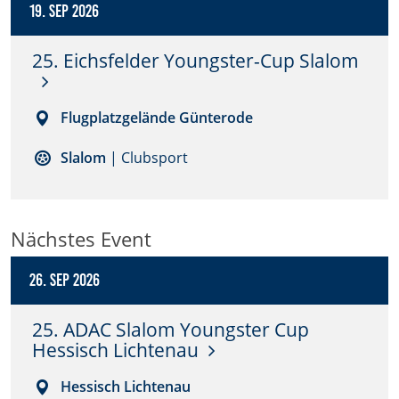
19. Sep 2026
Anbieter:
DMSB
25. Eichsfelder Youngster-Cup Slalom
Zweck:
Dieser Cookie speichert Informationen zu
Flugplatzgelände Günterode
verwendeten Hintergrundbildern der Website.
Slalom
| Clubsport
Cookie Laufzeit:
24 Stunden
Nächstes Event
Cookie Consent
26. Sep 2026
Name:
cookie_consent
25. ADAC Slalom Youngster Cup
Hessisch Lichtenau
Anbieter:
DMSB
Hessisch Lichtenau