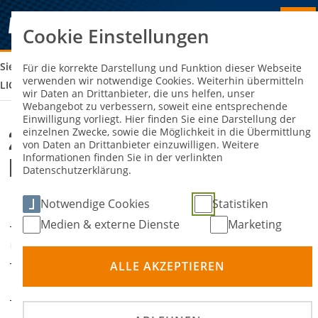
Cookie Einstellungen
Sie sind hier:
26. ADAC SLALOM YOUNGSTER CUP HESSISCH
Für die korrekte Darstellung und Funktion dieser Webseite
verwenden wir notwendige Cookies. Weiterhin übermitteln
LICHTENAU
wir Daten an Drittanbieter, die uns helfen, unser
Webangebot zu verbessern, soweit eine entsprechende
Einwilligung vorliegt. Hier finden Sie eine Darstellung der
einzelnen Zwecke, sowie die Möglichkeit in die Übermittlung
26. ADAC Slalom Youngster Cup
von Daten an Drittanbieter einzuwilligen. Weitere
Informationen finden Sie in der verlinkten
Hessisch Lichtenau
Datenschutzerklärung.
Notwendige Cookies
Statistiken
26. September 2026
DATUM
Medien & externe Dienste
Marketing
Hessisch Lichtenau
ORT
ALLE AKZEPTIEREN
Slalom
DISZIPLIN