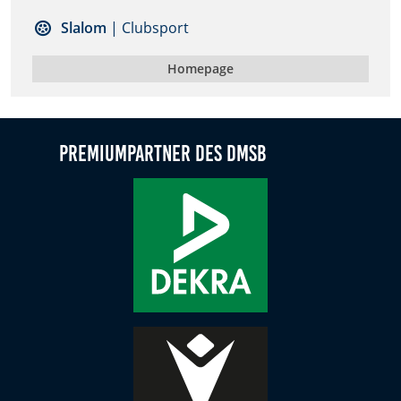
Zweck:
Slalom
| Clubsport
Dieser Cookie speichert die gewählten Cookie-
Einstellungen.
Homepage
Cookie Laufzeit:
12 Monate
Premiumpartner des DMSB
Statistiken
Cookies, die der Sammlung von Informationen und
Erstellung von Berichten über die Website-
Nutzungsstatistik dienen, ohne dass einzelne
Besucher persönlich identifiziert werden können.
Google Analytics
Name:
_gat, _ga, _gid