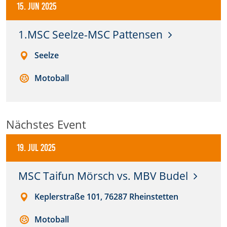
15. Jun 2025
Anbieter:
DMSB
1.MSC Seelze-MSC Pattensen
Seelze
Zweck:
Dieser Cookie speichert Informationen zu
verwendeten Hintergrundbildern der Website.
Motoball
Cookie Laufzeit:
24 Stunden
Nächstes Event
Cookie Consent
19. Jul 2025
Name:
MSC Taifun Mörsch vs. MBV Budel
cookie_consent
Keplerstraße 101, 76287 Rheinstetten
Anbieter:
DMSB
Motoball