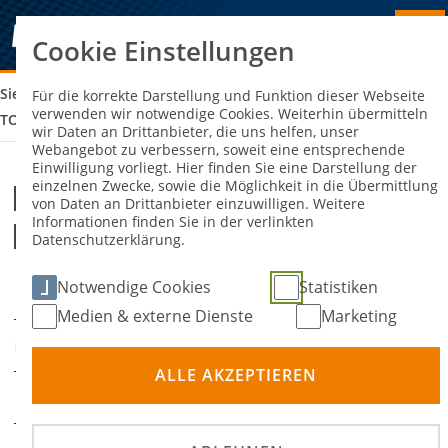
Cookie Einstellungen
Sie sind hier:
MEISTERSCHAFTSSPIEL MSC PATTENSEN : MSF
Für die korrekte Darstellung und Funktion dieser Webseite
verwenden wir notwendige Cookies. Weiterhin übermitteln
TORNADO KIERSPE
wir Daten an Drittanbieter, die uns helfen, unser
Webangebot zu verbessern, soweit eine entsprechende
Einwilligung vorliegt. Hier finden Sie eine Darstellung der
einzelnen Zwecke, sowie die Möglichkeit in die Übermittlung
Meisterschaftsspiel MSC
von Daten an Drittanbieter einzuwilligen. Weitere
Informationen finden Sie in der verlinkten
Pattensen : MSF Tornado Kierspe
Datenschutzerklärung.
Notwendige Cookies
Statistiken
29. Juni 2025
DATUM
Medien & externe Dienste
Marketing
Pattensen
ORT
ALLE AKZEPTIEREN
Motoball
DISZIPLIN