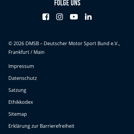
Folge uns
Anbieter:
Google LLC
Zweck:
Cookies, die ggf. zur Einbettung und Bereitstellung
von Videos auf unserer Website gesetzt werden.
© 2026 DMSB – Deutscher Motor Sport Bund e.V.,
Frankfurt / Main
Google Maps
Impressum
Anbieter:
Google LLC
Datenschutz
Zweck:
Satzung
Cookies, die ggf. zur Einbettung und Bereitstellung
von interaktiven Karten auf unserer Website gesetzt
Ethikkodex
werden.
Sitemap
Erklärung zur Barrierefreiheit
Marketing