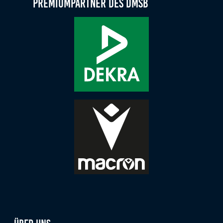
Premiumpartner des DMSB
Zweck:
Dieser Cookie speichert die gewählten Cookie-
Einstellungen.
Cookie Laufzeit:
12 Monate
Statistiken
Cookies, die der Sammlung von Informationen und
Erstellung von Berichten über die Website-
Nutzungsstatistik dienen, ohne dass einzelne
Besucher persönlich identifiziert werden können.
Google Analytics
Name:
_gat, _ga, _gid