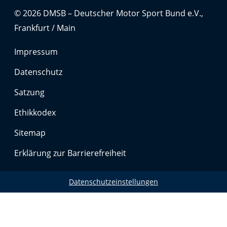
Anbieter:
© 2026 DMSB – Deutscher Motor Sport Bund e.V.,
Google LLC
Frankfurt / Main
Zweck:
Cookies, die ggf. zur Einbettung und Bereitstellung
Impressum
von Videos auf unserer Website gesetzt werden.
Datenschutz
Google Maps
Satzung
Ethikkodex
Anbieter:
Google LLC
Sitemap
Zweck:
Erklärung zur Barrierefreiheit
Cookies, die ggf. zur Einbettung und Bereitstellung
von interaktiven Karten auf unserer Website gesetzt
werden.
Datenschutzeinstellungen
Marketing