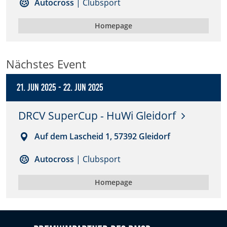
Autocross
| Clubsport
Anbieter:
Homepage
DMSB
Zweck:
Nächstes Event
Dieser Cookie speichert Informationen zu
verwendeten Hintergrundbildern der Website.
21. Jun 2025
-
22. Jun 2025
Cookie Laufzeit:
24 Stunden
DRCV SuperCup - HuWi Gleidorf
Auf dem Lascheid 1, 57392 Gleidorf
Cookie Consent
Autocross
| Clubsport
Name:
cookie_consent
Homepage
Anbieter:
DMSB