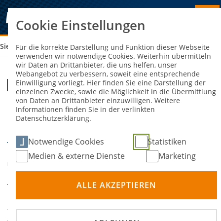
Cookie Einstellungen
Sie sind hier:
DRCV LANGSTRECKE - HUWI GLEIDORF
Für die korrekte Darstellung und Funktion dieser Webseite
verwenden wir notwendige Cookies. Weiterhin übermitteln
wir Daten an Drittanbieter, die uns helfen, unser
Webangebot zu verbessern, soweit eine entsprechende
DRCV Langstrecke - HuWi Gleidorf
Einwilligung vorliegt. Hier finden Sie eine Darstellung der
einzelnen Zwecke, sowie die Möglichkeit in die Übermittlung
von Daten an Drittanbieter einzuwilligen. Weitere
Informationen finden Sie in der verlinkten
21. Juni 2025
22. Juni
-
Datenschutzerklärung.
DATUM
2025
Notwendige Cookies
Statistiken
Auf dem Lascheid 1,
Medien & externe Dienste
Marketing
ORT
57392 Gleidorf
ALLE AKZEPTIEREN
Autocross
DISZIPLIN