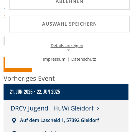
DRCV e.V.
ABLEHNEN
VERANSTALTER
ADAC Weser-Ems
SPORTABTEILUNG
AUSWAHL SPEICHERN
Homepage
Details anzeigen
Impressum
|
Datenschutz
Zurück
Notwendige Cookies
Notwendige Cookies ermöglichen die Kernfunktionalität
Vorheriges Event
einer Website. Sie helfen dabei, die Website nutzbar zu
machen, indem sie grundlegende Funktionen
ermöglichen. Ohne diese Cookies kann die Website nicht
21. Jun 2025
-
22. Jun 2025
richtig funktionieren.
DRCV Jugend - HuWi Gleidorf
Background Image
Auf dem Lascheid 1, 57392 Gleidorf
Name:
gw-cookie-bgimage