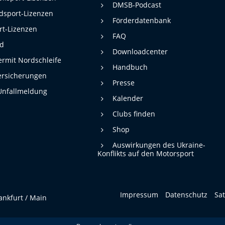
DMSB-Podcast
dsport-Lizenzen
Förderdatenbank
rt-Lizenzen
FAQ
rd
Downloadcenter
rmit Nordschleife
Handbuch
ersicherungen
Presse
Unfallmeldung
Kalender
Clubs finden
Shop
Auswirkungen des Ukraine-
Konflikts auf den Motorsport
Impressum
Datenschutz
Sa
ankfurt / Main