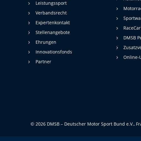
Statistiken zur Website-Nutzung.
Leistungssport
Motorra
24 Monate
Cookie Laufzeit:
Verbandsrecht
Sportwa
Expertenkontakt
RaceCa
Stellenangebote
Medien & externe Dienste
DMSB Pe
Ehrungen
Um Inhalte von Videoplattformen und weiteren externen
Zusatzv
Diensten anzeigen zu können, werden von diesen ggf. Cookies
Innovationsfonds
gesetzt. Die Einbindung kann bei Bedarf einzeln aktiviert werden.
Online-
Partner
YouTube
Google LLC
Anbieter:
Cookies, die ggf. zur Einbettung und
Zweck:
Bereitstellung von Videos auf unserer
Website gesetzt werden.
Google Maps
© 2026 DMSB – Deutscher Motor Sport Bund e.V., Fr
Google LLC
Anbieter:
Cookies, die ggf. zur Einbettung und