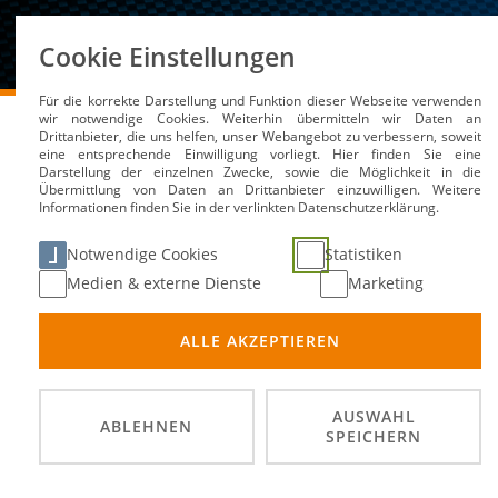
Über uns
Cookie Einstellungen
Für die korrekte Darstellung und Funktion dieser Webseite verwenden
DMSB
Medien / Service
Kalender
4. ADAC Gäub
wir notwendige Cookies. Weiterhin übermitteln wir Daten an
Drittanbieter, die uns helfen, unser Webangebot zu verbessern, soweit
eine entsprechende Einwilligung vorliegt. Hier finden Sie eine
Darstellung der einzelnen Zwecke, sowie die Möglichkeit in die
Übermittlung von Daten an Drittanbieter einzuwilligen. Weitere
Informationen finden Sie in der verlinkten Datenschutzerklärung.
4. ADAC Gäuboden-Rall
Notwendige Cookies
Statistiken
Medien & externe Dienste
Marketing
19. Jul
DATUM
ALLE AKZEPTIEREN
94327 
ORT
DISZIPLIN
AUSWAHL
ABLEHNEN
SPEICHERN
Südbay
PRÄDIKATE