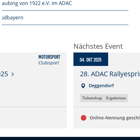
raubing von 1922 e.V. im ADAC
Südbayern
Nächstes Event
Motorsport
04. Okt 2025
Clubsport
025
28. ADAC Rallyespr
Deggendorf
Ticketshop
Ergebnisse
Online-Nennung gesch