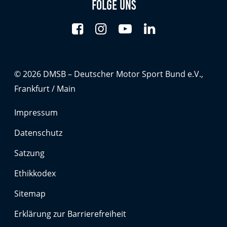
Folge uns
Anbieter:
Google LLC
Zweck:
Cookies, die ggf. zur Einbettung und Bereitstellung
von Videos auf unserer Website gesetzt werden.
© 2026 DMSB – Deutscher Motor Sport Bund e.V.,
Google Maps
Frankfurt / Main
Impressum
Anbieter:
Google LLC
Datenschutz
Zweck:
Satzung
Cookies, die ggf. zur Einbettung und Bereitstellung
von interaktiven Karten auf unserer Website gesetzt
Ethikkodex
werden.
Sitemap
Erklärung zur Barrierefreiheit
Marketing