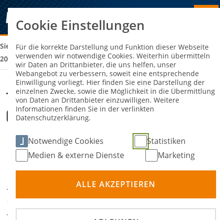
Cookie Einstellungen
Sie sind hier:
15. ADAC MAIN-KINZIG GLEICHMÄSSIGKEITSRALLYE 2
Für die korrekte Darstellung und Funktion dieser Webseite
verwenden wir notwendige Cookies. Weiterhin übermitteln
026
wir Daten an Drittanbieter, die uns helfen, unser
Webangebot zu verbessern, soweit eine entsprechende
Einwilligung vorliegt. Hier finden Sie eine Darstellung der
einzelnen Zwecke, sowie die Möglichkeit in die Übermittlung
15. ADAC Main-Kinzig
von Daten an Drittanbieter einzuwilligen. Weitere
Informationen finden Sie in der verlinkten
Gleichmäßigkeitsrallye 2026
Datenschutzerklärung.
Notwendige Cookies
Statistiken
18. Juli 2026
Die
Medien & externe Dienste
Marketing
Veranstaltung wurde
DATUM
abgesagt.
ALLE AKZEPTIEREN
Wächtersbach
ORT