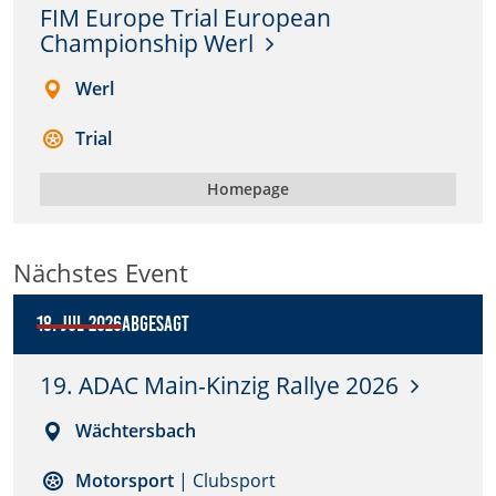
FIM Europe Trial European
Championship Werl
Anbieter:
DMSB
Werl
Zweck:
Trial
Dieser Cookie speichert Informationen zu
verwendeten Hintergrundbildern der Website.
Homepage
Cookie Laufzeit:
24 Stunden
Nächstes Event
Cookie Consent
18. Jul 2026
Abgesagt
Name:
19. ADAC Main-Kinzig Rallye 2026
cookie_consent
Wächtersbach
Anbieter:
DMSB
Motorsport
| Clubsport