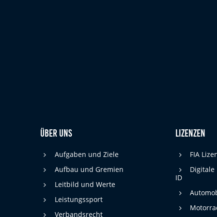
cookie_consent
Name:
DMSB
Anbieter:
Dieser Cookie speichert die gewählten
Zweck:
Cookie-Einstellungen.
12 Monate
Cookie Laufzeit:
Statistiken
Cookies, die der Sammlung von Informationen und Erstellung von
Berichten über die Website-Nutzungsstatistik dienen, ohne dass
Über uns
Lizenzen
einzelne Besucher persönlich identifiziert werden können.
Google Analytics
Aufgaben und Ziele
FIA Liz
Aufbau und Gremien
Digitale
_gat, _ga, _gid
Name:
ID
Leitbild und Werte
Google LLC
Automob
Anbieter:
Leistungssport
Motorra
Diese Cookies dienen zur Erhebung von
Zweck:
Verbandsrecht