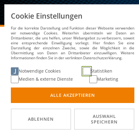
Über uns
Cookie Einstellungen
Für die korrekte Darstellung und Funktion dieser Webseite verwenden
DMSB
Medien / Service
Kalender
SK/FL Enduro/
wir notwendige Cookies. Weiterhin übermitteln wir Daten an
Drittanbieter, die uns helfen, unser Webangebot zu verbessern, soweit
eine entsprechende Einwilligung vorliegt. Hier finden Sie eine
Darstellung der einzelnen Zwecke, sowie die Möglichkeit in die
Übermittlung von Daten an Drittanbieter einzuwilligen. Weitere
Informationen finden Sie in der verlinkten Datenschutzerklärung.
SK/FL Enduro/Trial (A)
Notwendige Cookies
Statistiken
Medien & externe Dienste
Marketing
03. Fe
DATUM
ALLE AKZEPTIEREN
Offenba
ORT
DMSB A
VERANSTALTER
AUSWAHL
ABLEHNEN
SPEICHERN
Frühbu
reduzi