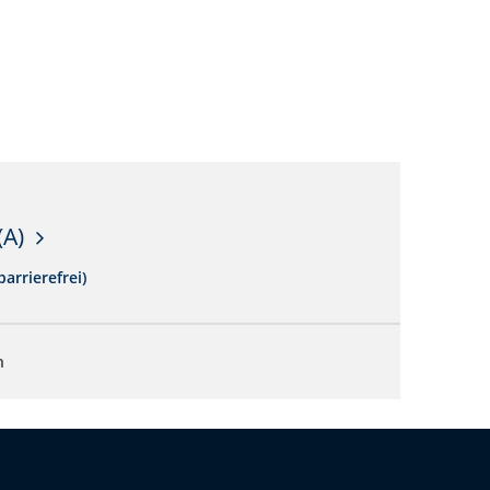
(A)
arrierefrei)
n